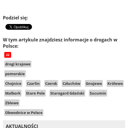
Podziel się:
W tym artykule znajdziesz informacje o drogach w
Polsce:
22
drogi krajowe
pomorskie
Chojnice
Czarlin
Czersk
Człuchów
Gnojewo
Królewo
Malbork
Stare Pole
Starogard Gdański
Sucumin
Zblewo
Obwodnice w Polsce
AKTUALNOŚCI