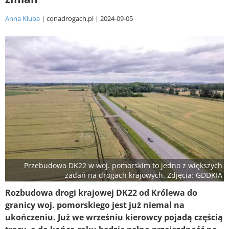
Anna Kluba
conadrogach.pl
2024-09-05
Przebudowa DK22 w woj. pomorskim to jedno z większych
zadań na drogach krajowych. Zdjęcia: GDDKIA
Rozbudowa drogi krajowej DK22 od Królewa do
granicy woj. pomorskiego jest już niemal na
ukończeniu. Już we wrześniu kierowcy pojadą częścią