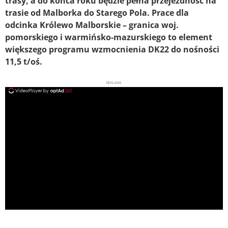
trasy, a do końca roku będzie pełna przejezdność na
trasie od Malborka do Starego Pola. Prace dla
odcinka Królewo Malborskie – granica woj.
pomorskiego i warmińsko-mazurskiego to element
większego programu wzmocnienia DK22 do nośności
11,5 t/oś.
REKLAMA
ad