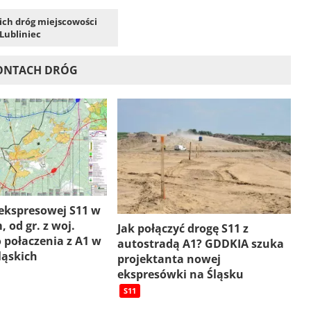
kich dróg miejscowości
Lubliniec
MONTACH DRÓG
ekspresowej S11 w
, od gr. z woj.
Jak połączyć drogę S11 z
 połaczenia z A1 w
autostradą A1? GDDKIA szuka
ląskich
projektanta nowej
ekspresówki na Śląsku
S11