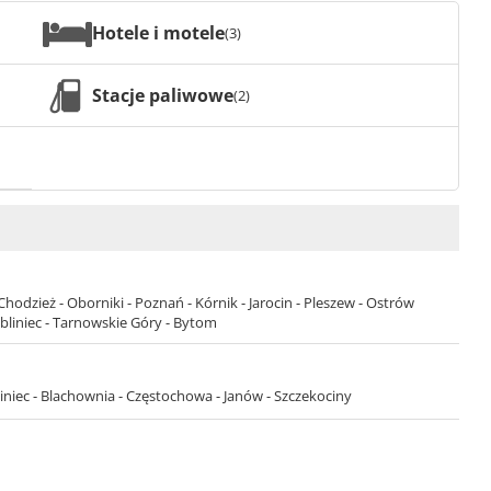
Hotele i motele
(3)
Stacje paliwowe
(2)
- Chodzież - Oborniki - Poznań - Kórnik - Jarocin - Pleszew - Ostrów
ubliniec - Tarnowskie Góry - Bytom
liniec - Blachownia - Częstochowa - Janów - Szczekociny