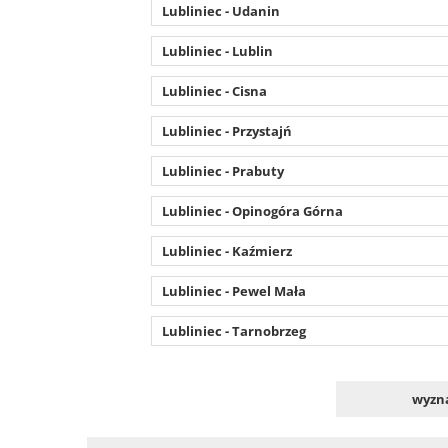
Lubliniec - Udanin
Lubliniec - Lublin
Lubliniec - Cisna
Lubliniec - Przystajń
Lubliniec - Prabuty
Lubliniec - Opinogóra Górna
Lubliniec - Kaźmierz
Lubliniec - Pewel Mała
Lubliniec - Tarnobrzeg
wyzna