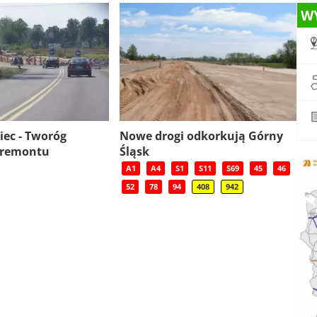
W
iec - Tworóg
Nowe drogi odkorkują Górny
ę remontu
Śląsk
A1
A4
S1
S11
S69
45
46
52
78
94
408
942