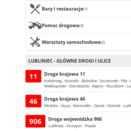
Bary i restauracje
(1)
Pomoc drogowa
(3)
Warsztaty samochodowe
(2)
LUBLINIEC - GŁÓWNE DROGI I ULICE
Droga krajowa 11
11
Kołobrzeg - Koszalin - Bobolice - Szczecinek - Piła 
Wielkopolski - Ostrzeszów - Kępno - Kluczbork - L
Droga krajowa 46
46
Kłodzko - Nysa - Niemodlin - Opole - Ozimek - Lub
Droga wojewódzka 906
906
Lubliniec - Koszęcin - Piasek