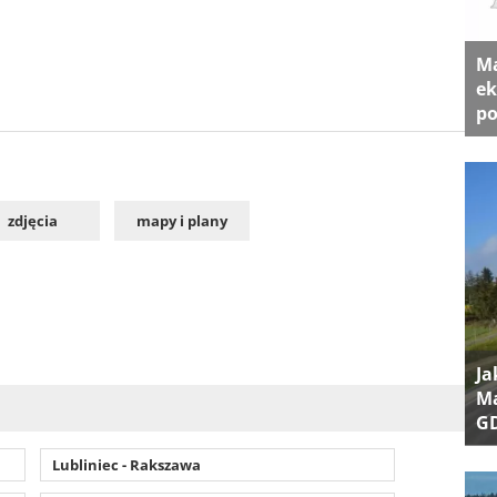
Ma
ek
po
zdjęcia
mapy i plany
Ja
Ma
G
Lubliniec - Rakszawa