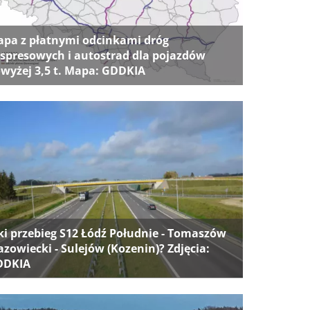
pa z płatnymi odcinkami dróg
spresowych i autostrad dla pojazdów
wyżej 3,5 t. Mapa: GDDKIA
ki przebieg S12 Łódź Południe - Tomaszów
zowiecki - Sulejów (Kozenin)? Zdjęcia:
DDKIA