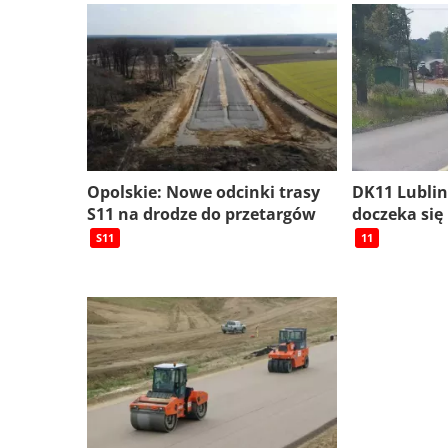
Opolskie: Nowe odcinki trasy
DK11 Lublin
S11 na drodze do przetargów
doczeka si
S11
11