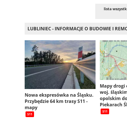
lista wszyst
LUBLINIEC - INFORMACJE O BUDOWIE I RE
Mapy drogi 
woj. śląskim
Nowa ekspresówka na Śląsku.
opolskim do
Przybędzie 64 km trasy S11 -
Piekarach Ś
mapy
S11
S11