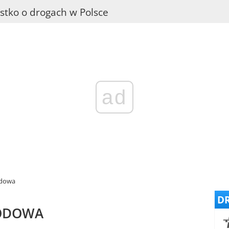
stko o drogach w Polsce
ad
odowa
DR
HODOWA