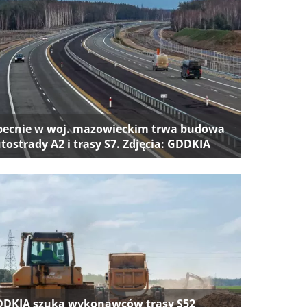
ecnie w woj. mazowieckim trwa budowa
tostrady A2 i trasy S7. Zdjęcia: GDDKIA
DKIA szuka wykonawców trasy S52