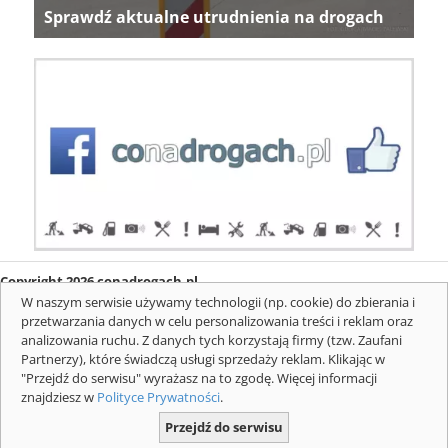
Sprawdź aktualne utrudnienia na drogach
Copyright 2026 conadrogach.pl
O firmie
Redakcja
Regulamin
Informacje o cookies
W naszym serwisie używamy technologii (np. cookie) do zbierania i
Mapa serwisu
Komunikaty
przetwarzania danych w celu personalizowania treści i reklam oraz
analizowania ruchu. Z danych tych korzystają firmy (tzw. Zaufani
Partnerzy), które świadczą usługi sprzedaży reklam. Klikając w
"Przejdź do serwisu" wyrażasz na to zgodę. Więcej informacji
znajdziesz w
Polityce Prywatności
.
Przejdź do serwisu