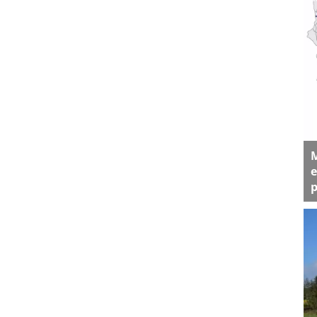
M
e
p