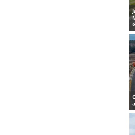
J
M
a