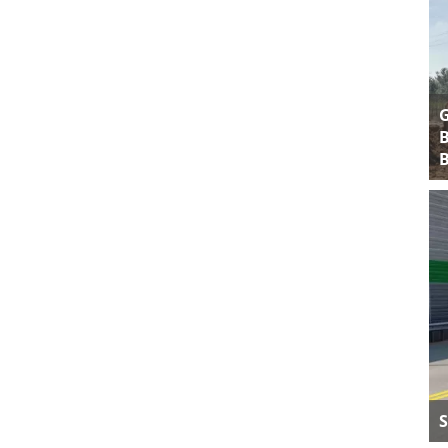
B
B
S