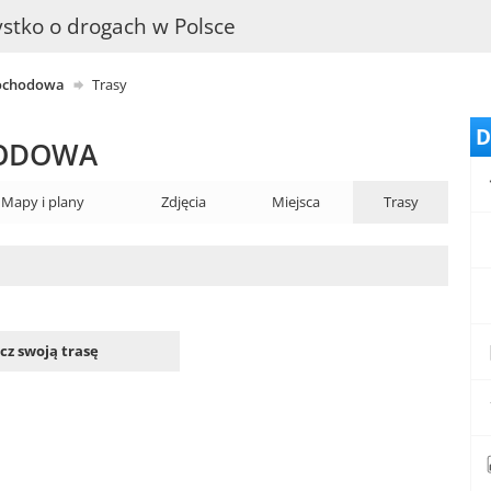
stko o drogach w Polsce
mochodowa
Trasy
D
HODOWA
Mapy i plany
Zdjęcia
Miejsca
Trasy
z swoją trasę