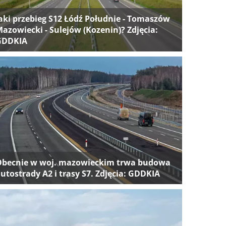
aki przebieg S12 Łódź Południe - Tomaszów
azowiecki - Sulejów (Kozenin)? Zdjęcia:
GDDKIA
Obecnie w woj. mazowieckim trwa budowa
utostrady A2 i trasy S7. Zdjęcia: GDDKIA