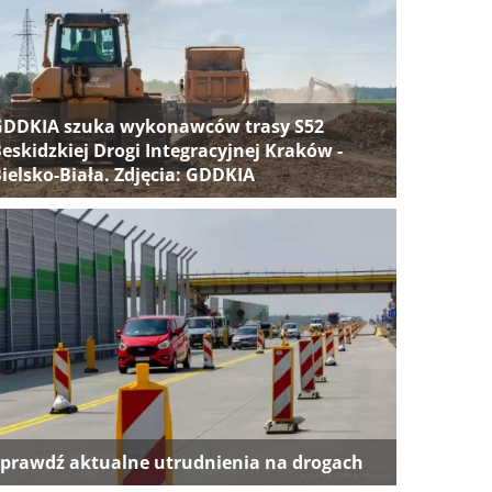
GDDKIA szuka wykonawców trasy S52
eskidzkiej Drogi Integracyjnej Kraków -
ielsko-Biała. Zdjęcia: GDDKIA
prawdź aktualne utrudnienia na drogach