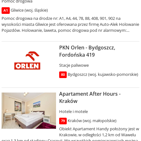
Pomoc drogowa
Gliwice (woj. śląskie)
A1
Pomoc drogowa na drodze nr: A1, A4, 44, 78, 88, 408, 901, 902 na
wysokości miasta Gliwice jest oferowana przez firmę Auto-Alek Holowanie
Pojazdów. Holowanie, laweta, pomoc drogowa pod nr alarmowym:...
PKN Orlen - Bydgoszcz,
Fordońska 419
Stacje paliwowe
Bydgoszcz (woj. kujawsko-pomorskie)
80
Apartament After Hours -
Kraków
Hotele i motele
Kraków (woj. małopolskie)
79
Obiekt Apartament Handy położony jest w
Krakowie, w odległości 1,2 km od Wawelu
oraz 1,3 km od stadionu Cracovii. We wszystkich pomieszczeniach można