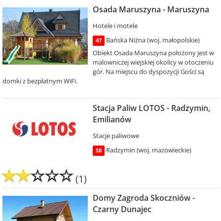
Osada Maruszyna - Maruszyna
Hotele i motele
Bańska Niżna (woj. małopolskie)
47
Obiekt Osada Maruszyna położony jest w
malowniczej wiejskiej okolicy w otoczeniu
gór. Na miejscu do dyspozycji Gości są
domki z bezpłatnym WiFi.
Stacja Paliw LOTOS - Radzymin,
Emilianów
Stacje paliwowe
Radzymin (woj. mazowieckie)
S8
(1)
Domy Zagroda Skoczniów -
Czarny Dunajec