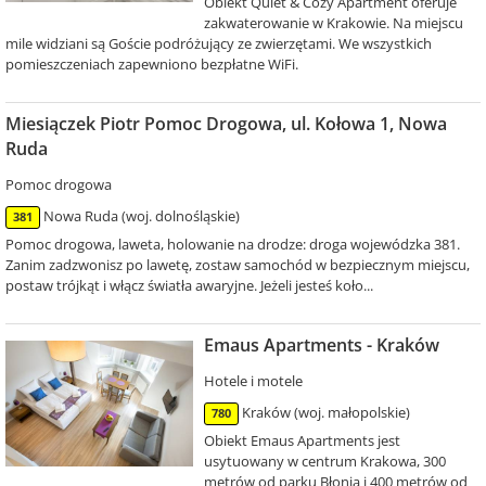
Obiekt Quiet & Cozy Apartment oferuje
zakwaterowanie w Krakowie. Na miejscu
mile widziani są Goście podróżujący ze zwierzętami. We wszystkich
pomieszczeniach zapewniono bezpłatne WiFi.
Miesiączek Piotr Pomoc Drogowa, ul. Kołowa 1, Nowa
Ruda
Pomoc drogowa
Nowa Ruda (woj. dolnośląskie)
381
Pomoc drogowa, laweta, holowanie na drodze: droga wojewódzka 381.
Zanim zadzwonisz po lawetę, zostaw samochód w bezpiecznym miejscu,
postaw trójkąt i włącz światła awaryjne. Jeżeli jesteś koło...
Emaus Apartments - Kraków
Hotele i motele
Kraków (woj. małopolskie)
780
Obiekt Emaus Apartments jest
usytuowany w centrum Krakowa, 300
metrów od parku Błonia i 400 metrów od