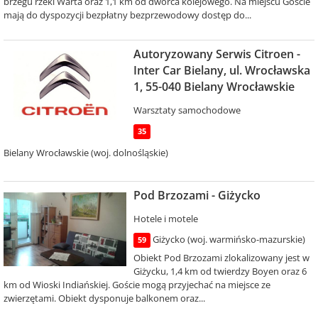
brzegu rzeki Warta oraz 1,1 km od dworca kolejowego. Na miejscu Goście
mają do dyspozycji bezpłatny bezprzewodowy dostęp do...
Autoryzowany Serwis Citroen -
Inter Car Bielany, ul. Wrocławska
1, 55-040 Bielany Wrocławskie
Warsztaty samochodowe
35
Bielany Wrocławskie (woj. dolnośląskie)
Pod Brzozami - Giżycko
Hotele i motele
Giżycko (woj. warmińsko-mazurskie)
59
Obiekt Pod Brzozami zlokalizowany jest w
Giżycku, 1,4 km od twierdzy Boyen oraz 6
km od Wioski Indiańskiej. Goście mogą przyjechać na miejsce ze
zwierzętami. Obiekt dysponuje balkonem oraz...