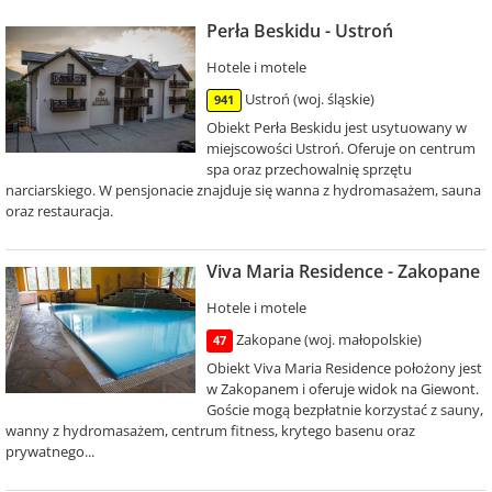
Perła Beskidu - Ustroń
Hotele i motele
Ustroń (woj. śląskie)
941
Obiekt Perła Beskidu jest usytuowany w
miejscowości Ustroń. Oferuje on centrum
spa oraz przechowalnię sprzętu
narciarskiego. W pensjonacie znajduje się wanna z hydromasażem, sauna
oraz restauracja.
Viva Maria Residence - Zakopane
Hotele i motele
Zakopane (woj. małopolskie)
47
Obiekt Viva Maria Residence położony jest
w Zakopanem i oferuje widok na Giewont.
Goście mogą bezpłatnie korzystać z sauny,
wanny z hydromasażem, centrum fitness, krytego basenu oraz
prywatnego...