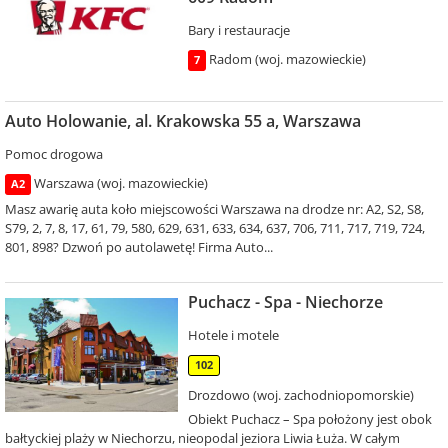
Bary i restauracje
Radom (woj. mazowieckie)
7
Auto Holowanie, al. Krakowska 55 a, Warszawa
Pomoc drogowa
Warszawa (woj. mazowieckie)
A2
Masz awarię auta koło miejscowości Warszawa na drodze nr: A2, S2, S8,
S79, 2, 7, 8, 17, 61, 79, 580, 629, 631, 633, 634, 637, 706, 711, 717, 719, 724,
801, 898? Dzwoń po autolawetę! Firma Auto...
Puchacz - Spa - Niechorze
Hotele i motele
102
Drozdowo (woj. zachodniopomorskie)
Obiekt Puchacz – Spa położony jest obok
bałtyckiej plaży w Niechorzu, nieopodal jeziora Liwia Łuża. W całym