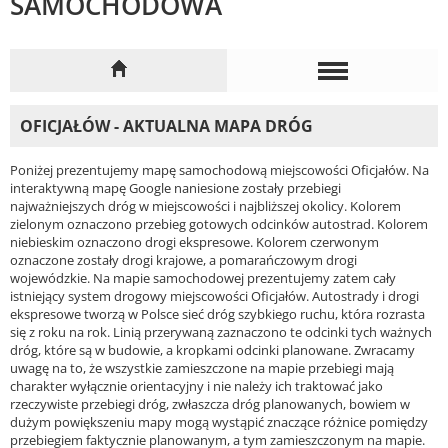
SAMOCHODOWA
OFICJAŁÓW - AKTUALNA MAPA DRÓG
Poniżej prezentujemy mapę samochodową miejscowości Oficjałów. Na
interaktywną mapę Google naniesione zostały przebiegi
najważniejszych dróg w miejscowości i najbliższej okolicy. Kolorem
zielonym oznaczono przebieg gotowych odcinków autostrad. Kolorem
niebieskim oznaczono drogi ekspresowe. Kolorem czerwonym
oznaczone zostały drogi krajowe, a pomarańczowym drogi
wojewódzkie. Na mapie samochodowej prezentujemy zatem cały
istniejący system drogowy miejscowości Oficjałów. Autostrady i drogi
ekspresowe tworzą w Polsce sieć dróg szybkiego ruchu, która rozrasta
się z roku na rok. Linią przerywaną zaznaczono te odcinki tych ważnych
dróg, które są w budowie, a kropkami odcinki planowane. Zwracamy
uwagę na to, że wszystkie zamieszczone na mapie przebiegi mają
charakter wyłącznie orientacyjny i nie należy ich traktować jako
rzeczywiste przebiegi dróg, zwłaszcza dróg planowanych, bowiem w
dużym powiększeniu mapy mogą wystąpić znaczące różnice pomiędzy
przebiegiem faktycznie planowanym, a tym zamieszczonym na mapie.