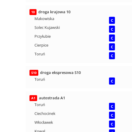
droga krajowa 10
10
Makowiska
C
Solec Kujawski
C
Przyłubie
C
Cierpice
C
Toruń
C
droga ekspresowa S10
S10
Toruń
C
autostrada A1
A1
Toruń
C
Ciechocinek
C
Włocławek
C
Kowal