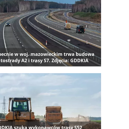
ecnie w woj. mazowieckim trwa budowa
tostrady A2 i trasy S7. Zdjęcia: GDDKIA
DKIA szuka wykonawców trasy S52