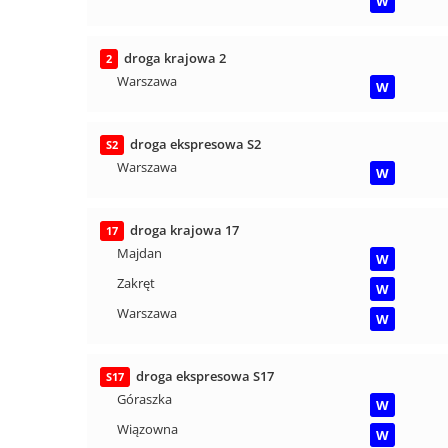
W
droga krajowa 2
2
Warszawa
W
droga ekspresowa S2
S2
Warszawa
W
droga krajowa 17
17
Majdan
W
Zakręt
W
Warszawa
W
droga ekspresowa S17
S17
Góraszka
W
Wiązowna
W