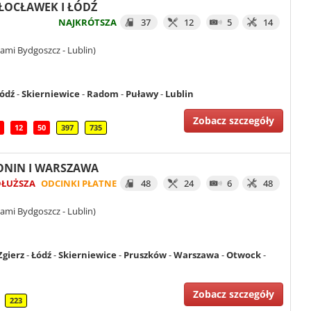
WŁOCŁAWEK I ŁÓDŹ
NAJKRÓTSZA
37
12
5
14
ami Bydgoszcz - Lublin)
ódź
-
Skierniewice
-
Radom
-
Puławy
-
Lublin
Zobacz szczegóły
12
50
397
735
KONIN I WARSZAWA
DŁUŻSZA
ODCINKI PŁATNE
48
24
6
48
ami Bydgoszcz - Lublin)
Zgierz
-
Łódź
-
Skierniewice
-
Pruszków
-
Warszawa
-
Otwock
-
Zobacz szczegóły
223