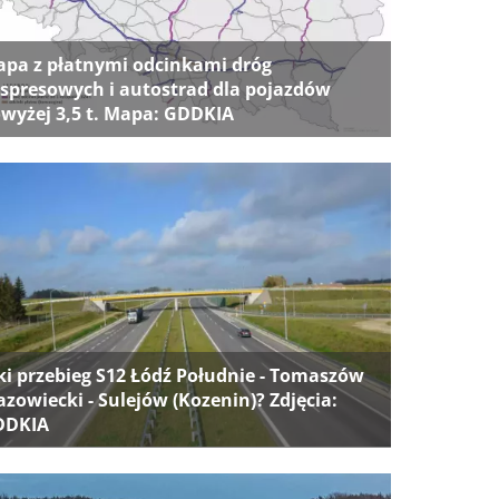
pa z płatnymi odcinkami dróg
spresowych i autostrad dla pojazdów
wyżej 3,5 t. Mapa: GDDKIA
ki przebieg S12 Łódź Południe - Tomaszów
zowiecki - Sulejów (Kozenin)? Zdjęcia:
DDKIA