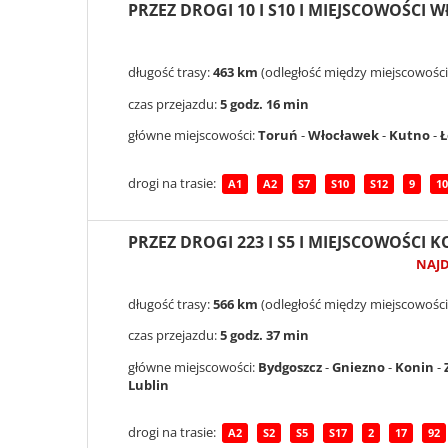
PRZEZ DROGI 10 I S10 I MIEJSCOWOŚCI 
długość trasy:
463 km
(odległość między miejscowości
czas przejazdu:
5 godz. 16 min
główne miejscowości:
Toruń
-
Włocławek
-
Kutno
-
Ł
drogi na trasie:
A1
A2
S7
S10
S12
9
10
PRZEZ DROGI 223 I S5 I MIEJSCOWOŚCI 
NAJ
długość trasy:
566 km
(odległość między miejscowości
czas przejazdu:
5 godz. 37 min
główne miejscowości:
Bydgoszcz
-
Gniezno
-
Konin
-
Lublin
drogi na trasie:
A2
S2
S5
S17
2
17
92