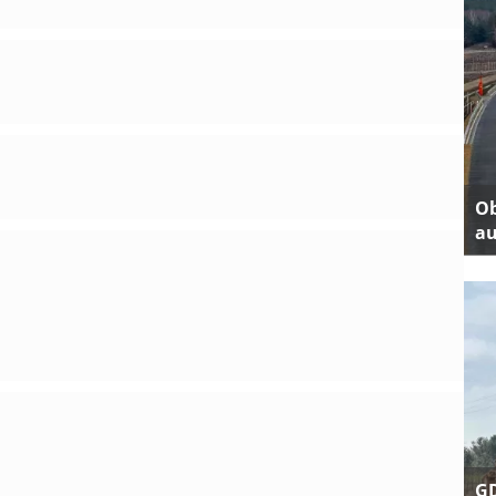
Ob
au
GD