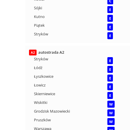
C
Sójki
E
Kutno
E
Piątek
E
Stryków
E
autostrada A2
A2
Stryków
E
Łódź
E
Łyszkowice
E
Łowicz
E
Skierniewice
E
Wiskitki
W
Grodzisk Mazowiecki
W
Pruszków
W
Warszawa