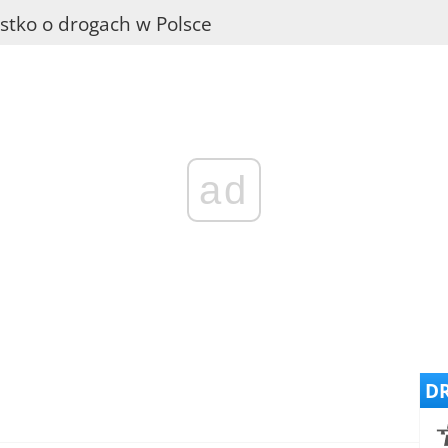
stko o drogach w Polsce
ad
DR