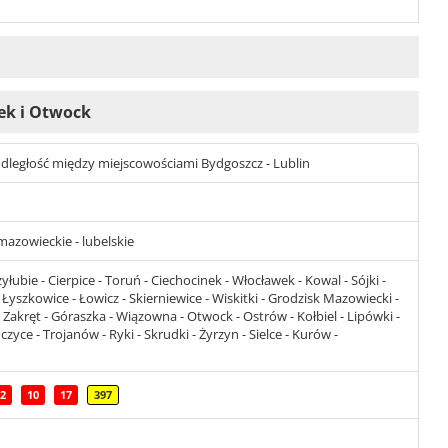
wek i Otwock
t odległość między miejscowościami Bydgoszcz - Lublin
mazowieckie - lubelskie
łubie - Cierpice - Toruń - Ciechocinek - Włocławek - Kowal - Sójki -
 Łyszkowice - Łowicz - Skierniewice - Wiskitki - Grodzisk Mazowiecki -
Zakręt - Góraszka - Wiązowna - Otwock - Ostrów - Kołbiel - Lipówki -
yce - Trojanów - Ryki - Skrudki - Żyrzyn - Sielce - Kurów -
2
10
17
397