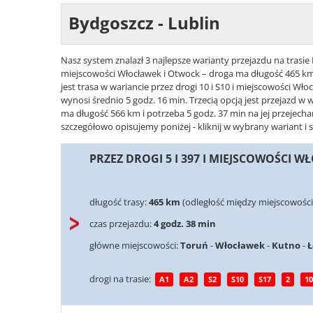
Bydgoszcz - Lublin
Nasz system znalazł 3 najlepsze warianty przejazdu na trasie B
miejscowości Włocławek i Otwock – droga ma długość 465 km 
jest trasa w wariancie przez drogi 10 i S10 i miejscowości Wł
wynosi średnio 5 godz. 16 min. Trzecią opcją jest przejazd w w
ma długość 566 km i potrzeba 5 godz. 37 min na jej przejecha
szczegółowo opisujemy poniżej - kliknij w wybrany wariant i 
PRZEZ DROGI 5 I 397 I MIEJSCOWOŚCI 
długość trasy:
465 km
(odległość między miejscowości
czas przejazdu:
4 godz. 38 min
główne miejscowości:
Toruń
-
Włocławek
-
Kutno
-
Ł
drogi na trasie:
A1
A2
S2
S10
S17
2
10