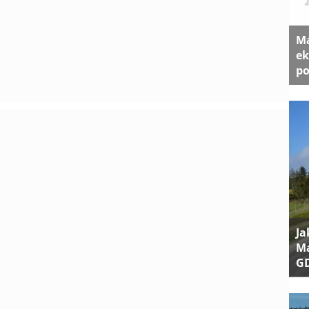
Ma
ek
po
Ja
Ma
G