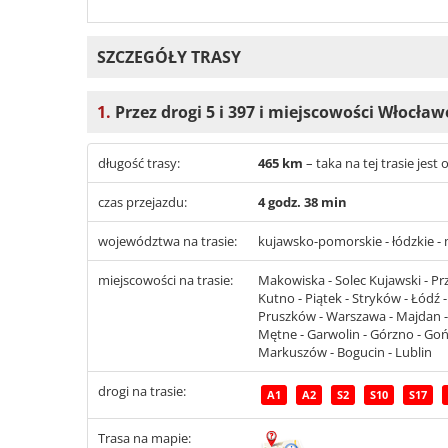
SZCZEGÓŁY TRASY
1.
Przez drogi 5 i 397 i miejscowości Włocła
długość trasy:
465 km
– taka na tej trasie jes
czas przejazdu:
4 godz. 38 min
województwa na trasie:
kujawsko-pomorskie - łódzkie - 
miejscowości na trasie:
Makowiska - Solec Kujawski - Przy
Kutno - Piątek - Stryków - Łódź -
Pruszków - Warszawa - Majdan - 
Mętne - Garwolin - Górzno - Gończ
Markuszów - Bogucin - Lublin
drogi na trasie:
A1
A2
S2
S10
S17
Trasa na mapie: