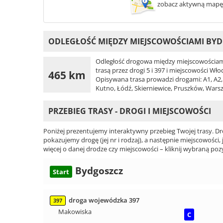
zobacz aktywną mapę
ODLEGŁOŚĆ MIĘDZY MIEJSCOWOŚCIAMI BYD
Odległość drogowa między miejscowościami
trasą przez drogi 5 i 397 i miejscowości Wł
465 km
Opisywana trasa prowadzi drogami: A1, A2, S
Kutno, Łódź, Skierniewice, Pruszków, Wars
PRZEBIEG TRASY - DROGI I MIEJSCOWOŚCI
Poniżej prezentujemy interaktywny przebieg Twojej trasy. Dr
pokazujemy drogę (jej nr i rodzaj), a następnie miejscowości, 
więcej o danej drodze czy miejscowości – kliknij wybraną pozy
Bydgoszcz
Start
droga wojewódzka 397
397
Makowiska
C