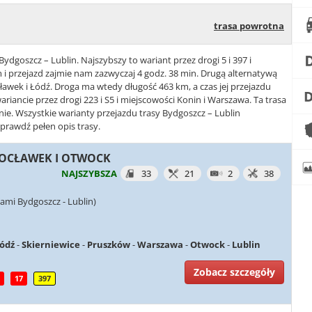
trasa powrotna
ydgoszcz – Lublin. Najszybszy to wariant przez drogi 5 i 397 i
i przejazd zajmie nam zazwyczaj 4 godz. 38 min. Drugą alternatywą
ocławek i Łódź. Droga ma wtedy długość 463 km, a czas jej przejazdu
ariancie przez drogi 223 i S5 i miejscowości Konin i Warszawa. Ta trasa
nie. Wszystkie warianty przejazdu trasy Bydgoszcz – Lublin
sprawdź pełen opis trasy.
WŁOCŁAWEK I OTWOCK
NAJSZYBSZA
33
21
2
38
ami Bydgoszcz - Lublin)
ódź
-
Skierniewice
-
Pruszków
-
Warszawa
-
Otwock
-
Lublin
Zobacz szczegóły
17
397