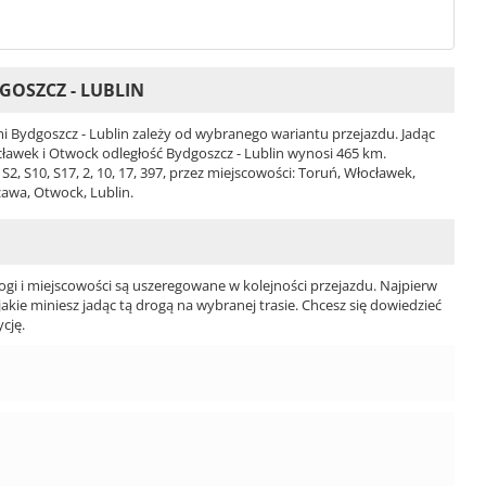
GOSZCZ - LUBLIN
 Bydgoszcz - Lublin zależy od wybranego wariantu przejazdu. Jadąc
ocławek i Otwock odległość Bydgoszcz - Lublin wynosi 465 km.
2, S10, S17, 2, 10, 17, 397, przez miejscowości: Toruń, Włocławek,
zawa, Otwock, Lublin.
ogi i miejscowości są uszeregowane w kolejności przejazdu. Najpierw
jakie miniesz jadąc tą drogą na wybranej trasie. Chcesz się dowiedzieć
cję.