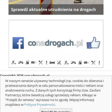
Sprawdź aktualne utrudnienia na drogach
Copyright 2026 conadrogach.pl
O firmie
Redakcja
Regulamin
Informacje o cookies
W naszym serwisie używamy technologii (np. cookie) do zbierania i
Mapa serwisu
Komunikaty
przetwarzania danych w celu personalizowania treści i reklam oraz
analizowania ruchu. Z danych tych korzystają firmy (tzw. Zaufani
Partnerzy), które świadczą usługi sprzedaży reklam. Klikając w
"Przejdź do serwisu" wyrażasz na to zgodę. Więcej informacji
znajdziesz w
Polityce Prywatności
.