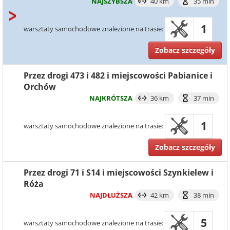
NAJSZYBSZA
40 km
35 min
1
warsztaty samochodowe znalezione na trasie:
Zobacz szczegóły
Przez drogi 473 i 482 i miejscowości Pabianice i
Orchów
NAJKRÓTSZA
36 km
37 min
1
warsztaty samochodowe znalezione na trasie:
Zobacz szczegóły
Przez drogi 71 i S14 i miejscowości Szynkielew i
Róża
NAJDŁUŻSZA
42 km
38 min
5
warsztaty samochodowe znalezione na trasie: