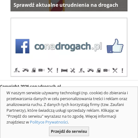
Sprawdź aktualne utrudnienia na drogach
Copyright 2026 conadrogach.pl
O firmie
Redakcja
Regulamin
Informacje o cookies
W naszym serwisie używamy technologii (np. cookie) do zbierania i
Mapa serwisu
Komunikaty
przetwarzania danych w celu personalizowania treści i reklam oraz
analizowania ruchu. Z danych tych korzystają firmy (tzw. Zaufani
Partnerzy), które świadczą usługi sprzedaży reklam. Klikając w
"Przejdź do serwisu" wyrażasz na to zgodę. Więcej informacji
znajdziesz w
Polityce Prywatności
.
Przejdź do serwisu