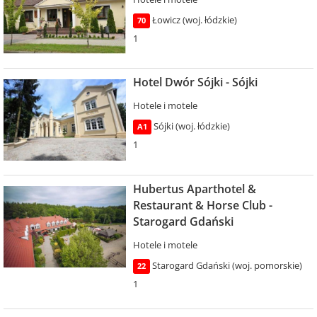
Łowicz (woj. łódzkie)
70
1
Hotel Dwór Sójki - Sójki
Hotele i motele
Sójki (woj. łódzkie)
A1
1
Hubertus Aparthotel &
Restaurant & Horse Club -
Starogard Gdański
Hotele i motele
Starogard Gdański (woj. pomorskie)
22
1