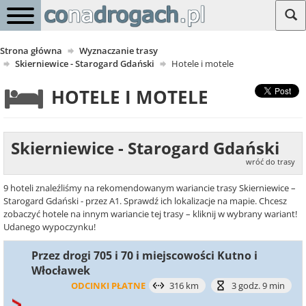
Strona główna
Wyznaczanie trasy
Skierniewice - Starogard Gdański
Hotele i motele
HOTELE I MOTELE
Skierniewice - Starogard Gdański
wróć do trasy
9 hoteli znaleźliśmy na rekomendowanym wariancie trasy Skierniewice –
Starogard Gdański - przez A1. Sprawdź ich lokalizacje na mapie. Chcesz
zobaczyć hotele na innym wariancie tej trasy – kliknij w wybrany wariant!
Udanego wypoczynku!
Przez drogi 705 i 70 i miejscowości Kutno i
Włocławek
ODCINKI PŁATNE
316 km
3 godz. 9 min