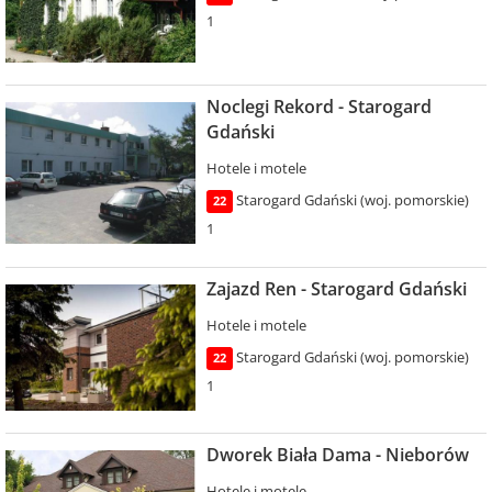
1
Noclegi Rekord - Starogard
Gdański
Hotele i motele
Starogard Gdański (woj. pomorskie)
22
1
Zajazd Ren - Starogard Gdański
Hotele i motele
Starogard Gdański (woj. pomorskie)
22
1
Dworek Biała Dama - Nieborów
Hotele i motele