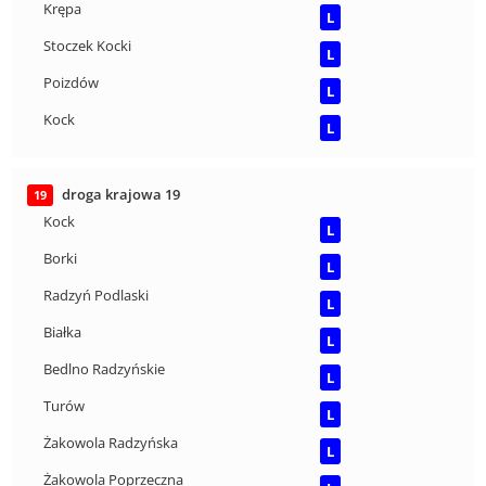
Krępa
L
Stoczek Kocki
L
Poizdów
L
Kock
L
droga krajowa 19
19
Kock
L
Borki
L
Radzyń Podlaski
L
Białka
L
Bedlno Radzyńskie
L
Turów
L
Żakowola Radzyńska
L
Żakowola Poprzeczna