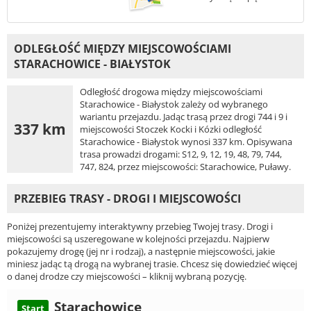
ODLEGŁOŚĆ MIĘDZY MIEJSCOWOŚCIAMI
STARACHOWICE - BIAŁYSTOK
Odległość drogowa między miejscowościami
Starachowice - Białystok zależy od wybranego
wariantu przejazdu. Jadąc trasą przez drogi 744 i 9 i
337 km
miejscowości Stoczek Kocki i Kózki odległość
Starachowice - Białystok wynosi 337 km. Opisywana
trasa prowadzi drogami: S12, 9, 12, 19, 48, 79, 744,
747, 824, przez miejscowości: Starachowice, Puławy.
PRZEBIEG TRASY - DROGI I MIEJSCOWOŚCI
Poniżej prezentujemy interaktywny przebieg Twojej trasy. Drogi i
miejscowości są uszeregowane w kolejności przejazdu. Najpierw
pokazujemy drogę (jej nr i rodzaj), a następnie miejscowości, jakie
miniesz jadąc tą drogą na wybranej trasie. Chcesz się dowiedzieć więcej
o danej drodze czy miejscowości – kliknij wybraną pozycję.
Starachowice
Start