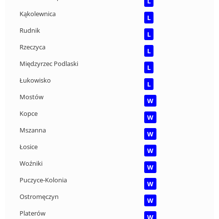
L
Kąkolewnica
L
Rudnik
L
Rzeczyca
L
Międzyrzec Podlaski
L
Łukowisko
L
Mostów
W
Kopce
W
Mszanna
W
Łosice
W
Woźniki
W
Puczyce-Kolonia
W
Ostromęczyn
W
Platerów
W