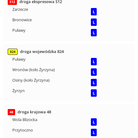
droga ekspresowa S12
S12
Zarzecze
L
Bronowice
L
Puławy
L
droga wojewódzka 824
824
Puławy
L
Wronów (koło Żyrzyna)
L
Osiny (koło Żyrzyna)
L
Żyrzyn
L
droga krajowa 48
48
Wola Blizocka
L
Przytoczno
L