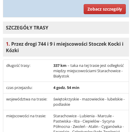
Zobacz szczegóły
SZCZEGÓŁY TRASY
1.
Przez drogi 744 i 9 i miejscowości Stoczek Kocki i
Kózki
długość trasy:
337 km
– taka na tej trasie jest odległość
między miejscowościami Starachowice -
Białystok
czas przejazdu:
4 godz. 54 min
województwa na trasie:
świętokrzyskie - mazowieckie - lubelskie -
podlaskie
miejscowości na trasie:
Starachowice - Lubienia - Marcule -
Pastwiska - Iłża - Ciepielów - Sycyna
Północna - Zwoleń - Atalin - Cyganówka -
Szczęście - Celestynów (koło Zwolenia) -