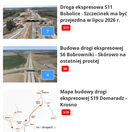
Droga ekspresowa S11
Bobolice - Szczecinek ma być
przejezdna w lipcu 2026 r.
S11
7
Budowa drogi ekspresowej
S6 Bobrowniki - Skórowo na
ostatniej prostej
S6
4
Mapa budowy drogi
ekspresowej S19 Domaradz –
Krosno
S19