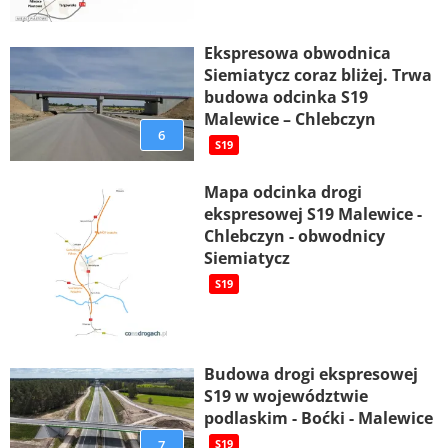
Ekspresowa obwodnica
Siemiatycz coraz bliżej. Trwa
budowa odcinka S19
Malewice – Chlebczyn
6
S19
Mapa odcinka drogi
ekspresowej S19 Malewice -
Chlebczyn - obwodnicy
Siemiatycz
S19
Budowa drogi ekspresowej
S19 w województwie
podlaskim - Boćki - Malewice
7
S19