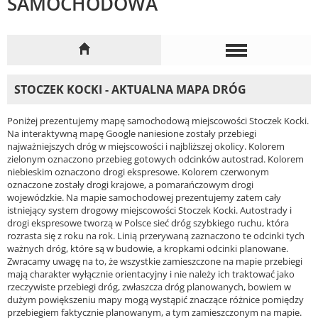
SAMOCHODOWA
STOCZEK KOCKI - AKTUALNA MAPA DRÓG
Poniżej prezentujemy mapę samochodową miejscowości Stoczek Kocki.
Na interaktywną mapę Google naniesione zostały przebiegi
najważniejszych dróg w miejscowości i najbliższej okolicy. Kolorem
zielonym oznaczono przebieg gotowych odcinków autostrad. Kolorem
niebieskim oznaczono drogi ekspresowe. Kolorem czerwonym
oznaczone zostały drogi krajowe, a pomarańczowym drogi
wojewódzkie. Na mapie samochodowej prezentujemy zatem cały
istniejący system drogowy miejscowości Stoczek Kocki. Autostrady i
drogi ekspresowe tworzą w Polsce sieć dróg szybkiego ruchu, która
rozrasta się z roku na rok. Linią przerywaną zaznaczono te odcinki tych
ważnych dróg, które są w budowie, a kropkami odcinki planowane.
Zwracamy uwagę na to, że wszystkie zamieszczone na mapie przebiegi
mają charakter wyłącznie orientacyjny i nie należy ich traktować jako
rzeczywiste przebiegi dróg, zwłaszcza dróg planowanych, bowiem w
dużym powiększeniu mapy mogą wystąpić znaczące różnice pomiędzy
przebiegiem faktycznie planowanym, a tym zamieszczonym na mapie.