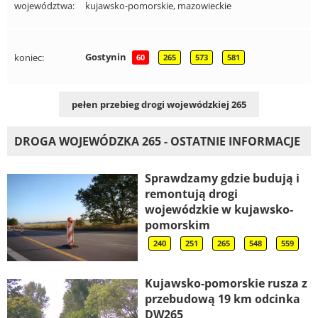
województwa:
kujawsko-pomorskie, mazowieckie
Gostynin
koniec:
60
265
573
581
pełen przebieg drogi wojewódzkiej 265
DROGA WOJEWÓDZKA 265 - OSTATNIE INFORMACJE
Sprawdzamy gdzie budują i
remontują drogi
wojewódzkie w kujawsko-
pomorskim
240
251
265
548
559
Kujawsko-pomorskie rusza z
przebudową 19 km odcinka
DW265