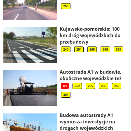
265
Kujawsko-pomorskie: 100
km dróg wojewódzkich do
przebudowy
240
251
265
548
559
Autostrada A1 w budowie,
okoliczne wojewódzkie też
A1
252
265
266
269
301
Budowa autostrady A1
wymusza inwestycje na
drogach wojewódzkich