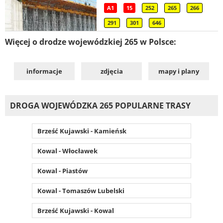
A1
15
252
265
266
291
301
646
Więcej o drodze wojewódzkiej 265 w Polsce:
informacje
zdjęcia
mapy i plany
DROGA WOJEWÓDZKA 265 POPULARNE TRASY
Brześć Kujawski - Kamieńsk
Kowal - Włocławek
Kowal - Piastów
Kowal - Tomaszów Lubelski
Brześć Kujawski - Kowal