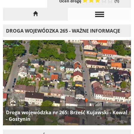
Oceń drogę
(1)
DROGA WOJEWÓDZKA 265 - WAŻNE INFORMACJE
Droga wojewódzka nr 265: Brześć Kujawski - Kowal
- Gostynin