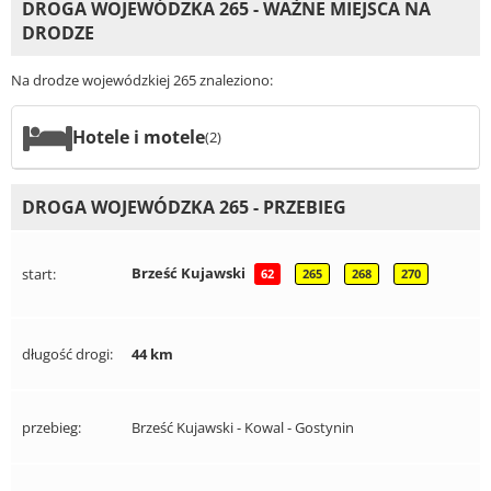
DROGA WOJEWÓDZKA 265 - WAŻNE MIEJSCA NA
DRODZE
Na drodze wojewódzkiej 265 znaleziono:
Hotele i motele
(2)
DROGA WOJEWÓDZKA 265 - PRZEBIEG
Brześć Kujawski
start:
62
265
268
270
długość drogi:
44 km
przebieg:
Brześć Kujawski - Kowal - Gostynin