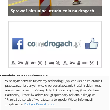
Sprawdź aktualne utrudnienia na drogach
Copyright 2026 conadrogach.pl
O firmie
Redakcja
Regulamin
Informacje o cookies
W naszym serwisie używamy technologii (np. cookie) do zbierania i
Mapa serwisu
Komunikaty
przetwarzania danych w celu personalizowania treści i reklam oraz
analizowania ruchu. Z danych tych korzystają firmy (tzw. Zaufani
Partnerzy), które świadczą usługi sprzedaży reklam. Klikając w
"Przejdź do serwisu" wyrażasz na to zgodę. Więcej informacji
znajdziesz w
Polityce Prywatności
.