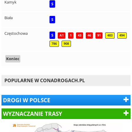
Kamyk
S
Biała
S
Częstochowa
S
A1
1
43
46
91
483
494
786
908
Koniec
POPULARNE W CONADROGACH.PL
DROGI W POLSCE
WYZNACZANIE TRASY