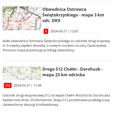
Obwodnica Ostrowca
Świętokrzyskiego - mapa 3 km
odc. DK9
2024-03-27 | 12:03
9
Mała obwodnica Ostrowca Świętokrzyskiego to odcinek drogi krajowej
nr 9 między węzłem Brezelia, a nowym rondem na ulicy Opatowskiej.
Poniższa mapa prezentuje przebieg obwodnicy.
Droga S12 Chełm - Dorohusk -
mapa 23 km odcinka
2024-03-27 | 11:49
S12
Odcinek drogi ekspresowej S12 od węzła Chełm Wschód do Dorohuska
będzie miał około 23 kilometrów. Mapa S12 przedstawia przebieg trasy
zatwierdzony decyzją środowiskową.