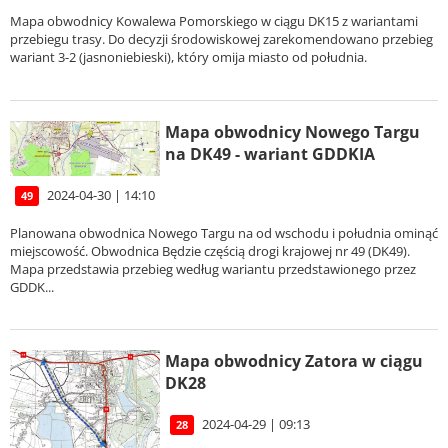
Mapa obwodnicy Kowalewa Pomorskiego w ciągu DK15 z wariantami
przebiegu trasy. Do decyzji środowiskowej zarekomendowano przebieg
wariant 3-2 (jasnoniebieski), który omija miasto od południa.
Mapa obwodnicy Nowego Targu
na DK49 - wariant GDDKIA
2024-04-30 | 14:10
49
Planowana obwodnica Nowego Targu na od wschodu i południa ominąć
miejscowość. Obwodnica Będzie częścią drogi krajowej nr 49 (DK49).
Mapa przedstawia przebieg według wariantu przedstawionego przez
GDDK...
Mapa obwodnicy Zatora w ciągu
DK28
2024-04-29 | 09:13
28