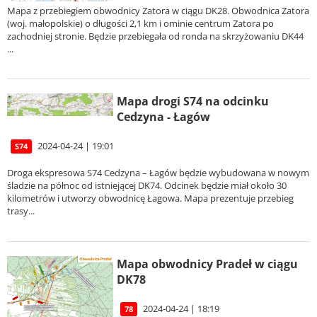
Mapa z przebiegiem obwodnicy Zatora w ciągu DK28. Obwodnica Zatora
(woj. małopolskie) o długości 2,1 km i ominie centrum Zatora po
zachodniej stronie. Będzie przebiegała od ronda na skrzyżowaniu DK44
...
Mapa drogi S74 na odcinku
Cedzyna - Łagów
2024-04-24 | 19:01
S74
Droga ekspresowa S74 Cedzyna – Łagów będzie wybudowana w nowym
śladzie na północ od istniejącej DK74. Odcinek będzie miał około 30
kilometrów i utworzy obwodnicę Łagowa. Mapa prezentuje przebieg
trasy...
Mapa obwodnicy Pradeł w ciągu
DK78
2024-04-24 | 18:19
78