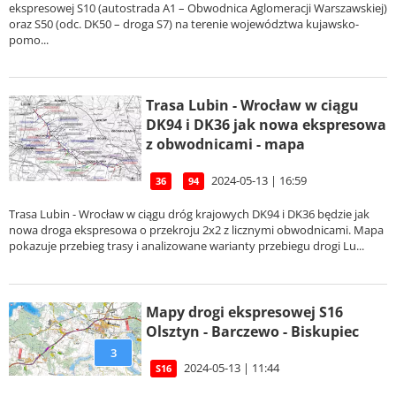
ekspresowej S10 (autostrada A1 – Obwodnica Aglomeracji Warszawskiej)
oraz S50 (odc. DK50 – droga S7) na terenie województwa kujawsko-
pomo...
Trasa Lubin - Wrocław w ciągu
DK94 i DK36 jak nowa ekspresowa
z obwodnicami - mapa
2024-05-13 | 16:59
36
94
Trasa Lubin - Wrocław w ciągu dróg krajowych DK94 i DK36 będzie jak
nowa droga ekspresowa o przekroju 2x2 z licznymi obwodnicami. Mapa
pokazuje przebieg trasy i analizowane warianty przebiegu drogi Lu...
Mapy drogi ekspresowej S16
Olsztyn - Barczewo - Biskupiec
3
2024-05-13 | 11:44
S16