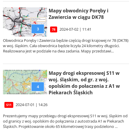
Mapy obwodnicy Poręby i
Zawiercia w ciągu DK78
3
2024-07-02 | 11:41
78
Obwodnica Poręby i Zawiercia będzie częścią drogi krajowej nr 78 (DK78)
w woj. śląskim. Cała obwodnica będzie liczyła 24 kilometry długości.
Realizowana jest w podziale na dwa zadania. Mapy przedstawi...
Mapy drogi ekspresowej S11 w
woj. śląskim, od gr. z woj.
opolskim do połaczenia z A1 w
4
Piekarach Śląskich
2024-07-01 | 14:26
S11
Prezentujemy mapy przebiegu drogi ekspresowej S11 w woj. śląskim od
od granicy z woj. opolskim do połączenia z autostrada A1 w Piekarach
Śląskich. Projektowanie około 65 kilometrowej trasy podzielono ...