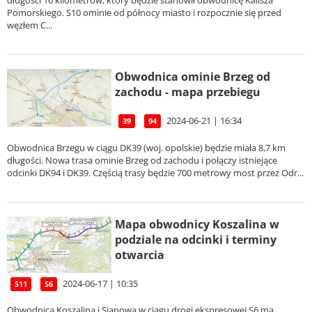
długości 16 kilometrów, który będzie stanowił obwodnicę Kalisza
Pomorskiego. S10 ominie od północy miasto i rozpocznie się przed
węzłem C...
Obwodnica ominie Brzeg od
zachodu - mapa przebiegu
2024-06-21 | 16:34
39
94
Obwodnica Brzegu w ciągu DK39 (woj. opolskie) będzie miała 8,7 km
długości. Nowa trasa ominie Brzeg od zachodu i połączy istniejące
odcinki DK94 i DK39. Częścią trasy będzie 700 metrowy most przez Odr...
Mapa obwodnicy Koszalina w
podziale na odcinki i terminy
otwarcia
2024-06-17 | 10:35
S11
S6
Obwodnica Koszalina i Sianowa w ciągu drogi ekspresowej S6 ma