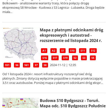
Bolkowem - analizowane warianty trasy, która połączy drogę
ekspresową S8 Wrocław - Kudowa z S3 Legnica - Lubawka. Droga będzie
miała...
Mapa z płatnymi odcinkami dróg
ekspresowych i autostrad -
rozszerzenie od listopada 2024 r.
A1
A2
S1
S10
S11
S12
S16
S17
S19
S2
S3
S5
2024-11-12 | 12:35
S51
S6
S61
S7
S8
Od 1 listopada 2024 r. resort infrastruktury rozszerzył sieć dróg
płatnych. Zmiany dotyczą wyłącznie pojazdów o masie przekraczającej
3,5 t oraz autobusów. Poniżej mapa z płatnymi odcinkami dróg ekspr...
Budowa S10 Bydgoszcz - Toruń.
Mapa odc. S10 Bydgoszcz Południe