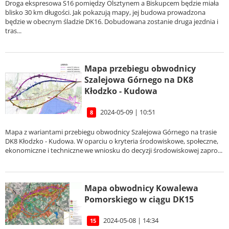
Droga ekspresowa S16 pomiędzy Olsztynem a Biskupcem będzie miała
blisko 30 km długości. Jak pokazują mapy, jej budowa prowadzona
będzie w obecnym śladzie DK16. Dobudowana zostanie druga jezdnia i
tras...
Mapa przebiegu obwodnicy
Szalejowa Górnego na DK8
Kłodzko - Kudowa
2024-05-09 | 10:51
8
Mapa z wariantami przebiegu obwodnicy Szalejowa Górnego na trasie
DK8 Kłodzko - Kudowa. W oparciu o kryteria środowiskowe, społeczne,
ekonomiczne i techniczne we wniosku do decyzji środowiskowej zapro...
Mapa obwodnicy Kowalewa
Pomorskiego w ciągu DK15
2024-05-08 | 14:34
15