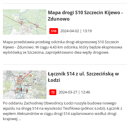
Mapa drogi S10 Szczecin Kijewo -
Zdunowo
2024-04-02 | 13:19
S10
Mapa przedstawia przebieg odcinka drogi ekspresowej S10 Szczecin
Kijewo - Zdunowo. W ciągu 4,43 km odcinka, który będzie ekspresowa
wylotówką ze Szczecina, zaprojektowano dwa węzły drogowe.
Łącznik S14 z ul. Szczecińską w
Łodzi
2024-03-27 | 12:46
72
Po oddaniu Zachodniej Obwodnicy Łodzi ruszyła budowa nowego
wjazdu na drogę S14 na wysokości Teofilowa (północ Łodzi). Łącznik z
węzłem Aleksandrów w ciągu drogi S14 zaplanowano wzdłuż drogi
krajowej ...