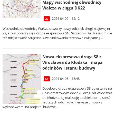
Mapy wschodniej obwodnicy
Wałcza w ciągu DK22
2024-04-09 | 12:12
22
Wschodnią obwodnicę Wałcza utworzy nowy odcinek drogi krajowej nr
22, który połączy się z drogą ekspresową S10 Szczecin -Piła. Trasa ominie
też miejscowość Strączno. Uwarunkowania terenowe związane gł...
Nowa ekspresowa droga S8 z
Wrocławia do Kłodzka - mapa
odcinków i stanu budowy
2024-04-05 | 15:48
S8
Docelowo droga ekspresowa S8 powstanie na
87-kilometrowym odcinku drogi od Wrocławia
do Kłodzka. Jej realizację podzielono na sześć
krótszych odcinków. Pierwsze umowy z
wykonawcami na projekt i budowę...