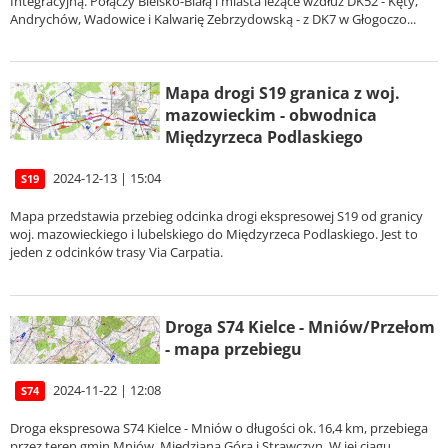
Integracyjną. Połączy Bielsko-Białą i miasta leżące wzdłuż DK52 - Kęty,
Andrychów, Wadowice i Kalwarię Zebrzydowską - z DK7 w Głogoczo...
Mapa drogi S19 granica z woj.
mazowieckim - obwodnica
Międzyrzeca Podlaskiego
2024-12-13 | 15:04
S19
Mapa przedstawia przebieg odcinka drogi ekspresowej S19 od granicy
woj. mazowieckiego i lubelskiego do Międzyrzeca Podlaskiego. Jest to
jeden z odcinków trasy Via Carpatia.
Droga S74 Kielce - Mniów/Przełom
- mapa przebiegu
2024-11-22 | 12:08
S74
Droga ekspresowa S74 Kielce - Mniów o długości ok. 16,4 km, przebiega
przez teren gmin Mniów, Miedziana Góra i Strawczyn. W jej ciągu