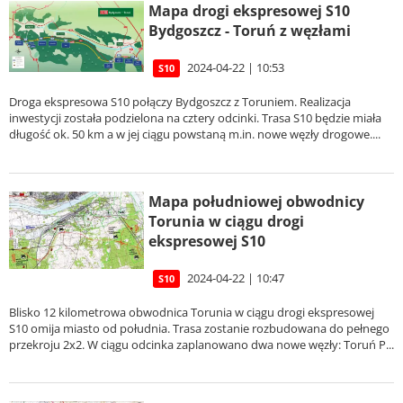
Mapa drogi ekspresowej S10
Bydgoszcz - Toruń z węzłami
2024-04-22 | 10:53
S10
Droga ekspresowa S10 połączy Bydgoszcz z Toruniem. Realizacja
inwestycji została podzielona na cztery odcinki. Trasa S10 będzie miała
długość ok. 50 km a w jej ciągu powstaną m.in. nowe węzły drogowe....
Mapa południowej obwodnicy
Torunia w ciągu drogi
ekspresowej S10
2024-04-22 | 10:47
S10
Blisko 12 kilometrowa obwodnica Torunia w ciągu drogi ekspresowej
S10 omija miasto od południa. Trasa zostanie rozbudowana do pełnego
przekroju 2x2. W ciągu odcinka zaplanowano dwa nowe węzły: Toruń P...