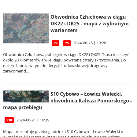
Obwodnica Człuchowa w ciągu
DK22 i DK25 - mapa z wybranym
wariantem
2024-06-25 | 13:28
22
25
Obwodnica Człuchowa pobiegnie w ciągu DK22 i DK25. Trasa ma liczyć
około 20 kilometrów a w jej ciągu powstaną cztery skrzyżowania. Do
dalszych prac, w tym do decyzji środowiskowej, drogowcy
zarekomend...
S10 Cybowo – Łowicz Wałecki,
obwodnica Kalisza Pomorskiego -
mapa przebiegu
2024-06-21 | 16:39
S10
Mapa prezentuje przebieg odcinka S10 Cybowo – Łowicz Wałecki o