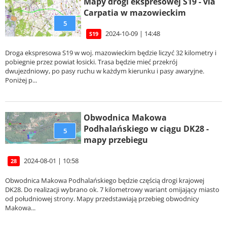
Mapy drogi ekspresowej S19 - via
Carpatia w mazowieckim
5
2024-10-09 | 14:48
S19
Droga ekspresowa S19 w woj. mazowieckim będzie liczyć 32 kilometry i
pobiegnie przez powiat łosicki. Trasa będzie mieć przekrój
dwujezdniowy, po pasy ruchu w każdym kierunku i pasy awaryjne.
Poniżej p...
Obwodnica Makowa
Podhalańskiego w ciągu DK28 -
5
mapy przebiegu
2024-08-01 | 10:58
28
Obwodnica Makowa Podhalańskiego będzie częścią drogi krajowej
DK28. Do realizacji wybrano ok. 7 kilometrowy wariant omijający miasto
od południowej strony. Mapy przedstawiają przebieg obwodnicy
Makowa...