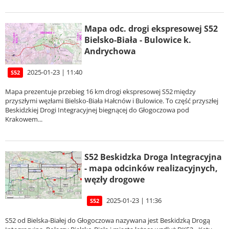
Mapa odc. drogi ekspresowej S52
Bielsko-Biała - Bulowice k.
Andrychowa
2025-01-23 | 11:40
S52
Mapa prezentuje przebieg 16 km drogi ekspresowej S52 między
przyszłymi węzłami Bielsko-Biała Hałcnów i Bulowice. To część przyszłej
Beskidzkiej Drogi Integracyjnej biegnącej do Głogoczowa pod
Krakowem...
S52 Beskidzka Droga Integracyjna
- mapa odcinków realizacyjnych,
węzły drogowe
2025-01-23 | 11:36
S52
S52 od Bielska-Białej do Głogoczowa nazywana jest Beskidzką Drogą