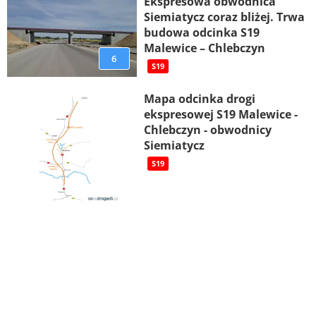
Ekspresowa obwodnica
Siemiatycz coraz bliżej. Trwa
budowa odcinka S19
Malewice – Chlebczyn
6
S19
Mapa odcinka drogi
ekspresowej S19 Malewice -
Chlebczyn - obwodnicy
Siemiatycz
S19