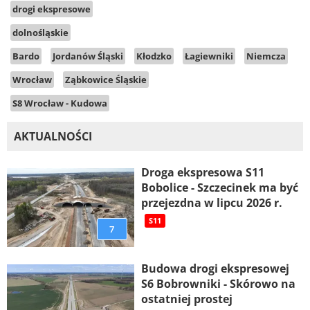
drogi ekspresowe
dolnośląskie
Bardo
Jordanów Śląski
Kłodzko
Łagiewniki
Niemcza
Wrocław
Ząbkowice Śląskie
S8 Wrocław - Kudowa
AKTUALNOŚCI
Droga ekspresowa S11
Bobolice - Szczecinek ma być
przejezdna w lipcu 2026 r.
S11
7
Budowa drogi ekspresowej
S6 Bobrowniki - Skórowo na
ostatniej prostej