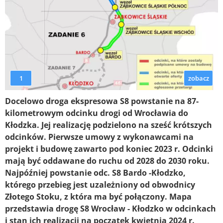
1
zobacz
Docelowo droga ekspresowa S8 powstanie na 87-
kilometrowym odcinku drogi od Wrocławia do
Kłodzka. Jej realizację podzielono na sześć krótszych
odcinków. Pierwsze umowy z wykonawcami na
projekt i budowę zawarto pod koniec 2023 r. Odcinki
mają być oddawane do ruchu od 2028 do 2030 roku.
Najpóźniej powstanie odc. S8 Bardo -Kłodzko,
którego przebieg jest uzależniony od obwodnicy
Złotego Stoku, z która ma być połączony. Mapa
przedstawia drogę S8 Wrocław - Kłodzko w odcinkach
i stan ich realizacji na początek kwietnia 2024 r.