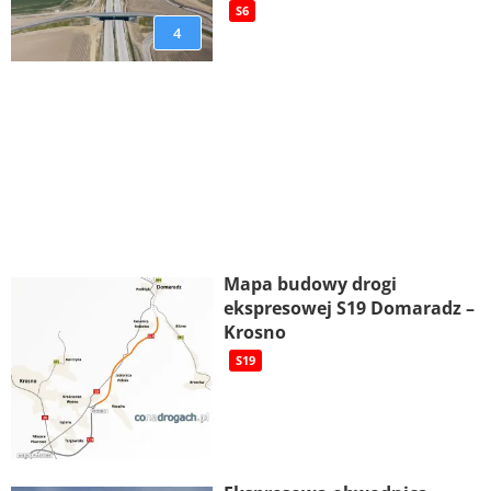
S6
4
Mapa budowy drogi
ekspresowej S19 Domaradz –
Krosno
S19