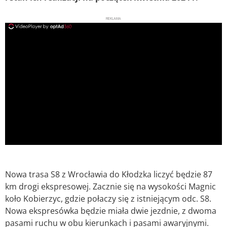
REKLAMA
ad
Nowa trasa S8 z Wrocławia do Kłodzka liczyć będzie 87
km drogi ekspresowej. Zacznie się na wysokości Magnic
koło Kobierzyc, gdzie połaczy się z istniejącym odc. S8.
Nowa ekspresówka będzie miała dwie jezdnie, z dwoma
pasami ruchu w obu kierunkach i pasami awaryjnymi.