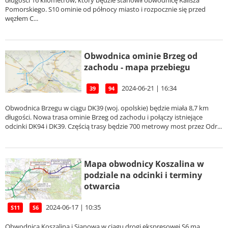
długości 16 kilometrów, który będzie stanowił obwodnicę Kalisza
Pomorskiego. S10 ominie od północy miasto i rozpocznie się przed
węzłem C...
Obwodnica ominie Brzeg od
zachodu - mapa przebiegu
2024-06-21 | 16:34
39
94
Obwodnica Brzegu w ciągu DK39 (woj. opolskie) będzie miała 8,7 km
długości. Nowa trasa ominie Brzeg od zachodu i połączy istniejące
odcinki DK94 i DK39. Częścią trasy będzie 700 metrowy most przez Odr...
Mapa obwodnicy Koszalina w
podziale na odcinki i terminy
otwarcia
2024-06-17 | 10:35
S11
S6
Obwodnica Koszalina i Sianowa w ciągu drogi ekspresowej S6 ma