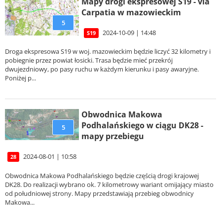
Mapy drogi ekspresowej S19 - via
Carpatia w mazowieckim
5
2024-10-09 | 14:48
S19
Droga ekspresowa S19 w woj. mazowieckim będzie liczyć 32 kilometry i
pobiegnie przez powiat łosicki. Trasa będzie mieć przekrój
dwujezdniowy, po pasy ruchu w każdym kierunku i pasy awaryjne.
Poniżej p...
Obwodnica Makowa
Podhalańskiego w ciągu DK28 -
5
mapy przebiegu
2024-08-01 | 10:58
28
Obwodnica Makowa Podhalańskiego będzie częścią drogi krajowej
DK28. Do realizacji wybrano ok. 7 kilometrowy wariant omijający miasto
od południowej strony. Mapy przedstawiają przebieg obwodnicy
Makowa...