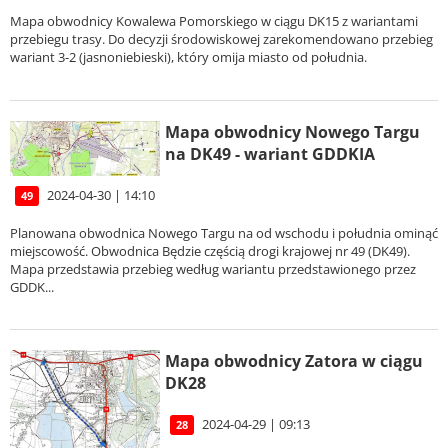
Mapa obwodnicy Kowalewa Pomorskiego w ciągu DK15 z wariantami
przebiegu trasy. Do decyzji środowiskowej zarekomendowano przebieg
wariant 3-2 (jasnoniebieski), który omija miasto od południa.
Mapa obwodnicy Nowego Targu
na DK49 - wariant GDDKIA
2024-04-30 | 14:10
49
Planowana obwodnica Nowego Targu na od wschodu i południa ominąć
miejscowość. Obwodnica Będzie częścią drogi krajowej nr 49 (DK49).
Mapa przedstawia przebieg według wariantu przedstawionego przez
GDDK...
Mapa obwodnicy Zatora w ciągu
DK28
2024-04-29 | 09:13
28