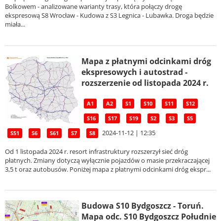
Bolkowem - analizowane warianty trasy, która połączy drogę
ekspresową S8 Wrocław - Kudowa z S3 Legnica - Lubawka. Droga będzie
miała...
Mapa z płatnymi odcinkami dróg
ekspresowych i autostrad -
rozszerzenie od listopada 2024 r.
A1
A2
S1
S10
S11
S12
S16
S17
S19
S2
S3
S5
2024-11-12 | 12:35
S51
S6
S61
S7
S8
Od 1 listopada 2024 r. resort infrastruktury rozszerzył sieć dróg
płatnych. Zmiany dotyczą wyłącznie pojazdów o masie przekraczającej
3,5 t oraz autobusów. Poniżej mapa z płatnymi odcinkami dróg ekspr...
Budowa S10 Bydgoszcz - Toruń.
Mapa odc. S10 Bydgoszcz Południe