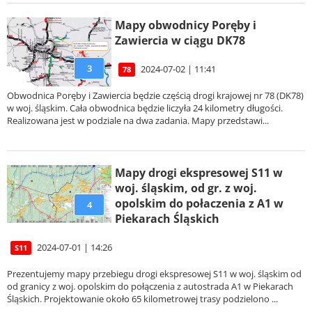
Mapy obwodnicy Poręby i
Zawiercia w ciągu DK78
3
2024-07-02 | 11:41
78
Obwodnica Poręby i Zawiercia będzie częścią drogi krajowej nr 78 (DK78)
w woj. śląskim. Cała obwodnica będzie liczyła 24 kilometry długości.
Realizowana jest w podziale na dwa zadania. Mapy przedstawi...
Mapy drogi ekspresowej S11 w
woj. śląskim, od gr. z woj.
opolskim do połaczenia z A1 w
4
Piekarach Śląskich
2024-07-01 | 14:26
S11
Prezentujemy mapy przebiegu drogi ekspresowej S11 w woj. śląskim od
od granicy z woj. opolskim do połączenia z autostrada A1 w Piekarach
Śląskich. Projektowanie około 65 kilometrowej trasy podzielono ...