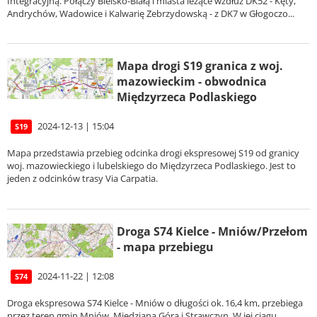
Integracyjną. Połączy Bielsko-Białą i miasta leżące wzdłuż DK52 - Kęty,
Andrychów, Wadowice i Kalwarię Zebrzydowską - z DK7 w Głogoczo...
Mapa drogi S19 granica z woj.
mazowieckim - obwodnica
Międzyrzeca Podlaskiego
2024-12-13 | 15:04
S19
Mapa przedstawia przebieg odcinka drogi ekspresowej S19 od granicy
woj. mazowieckiego i lubelskiego do Międzyrzeca Podlaskiego. Jest to
jeden z odcinków trasy Via Carpatia.
Droga S74 Kielce - Mniów/Przełom
- mapa przebiegu
2024-11-22 | 12:08
S74
Droga ekspresowa S74 Kielce - Mniów o długości ok. 16,4 km, przebiega
przez teren gmin Mniów, Miedziana Góra i Strawczyn. W jej ciągu