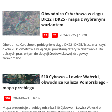
Obwodnica Człuchowa w ciągu
DK22 i DK25 - mapa z wybranym
wariantem
2024-06-25 | 13:28
22
25
Obwodnica Człuchowa pobiegnie w ciągu DK22 i DK25. Trasa ma liczyć
około 20 kilometrów a w jej ciągu powstaną cztery skrzyżowania. Do
dalszych prac, w tym do decyzji środowiskowej, drogowcy
zarekomend...
S10 Cybowo – Łowicz Wałecki,
obwodnica Kalisza Pomorskiego -
mapa przebiegu
2024-06-21 | 16:39
S10
Mapa prezentuje przebieg odcinka S10 Cybowo – Łowicz Wałecki o