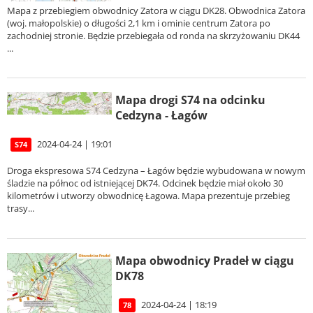
Mapa z przebiegiem obwodnicy Zatora w ciągu DK28. Obwodnica Zatora
(woj. małopolskie) o długości 2,1 km i ominie centrum Zatora po
zachodniej stronie. Będzie przebiegała od ronda na skrzyżowaniu DK44
...
Mapa drogi S74 na odcinku
Cedzyna - Łagów
2024-04-24 | 19:01
S74
Droga ekspresowa S74 Cedzyna – Łagów będzie wybudowana w nowym
śladzie na północ od istniejącej DK74. Odcinek będzie miał około 30
kilometrów i utworzy obwodnicę Łagowa. Mapa prezentuje przebieg
trasy...
Mapa obwodnicy Pradeł w ciągu
DK78
2024-04-24 | 18:19
78