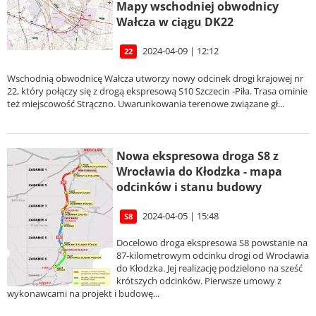
Mapy wschodniej obwodnicy
Wałcza w ciągu DK22
2024-04-09 | 12:12
22
Wschodnią obwodnicę Wałcza utworzy nowy odcinek drogi krajowej nr
22, który połączy się z drogą ekspresową S10 Szczecin -Piła. Trasa ominie
też miejscowość Strączno. Uwarunkowania terenowe związane gł...
Nowa ekspresowa droga S8 z
Wrocławia do Kłodzka - mapa
odcinków i stanu budowy
2024-04-05 | 15:48
S8
Docelowo droga ekspresowa S8 powstanie na
87-kilometrowym odcinku drogi od Wrocławia
do Kłodzka. Jej realizację podzielono na sześć
krótszych odcinków. Pierwsze umowy z
wykonawcami na projekt i budowę...