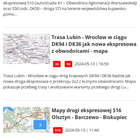
ekspresowej S10 (autostrada A1 – Obwodnica Aglomeracji Warszawskiej)
oraz S50 (odc. DK50 – droga S7) na terenie województwa kujawsko-
pomo...
Trasa Lubin - Wrocław w ciągu
DK94 i DK36 jak nowa ekspresowa
z obwodnicami - mapa
2024-05-13 | 16:59
36
94
Trasa Lubin - Wrocław w ciągu dróg krajowych DK94 i DK36 będzie jak
nowa droga ekspresowa o przekroju 2x2 z licznymi obwodnicami. Mapa
pokazuje przebieg trasy i analizowane warianty przebiegu drogi Lu...
Mapy drogi ekspresowej S16
Olsztyn - Barczewo - Biskupiec
3
2024-05-13 | 11:44
S16