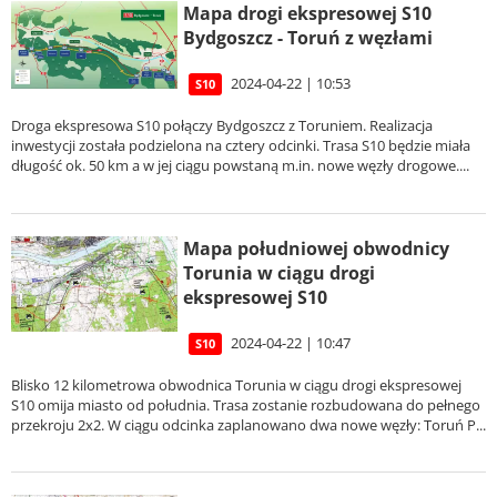
Mapa drogi ekspresowej S10
Bydgoszcz - Toruń z węzłami
2024-04-22 | 10:53
S10
Droga ekspresowa S10 połączy Bydgoszcz z Toruniem. Realizacja
inwestycji została podzielona na cztery odcinki. Trasa S10 będzie miała
długość ok. 50 km a w jej ciągu powstaną m.in. nowe węzły drogowe....
Mapa południowej obwodnicy
Torunia w ciągu drogi
ekspresowej S10
2024-04-22 | 10:47
S10
Blisko 12 kilometrowa obwodnica Torunia w ciągu drogi ekspresowej
S10 omija miasto od południa. Trasa zostanie rozbudowana do pełnego
przekroju 2x2. W ciągu odcinka zaplanowano dwa nowe węzły: Toruń P...