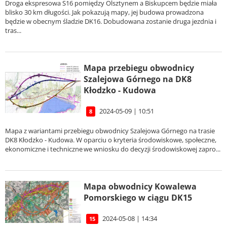
Droga ekspresowa S16 pomiędzy Olsztynem a Biskupcem będzie miała
blisko 30 km długości. Jak pokazują mapy, jej budowa prowadzona
będzie w obecnym śladzie DK16. Dobudowana zostanie druga jezdnia i
tras...
Mapa przebiegu obwodnicy
Szalejowa Górnego na DK8
Kłodzko - Kudowa
2024-05-09 | 10:51
8
Mapa z wariantami przebiegu obwodnicy Szalejowa Górnego na trasie
DK8 Kłodzko - Kudowa. W oparciu o kryteria środowiskowe, społeczne,
ekonomiczne i techniczne we wniosku do decyzji środowiskowej zapro...
Mapa obwodnicy Kowalewa
Pomorskiego w ciągu DK15
2024-05-08 | 14:34
15