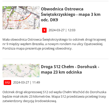
Obwodnica Ostrowca
Świętokrzyskiego - mapa 3 km
odc. DK9
2024-03-27 | 12:03
9
Mała obwodnica Ostrowca Świętokrzyskiego to odcinek drogi krajowej
nr 9 między węzłem Brezelia, a nowym rondem na ulicy Opatowskiej.
Poniższa mapa prezentuje przebieg obwodnicy.
Droga S12 Chełm - Dorohusk -
mapa 23 km odcinka
2024-03-27 | 11:49
S12
Odcinek drogi ekspresowej S12 od węzła Chełm Wschód do Dorohuska
będzie miał około 23 kilometrów. Mapa S12 przedstawia przebieg trasy
zatwierdzony decyzją środowiskową.