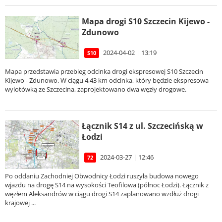
Mapa drogi S10 Szczecin Kijewo -
Zdunowo
2024-04-02 | 13:19
S10
Mapa przedstawia przebieg odcinka drogi ekspresowej S10 Szczecin
Kijewo - Zdunowo. W ciągu 4,43 km odcinka, który będzie ekspresowa
wylotówką ze Szczecina, zaprojektowano dwa węzły drogowe.
Łącznik S14 z ul. Szczecińską w
Łodzi
2024-03-27 | 12:46
72
Po oddaniu Zachodniej Obwodnicy Łodzi ruszyła budowa nowego
wjazdu na drogę S14 na wysokości Teofilowa (północ Łodzi). Łącznik z
węzłem Aleksandrów w ciągu drogi S14 zaplanowano wzdłuż drogi
krajowej ...