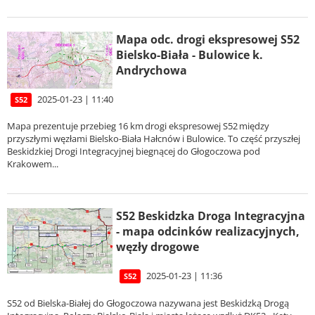
Mapa odc. drogi ekspresowej S52
Bielsko-Biała - Bulowice k.
Andrychowa
2025-01-23 | 11:40
S52
Mapa prezentuje przebieg 16 km drogi ekspresowej S52 między
przyszłymi węzłami Bielsko-Biała Hałcnów i Bulowice. To część przyszłej
Beskidzkiej Drogi Integracyjnej biegnącej do Głogoczowa pod
Krakowem...
S52 Beskidzka Droga Integracyjna
- mapa odcinków realizacyjnych,
węzły drogowe
2025-01-23 | 11:36
S52
S52 od Bielska-Białej do Głogoczowa nazywana jest Beskidzką Drogą