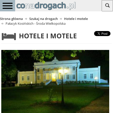
Strona główna
Szukaj na drogach
Hotele i motele
Pałacyk Kosińskich - Środa Wielkopolska
HOTELE I MOTELE