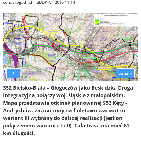
conadrogach.pl
GDDKiA
2016-11-14
1
zobacz
S52 Bielsko-Biała – Głogoczów jako Beskidzka Droga
Integracyjna połączy woj. śląskie z małopolskim.
Mapa przedstawia odcinek planowanej S52 Kęty -
Andrychów. Zaznaczony na fioletowo wariant to
wariant III wybrany do dalszej realizacji (jest on
połączeniem wariantu I i II). Cała trasa ma mieć 61
km długości.