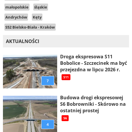
małopolskie
śląskie
Andrychów
Kęty
S52 Bielsko-Biała - Kraków
AKTUALNOŚCI
Droga ekspresowa S11
Bobolice - Szczecinek ma być
przejezdna w lipcu 2026 r.
S11
7
Budowa drogi ekspresowej
S6 Bobrowniki - Skórowo na
ostatniej prostej
S6
4