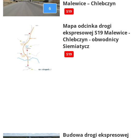
Malewice – Chlebczyn
6
S19
Mapa odcinka drogi
ekspresowej S19 Malewice -
Chlebczyn - obwodnicy
Siemiatycz
S19
Budowa drogi ekspresowej