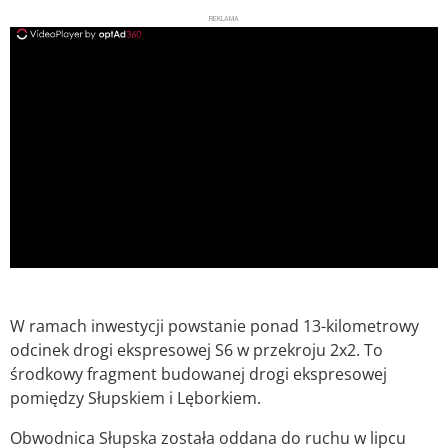
REKLAMA
ad
W ramach inwestycji powstanie ponad 13-kilometrowy
odcinek drogi ekspresowej S6 w przekroju 2x2. To
środkowy fragment budowanej drogi ekspresowej
pomiędzy Słupskiem i Lęborkiem.
Obwodnica Słupska została oddana do ruchu w lipcu