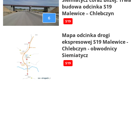
Siemiatycz coraz bliżej. Trwa
budowa odcinka S19
Malewice – Chlebczyn
6
S19
Mapa odcinka drogi
ekspresowej S19 Malewice -
Chlebczyn - obwodnicy
Siemiatycz
S19