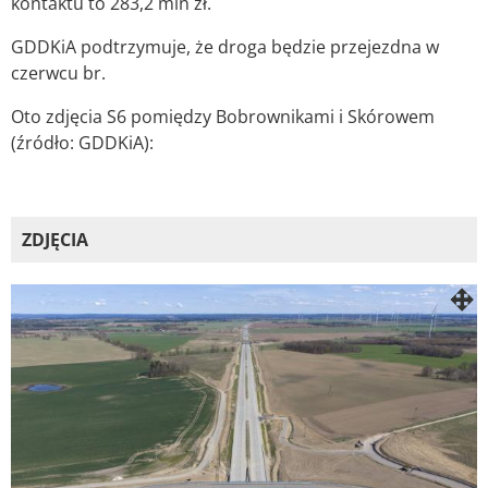
kontaktu to 283,2 mln zł.
GDDKiA podtrzymuje, że droga będzie przejezdna w
czerwcu br.
Oto zdjęcia S6 pomiędzy Bobrownikami i Skórowem
(źródło: GDDKiA):
ZDJĘCIA