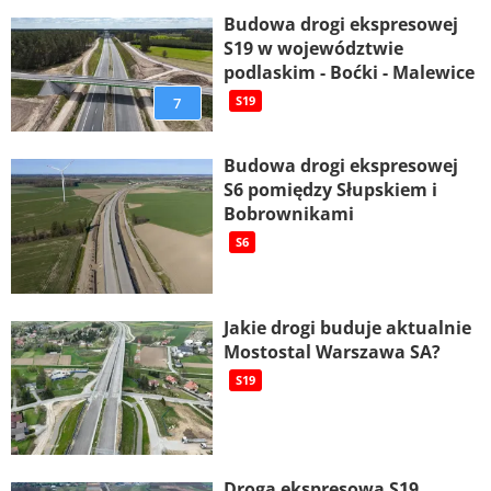
Budowa drogi ekspresowej
S19 w województwie
podlaskim - Boćki - Malewice
7
S19
Budowa drogi ekspresowej
S6 pomiędzy Słupskiem i
Bobrownikami
S6
Jakie drogi buduje aktualnie
Mostostal Warszawa SA?
S19
Droga ekspresowa S19