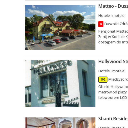
Matteo - Dusz
Hotele i motele
Duszniki-Zdrój
8
Pensjonat Matteo
Zdrój w Kotlinie
dostępem do Inte
Hollywood St
Hotele i motele
Międzyzdro
102
Obiekt Hollywood
metrów od plaży 
telewizorem LCD 
Shanti Reside
Hotele i motele