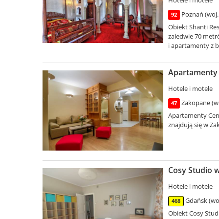
Poznań (woj.
92
Obiekt Shanti Re
zaledwie 70 metr
i apartamenty z b
Apartamenty 
Hotele i motele
Zakopane (wo
47
Apartamenty Cen
znajdują się w Z
Cosy Studio w
Hotele i motele
Gdańsk (wo
468
Obiekt Cosy Stud