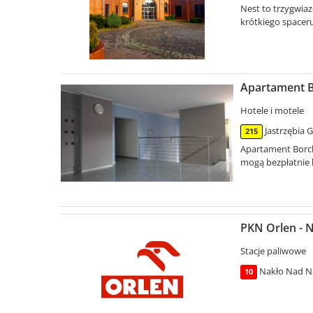
Nest to trzygwiaz
krótkiego spacer
Apartament B
Hotele i motele
Jastrzębia 
215
Apartament Borch
mogą bezpłatnie k
PKN Orlen - 
Stacje paliwowe
Nakło Nad No
10