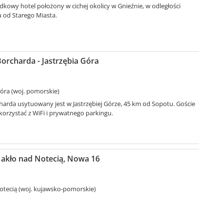
dkowy hotel położony w cichej okolicy w Gnieźnie, w odległości
u od Starego Miasta.
orcharda - Jastrzębia Góra
Góra (woj. pomorskie)
arda usytuowany jest w Jastrzębiej Górze, 45 km od Sopotu. Goście
orzystać z WiFi i prywatnego parkingu.
Nakło nad Notecią, Nowa 16
tecią (woj. kujawsko-pomorskie)