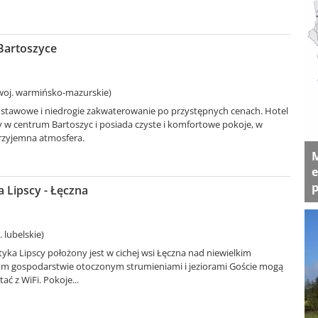
 Bartoszyce
woj. warmińsko-mazurskie)
dstawowe i niedrogie zakwaterowanie po przystępnych cenach. Hotel
y w centrum Bartoszyc i posiada czyste i komfortowe pokoje, w
rzyjemna atmosfera.
M
e
p
 Lipscy - Łęczna
 lubelskie)
yka Lipscy położony jest w cichej wsi Łęczna nad niewielkim
m gospodarstwie otoczonym strumieniami i jeziorami Goście mogą
ać z WiFi. Pokoje...