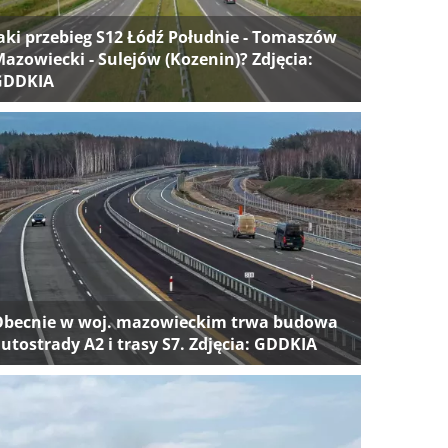
aki przebieg S12 Łódź Południe - Tomaszów
azowiecki - Sulejów (Kozenin)? Zdjęcia:
GDDKIA
Obecnie w woj. mazowieckim trwa budowa
utostrady A2 i trasy S7. Zdjęcia: GDDKIA