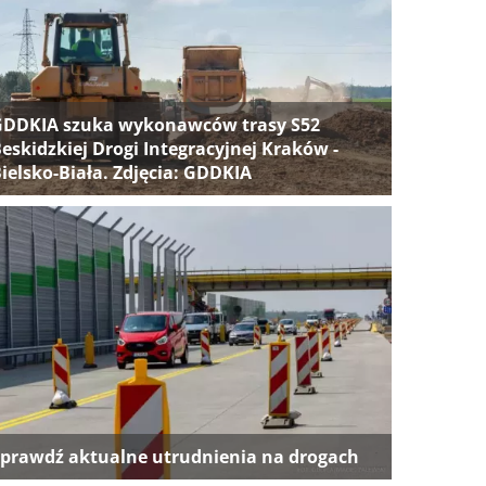
GDDKIA szuka wykonawców trasy S52
eskidzkiej Drogi Integracyjnej Kraków -
ielsko-Biała. Zdjęcia: GDDKIA
prawdź aktualne utrudnienia na drogach