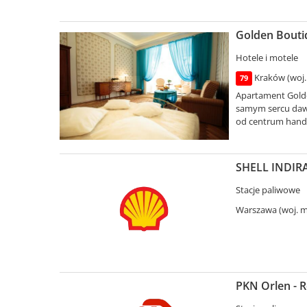
Golden Bouti
Hotele i motele
Kraków (woj.
79
Apartament Golde
samym sercu dawn
od centrum handlo
SHELL INDIRA 
Stacje paliwowe
Warszawa (woj. m
PKN Orlen - 