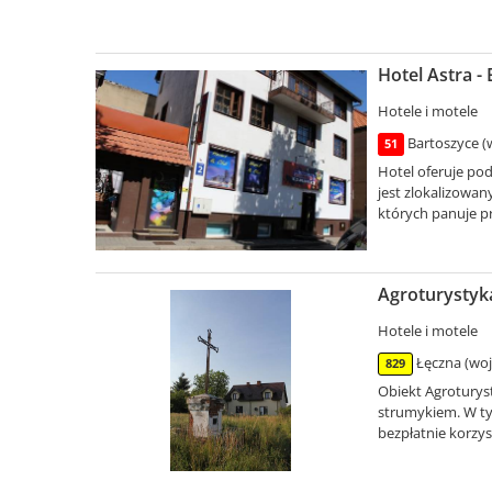
Hotel Astra -
Hotele i motele
Bartoszyce (
51
Hotel oferuje po
jest zlokalizowan
których panuje p
Agroturystyka
Hotele i motele
Łęczna (woj.
829
Obiekt Agroturyst
strumykiem. W ty
bezpłatnie korzyst