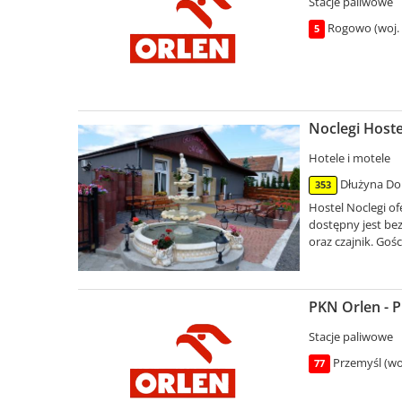
Stacje paliwowe
Rogowo (woj.
5
Noclegi Hoste
Hotele i motele
Dłużyna Dol
353
Hostel Noclegi o
dostępny jest be
oraz czajnik. Gośc
PKN Orlen - P
Stacje paliwowe
Przemyśl (wo
77