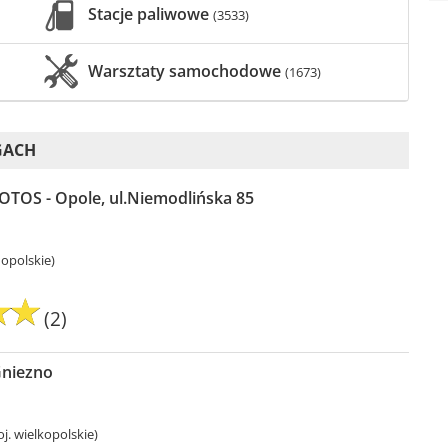
Stacje paliwowe
(3533)
Warsztaty samochodowe
(1673)
GACH
LOTOS - Opole, ul.Niemodlińska 85
 opolskie)
(2)
Gniezno
j. wielkopolskie)