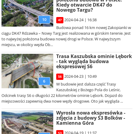
Kiedy otwarcie DK47 do
Nowego Targu?
10
2024-04-24 | 16:38
47
Budowa ponad 16 km nowej Zakopianki w
ciągu DK47 Rdzawka – Nowy Targ jest realizowana w górskim terenie. Jest
to najwyżej położona budowa nowej drogi w Polsce. W najwyższym
miejscu, w okolicy węzła Ob...
Trasa Kaszubska ominie Lębork
- tak wygląda budowa
ekspresowej S6
2024-04-23 | 10:49
S6
6
W budowie jest dalsza część Trasy
Kaszubskiej z Bożego Pola do Leśnic.
Odcinek trasy S6 o długości 22 kilometrów ominie Lębork. Dojazd do
miejscowości zapewnią dwa nowe węzły drogowe. Oto jak wygląda ...
Wyrosła nowa ekspresówka -
zdjęcia z budowy S3 Bolków -
Kamienna Góra
2024-04-19 | 11:37
S3