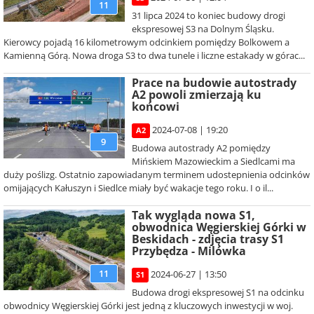
11
31 lipca 2024 to koniec budowy drogi
ekspresowej S3 na Dolnym Śląsku.
Kierowcy pojadą 16 kilometrowym odcinkiem pomiędzy Bolkowem a
Kamienną Górą. Nowa droga S3 to dwa tunele i liczne estakady w górac...
Prace na budowie autostrady
A2 powoli zmierzają ku
końcowi
2024-07-08 | 19:20
A2
9
Budowa autostrady A2 pomiędzy
Mińskiem Mazowieckim a Siedlcami ma
duży poślizg. Ostatnio zapowiadanym terminem udostepnienia odcinków
omijających Kałuszyn i Siedlce miały być wakacje tego roku. I o il...
Tak wygląda nowa S1,
obwodnica Węgierskiej Górki w
Beskidach - zdjęcia trasy S1
Przybędza - Milówka
11
2024-06-27 | 13:50
S1
Budowa drogi ekspresowej S1 na odcinku
obwodnicy Węgierskiej Górki jest jedną z kluczowych inwestycji w woj.