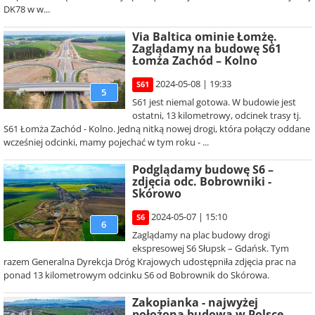
DK78 w w...
Via Baltica ominie Łomżę.
Zaglądamy na budowę S61
Łomża Zachód – Kolno
2024-05-08 | 19:33
S61
5
S61 jest niemal gotowa. W budowie jest
ostatni, 13 kilometrowy, odcinek trasy tj.
S61 Łomża Zachód - Kolno. Jedną nitką nowej drogi, która połączy oddane
wcześniej odcinki, mamy pojechać w tym roku - ...
Podglądamy budowę S6 –
zdjęcia odc. Bobrowniki -
Skórowo
2024-05-07 | 15:10
S6
6
Zaglądamy na plac budowy drogi
ekspresowej S6 Słupsk – Gdańsk. Tym
razem Generalna Dyrekcja Dróg Krajowych udostępniła zdjęcia prac na
ponad 13 kilometrowym odcinku S6 od Bobrownik do Skórowa.
Zakopianka - najwyżej
położona budowa w Polsce.