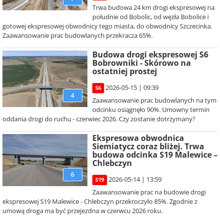
Trwa budowa 24 km drogi ekspresowej na
południe od Bobolic, od węzła Bobolice i
gotowej ekspresowej obwodnicy tego miasta, do obwodnicy Szczecinka.
Zaawansowanie prac budowlanych przekracza 65%.
Budowa drogi ekspresowej S6
Bobrowniki - Skórowo na
ostatniej prostej
2026-05-15 | 09:39
S6
4
Zaawansowanie prac budowlanych na tym
odcinku osiągnęło 90%. Umowny termin
oddania drogi do ruchu - czerwiec 2026. Czy zostanie dotrzymany?
Ekspresowa obwodnica
Siemiatycz coraz bliżej. Trwa
budowa odcinka S19 Malewice –
Chlebczyn
6
2026-05-14 | 13:59
S19
Zaawansowanie prac na budowie drogi
ekspresowej S19 Malewice - Chlebczyn przekroczyło 85%. Zgodnie z
umową droga ma być przejezdna w czerwcu 2026 roku.