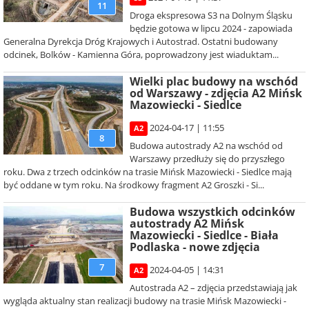
11
Droga ekspresowa S3 na Dolnym Śląsku
będzie gotowa w lipcu 2024 - zapowiada
Generalna Dyrekcja Dróg Krajowych i Autostrad. Ostatni budowany
odcinek, Bolków - Kamienna Góra, poprowadzony jest wiaduktam...
Wielki plac budowy na wschód
od Warszawy - zdjęcia A2 Mińsk
Mazowiecki - Siedlce
2024-04-17 | 11:55
A2
8
Budowa autostrady A2 na wschód od
Warszawy przedłuży się do przyszłego
roku. Dwa z trzech odcinków na trasie Mińsk Mazowiecki - Siedlce mają
być oddane w tym roku. Na środkowy fragment A2 Groszki - Si...
Budowa wszystkich odcinków
autostrady A2 Mińsk
Mazowiecki - Siedlce - Biała
Podlaska - nowe zdjęcia
7
2024-04-05 | 14:31
A2
Autostrada A2 – zdjęcia przedstawiają jak
wygląda aktualny stan realizacji budowy na trasie Mińsk Mazowiecki -