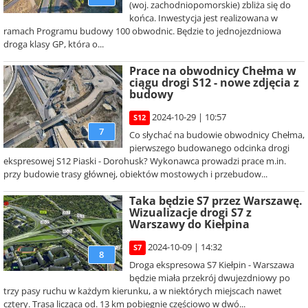
(woj. zachodniopomorskie) zbliża się do
końca. Inwestycja jest realizowana w
ramach Programu budowy 100 obwodnic. Będzie to jednojezdniowa
droga klasy GP, która o...
Prace na obwodnicy Chełma w
ciągu drogi S12 - nowe zdjęcia z
budowy
2024-10-29 | 10:57
S12
7
Co słychać na budowie obwodnicy Chełma,
pierwszego budowanego odcinka drogi
ekspresowej S12 Piaski - Dorohusk? Wykonawca prowadzi prace m.in.
przy budowie trasy głównej, obiektów mostowych i przebudow...
Taka będzie S7 przez Warszawę.
Wizualizacje drogi S7 z
Warszawy do Kiełpina
2024-10-09 | 14:32
S7
8
Droga ekspresowa S7 Kiełpin - Warszawa
będzie miała przekrój dwujezdniowy po
trzy pasy ruchu w każdym kierunku, a w niektórych miejscach nawet
cztery. Trasa licząca od. 13 km pobiegnie częściowo w dwó...