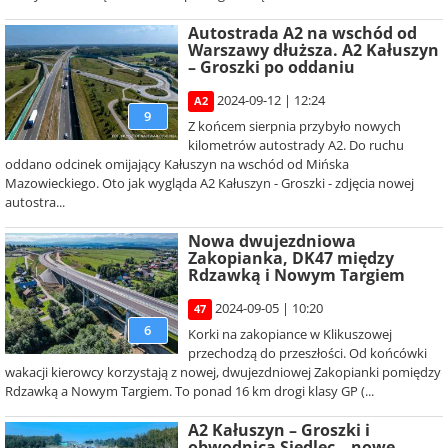
Autostrada A2 na wschód od
Warszawy dłuższa. A2 Kałuszyn
– Groszki po oddaniu
2024-09-12 | 12:24
A2
9
Z końcem sierpnia przybyło nowych
kilometrów autostrady A2. Do ruchu
oddano odcinek omijający Kałuszyn na wschód od Mińska
Mazowieckiego. Oto jak wygląda A2 Kałuszyn - Groszki - zdjęcia nowej
autostra...
Nowa dwujezdniowa
Zakopianka, DK47 między
Rdzawką i Nowym Targiem
2024-09-05 | 10:20
47
6
Korki na zakopiance w Klikuszowej
przechodzą do przeszłości. Od końcówki
wakacji kierowcy korzystają z nowej, dwujezdniowej Zakopianki pomiędzy
Rdzawką a Nowym Targiem. To ponad 16 km drogi klasy GP (...
A2 Kałuszyn – Groszki i
obwodnica Siedlec – nowe