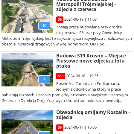
Metropolii Trójmiejskiej -
zdjęcia z czerwca
2024-06-19 | 11:03
S6
10
Trwają prace budowlane przy drodze
ekspresowej S6 oraz przy Obwodnicy
Metropolii Trójmiejskiej. Jest to najważniejsza i największa z realizowanych
obecnie inwestycji drogowych w woj. pomorskim. OMT po...
Budowa S19 Krosno – Miejsce
Piastowe nowe zdjecia z lotu
ptaka
2024-06-18 | 19:35
S19
7
Rośnie Via Carpatia na Podkarpaciu.
Jednym z odcinków na którym prace
nabierają rozmachu jest S19 pomiędzy Krosnem a Miejscem Piastowym.
Generalna Dyrekcja Dróg Krajowych i Autostrad pokazała nowe zdj...
Obwodnicą omijamy Koszalin -
zdjęcia
2024-06-17 | 10:06
S6