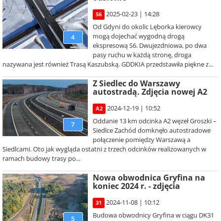
2025-02-23 | 14:28
S6
Od Gdyni do okolic Lęborka kierowcy
mogą dojechać wygodną drogą
4
ekspresową S6. Dwujezdniowa, po dwa
pasy ruchu w każdą stronę, droga
nazywana jest również Trasą Kaszubską. GDDKIA przedstawiła piękne z...
Z Siedlec do Warszawy
autostradą. Zdjęcia nowej A2
2024-12-19 | 10:52
A2
Oddanie 13 km odcinka A2 węzeł Groszki –
7
Siedlce Zachód domknęło autostradowe
połączenie pomiędzy Warszawą a
Siedlcami. Oto jak wygląda ostatni z trzech odcinków realizowanych w
ramach budowy trasy po...
Nowa obwodnica Gryfina na
koniec 2024 r. - zdjęcia
2024-11-08 | 10:12
31
Budowa obwodnicy Gryfina w ciągu DK31
5