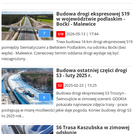
Budowa drogi ekspresowej S19
w województwie podlaskim -
Boćki - Malewice
7
2026-05-13 | 17:44
S19
Trwa budowa 16 km drogi ekspresowej S19
pomiędzy Siemiatyczami a Bielskiem Podlaskim, na odcinku Boćki (bez
węzła) - Malewice. Czerwcowy termin oddania drogi wydaje się być
niezagrożony.
Budowa ostatniej części drogi
S3 - luty 2025 r.
2025-02-23 | 15:25
S3
Budowa drogi ekspresowej S3 Troszyn -
6
Świnoujście w zimowej scenerii. GDDKIA
pokazała najnowsze zdjęcia trasy - prace
postępują w miarę możliwości jakie daje pogoda. Koniec budowy drogi S3
to 2025 rok...
S6 Trasa Kaszubska w zimowej
odsłonie