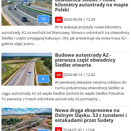
kilometry autostrady na mapie
Polski
10
2024-09-04 | 12:29
A2
W te wakacje przybyły nowe kilometry
autostrady A2 na wschód od Warszawy, Mowa o odcinkach na obwodnicy
Siedlec i części omijającej Kałuszyn. Oto jak prezentuje się nowa trasa A2 -
galeria zdjęć autos...
Budowa autostrady A2 -
pierwsza część obwodnicy
Siedlec otwarta
2024-08-14 | 12:42
A2
6
W pierwszej dekadzie sierpnia oddano do
ruchu południową obwodnicę Siedlec w
ciągu autostrady A2 od węzła Siedlce Zachód do węzła Siedlce Południe.
To pierwszy z trzech odcinków autostrady A2 pomiędzy...
Nowa droga ekspresowa na
Dolnym Śląsku. S3 z tunelami i
estakadami przez Sudety
2024-07-30 | 12:04
S3