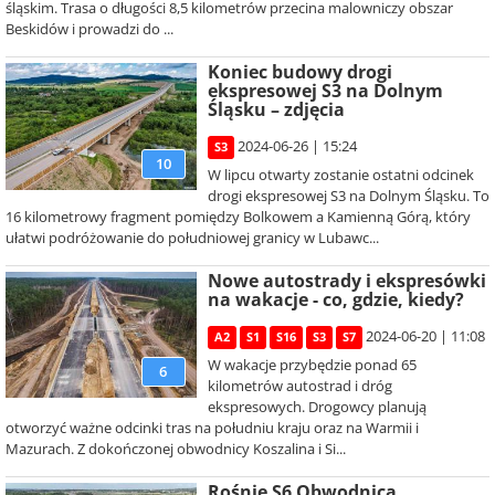
śląskim. Trasa o długości 8,5 kilometrów przecina malowniczy obszar
Beskidów i prowadzi do ...
Koniec budowy drogi
ekspresowej S3 na Dolnym
Śląsku – zdjęcia
2024-06-26 | 15:24
S3
10
W lipcu otwarty zostanie ostatni odcinek
drogi ekspresowej S3 na Dolnym Śląsku. To
16 kilometrowy fragment pomiędzy Bolkowem a Kamienną Górą, który
ułatwi podróżowanie do południowej granicy w Lubawc...
Nowe autostrady i ekspresówki
na wakacje - co, gdzie, kiedy?
2024-06-20 | 11:08
A2
S1
S16
S3
S7
W wakacje przybędzie ponad 65
6
kilometrów autostrad i dróg
ekspresowych. Drogowcy planują
otworzyć ważne odcinki tras na południu kraju oraz na Warmii i
Mazurach. Z dokończonej obwodnicy Koszalina i Si...
Rośnie S6 Obwodnica