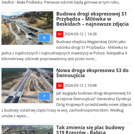
Siedlce - Biała Podlaska. Pierwsze odcinki będą gotowe w tym roku.
Budowa drogi ekspresowej S1
Przybędza – Milówka w
Beskidach – najnowsze zdjęcia
2024-03-12 | 14:28
S1
9
Budowa obejścia Węgierskiej Górki jako
odcinka drogi S1 Przybędza - Milówka to
jedna z najdroższych i najtrudniejszych inwestycji w Polsce. Niespełna 9
kilometrowy odcinek poprowadzony jest przez tune...
Nowa droga ekspresowa S3 do
Świnoujścia
2024-03-12 | 10:48
S3
Jak wygląda budowa drogi ekspresowej S3
7
w rejonie Świnoujścia? Generalna Dyrekcja
Dróg Krajowych przedstawiła nowe zdjęcia
z budowy ostatniej części trasy w woj. zachodniopomorskim. Według
umów z wyko...
Tak zmienia się plac budowy
S19 Rzeszów - Babica