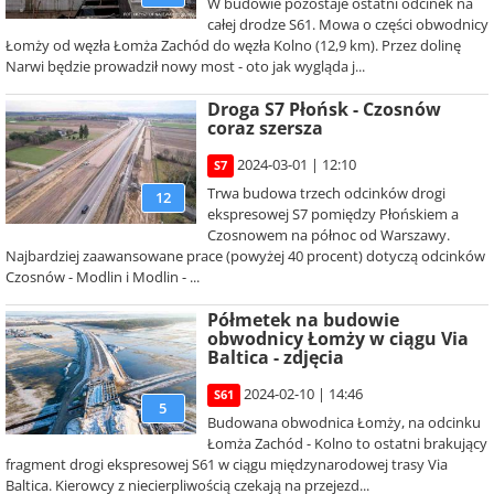
W budowie pozostaje ostatni odcinek na
całej drodze S61. Mowa o części obwodnicy
Łomży od węzła Łomża Zachód do węzła Kolno (12,9 km). Przez dolinę
Narwi będzie prowadził nowy most - oto jak wygląda j...
Droga S7 Płońsk - Czosnów
coraz szersza
2024-03-01 | 12:10
S7
Trwa budowa trzech odcinków drogi
12
ekspresowej S7 pomiędzy Płońskiem a
Czosnowem na północ od Warszawy.
Najbardziej zaawansowane prace (powyżej 40 procent) dotyczą odcinków
Czosnów - Modlin i Modlin - ...
Półmetek na budowie
obwodnicy Łomży w ciągu Via
Baltica - zdjęcia
2024-02-10 | 14:46
S61
5
Budowana obwodnica Łomży, na odcinku
Łomża Zachód - Kolno to ostatni brakujący
fragment drogi ekspresowej S61 w ciągu międzynarodowej trasy Via
Baltica. Kierowcy z niecierpliwością czekają na przejezd...