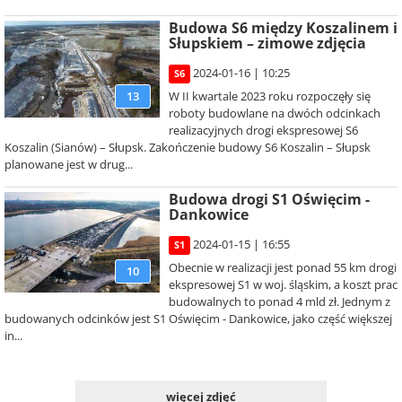
Budowa S6 między Koszalinem i
Słupskiem – zimowe zdjęcia
2024-01-16 | 10:25
S6
W II kwartale 2023 roku rozpoczęły się
13
roboty budowlane na dwóch odcinkach
realizacyjnych drogi ekspresowej S6
Koszalin (Sianów) – Słupsk. Zakończenie budowy S6 Koszalin – Słupsk
planowane jest w drug...
Budowa drogi S1 Oświęcim -
Dankowice
2024-01-15 | 16:55
S1
Obecnie w realizacji jest ponad 55 km drogi
10
ekspresowej S1 w woj. śląskim, a koszt prac
budowalnych to ponad 4 mld zł. Jednym z
budowanych odcinków jest S1 Oświęcim - Dankowice, jako część większej
in...
więcej zdjęć