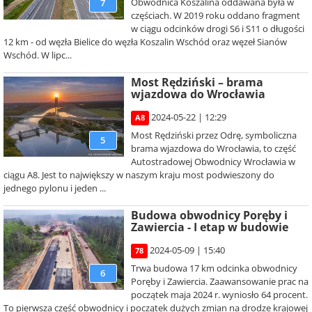
Obwodnica Koszalina oddawana była w
7
częściach. W 2019 roku oddano fragment
w ciągu odcinków drogi S6 i S11 o długości
12 km - od węzła Bielice do węzła Koszalin Wschód oraz węzeł Sianów
Wschód. W lipc...
Most Rędziński – brama
wjazdowa do Wrocławia
2024-05-22 | 12:29
A8
Most Rędziński przez Odrę, symboliczna
5
brama wjazdowa do Wrocławia, to część
Autostradowej Obwodnicy Wrocławia w
ciągu A8. Jest to największy w naszym kraju most podwieszony do
jednego pylonu i jeden ...
Budowa obwodnicy Poręby i
Zawiercia - I etap w budowie
2024-05-09 | 15:40
78
Trwa budowa 17 km odcinka obwodnicy
6
Poręby i Zawiercia. Zaawansowanie prac na
początek maja 2024 r. wyniosło 64 procent.
To pierwsza część obwodnicy i początek dużych zmian na drodze krajowej