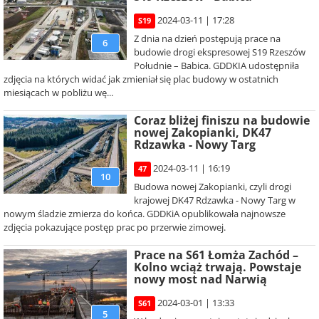
2024-03-11 | 17:28
S19
Z dnia na dzień postępują prace na
6
budowie drogi ekspresowej S19 Rzeszów
Południe – Babica. GDDKIA udostępniła
zdjęcia na których widać jak zmieniał się plac budowy w ostatnich
miesiącach w pobliżu wę...
Coraz bliżej finiszu na budowie
nowej Zakopianki, DK47
Rdzawka - Nowy Targ
2024-03-11 | 16:19
47
10
Budowa nowej Zakopianki, czyli drogi
krajowej DK47 Rdzawka - Nowy Targ w
nowym śladzie zmierza do końca. GDDKiA opublikowała najnowsze
zdjęcia pokazujące postęp prac po przerwie zimowej.
Prace na S61 Łomża Zachód –
Kolno wciąż trwają. Powstaje
nowy most nad Narwią
2024-03-01 | 13:33
S61
5