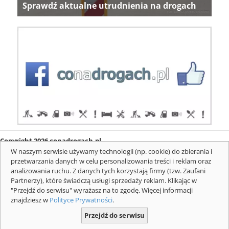
Sprawdź aktualne utrudnienia na drogach
Copyright 2026 conadrogach.pl
O firmie
Redakcja
Regulamin
Informacje o cookies
W naszym serwisie używamy technologii (np. cookie) do zbierania i
Mapa serwisu
Komunikaty
przetwarzania danych w celu personalizowania treści i reklam oraz
analizowania ruchu. Z danych tych korzystają firmy (tzw. Zaufani
Partnerzy), które świadczą usługi sprzedaży reklam. Klikając w
"Przejdź do serwisu" wyrażasz na to zgodę. Więcej informacji
znajdziesz w
Polityce Prywatności
.
Przejdź do serwisu