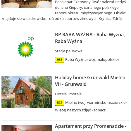
Pensjonat Czerwony Dwór należał kiedyś
do Jana Kiepury, uznanego polskiego
tenora okresu międzywojennego. Obiekt
znajduje się w uzdrowisku i ośrodku sportów zimowych Krynica-Zdrój.
BP RABA WYŻNA - Raba Wyżna,
Raba Wyżna
Stacje paliwowe
Raba Wyżna (woj. małopolskie)
958
Holiday home Grunwald Mielno
VII - Grunwald
Hotele i motele
Mielno (woj. warmińsko-mazurskie)
537
Więcej naszych zdjęć - zobacz
Apartament przy Promenadzie -