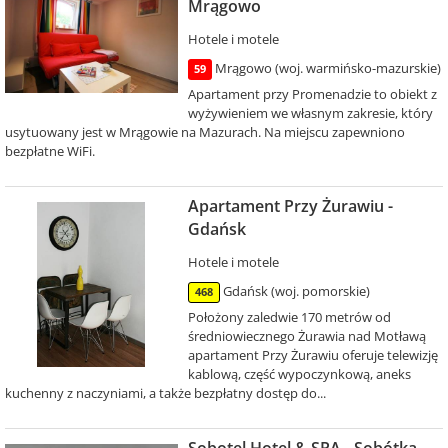
Mrągowo
Hotele i motele
Mrągowo (woj. warmińsko-mazurskie)
59
Apartament przy Promenadzie to obiekt z
wyżywieniem we własnym zakresie, który
usytuowany jest w Mrągowie na Mazurach. Na miejscu zapewniono
bezpłatne WiFi.
Apartament Przy Żurawiu -
Gdańsk
Hotele i motele
Gdańsk (woj. pomorskie)
468
Położony zaledwie 170 metrów od
średniowiecznego Żurawia nad Motławą
apartament Przy Żurawiu oferuje telewizję
kablową, część wypoczynkową, aneks
kuchenny z naczyniami, a także bezpłatny dostęp do...
Sobotel Hotel & SPA - Sobótka