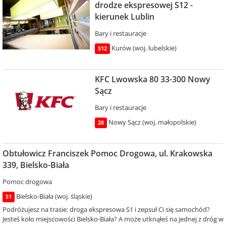
drodze ekspresowej S12 -
kierunek Lublin
Bary i restauracje
Kurów (woj. lubelskie)
S12
KFC Lwowska 80 33-300 Nowy
Sącz
Bary i restauracje
Nowy Sącz (woj. małopolskie)
28
Obtułowicz Franciszek Pomoc Drogowa, ul. Krakowska
339, Bielsko-Biała
Pomoc drogowa
Bielsko-Biała (woj. śląskie)
S1
Podróżujesz na trasie: droga ekspresowa S1 i zepsuł Ci się samochód?
Jesteś koło miejscowości Bielsko-Biała? A może utknąłeś na jednej z dróg w