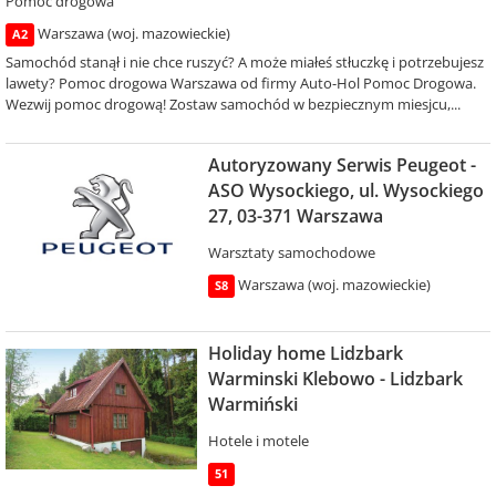
Pomoc drogowa
Warszawa (woj. mazowieckie)
A2
Samochód stanął i nie chce ruszyć? A może miałeś stłuczkę i potrzebujesz
lawety? Pomoc drogowa Warszawa od firmy Auto-Hol Pomoc Drogowa.
Wezwij pomoc drogową! Zostaw samochód w bezpiecznym miesjcu,...
Autoryzowany Serwis Peugeot -
ASO Wysockiego, ul. Wysockiego
27, 03-371 Warszawa
Warsztaty samochodowe
Warszawa (woj. mazowieckie)
S8
Holiday home Lidzbark
Warminski Klebowo - Lidzbark
Warmiński
Hotele i motele
51