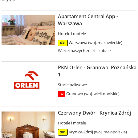
Apartament Central App -
Warszawa
Hotele i motele
Warszawa (woj. mazowieckie)
631
Więcej naszych zdjęć - zobacz
PKN Orlen - Granowo, Poznańska
1
Stacje paliwowe
Granowo (woj. wielkopolskie)
32
Czerwony Dwór - Krynica-Zdrój
Hotele i motele
Krynica-Zdrój (woj. małopolskie)
981