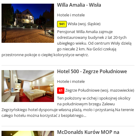
Willa Amalia - Wisła
Hotele i motele
Wisła (woj. śląskie)
941
Pensjonat Willa Amalia zajmuje
odrestaurowany budynek z lat 20-tych
ubiegłego wieku. Od centrum Wisły dzielą
go niecałe 2 km. Na Gości czekają
przestronne pokoje o ciepłej kolorystyce wnętrz.
Hotel 500 - Zegrze Południowe
Hotele i motele
Zegrze Południowe (woj. mazowieckie)
61
Ten położony w cichej i spokojnej okolicy
na południowym brzegu Zalewu
Zegrzyńskiego hotel dysponuje własną plażą, molo i przystanią.Na terenie
całego hotelu można korzystać z bezpłatnego...
McDonalds Kurów MOP na