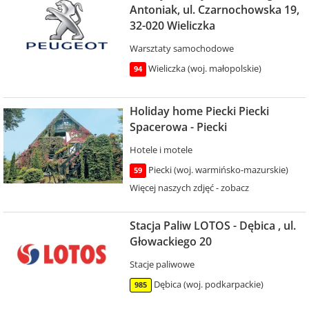
Antoniak, ul. Czarnochowska 19,
32-020 Wieliczka
Warsztaty samochodowe
Wieliczka (woj. małopolskie)
94
Holiday home Piecki Piecki
Spacerowa - Piecki
Hotele i motele
Piecki (woj. warmińsko-mazurskie)
59
Więcej naszych zdjęć - zobacz
Stacja Paliw LOTOS - Dębica , ul.
Głowackiego 20
Stacje paliwowe
Dębica (woj. podkarpackie)
985