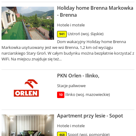
Holiday home Brenna Markowka
- Brenna
Hotele i motele
Ustroń (woj. śląskie)
941
Dom wakacyjny Holiday home Brenna
Markowka usytuowany jest we wsi Brenna, 1,2 km od wyciągu
narciarskiego Stary Groń. W całym budynku można bezpłatnie korzystać z
WiFi. Na miejscu znajduje się też...
PKN Orlen - Ilinko,
Stacje paliwowe
Ilinko (woj. mazowieckie)
10
Apartment przy lesie - Sopot
Hotele i motele
Sopot (woj. pomorskie)
468