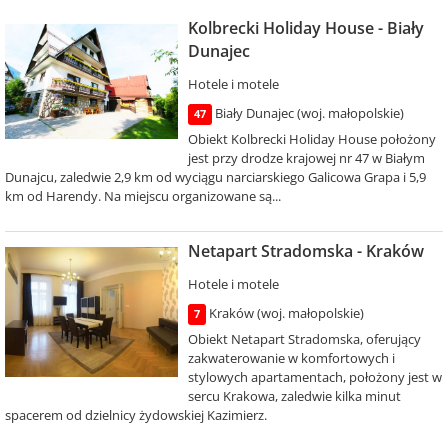
Kolbrecki Holiday House - Biały
Dunajec
Hotele i motele
Biały Dunajec (woj. małopolskie)
47
Obiekt Kolbrecki Holiday House położony
jest przy drodze krajowej nr 47 w Białym
Dunajcu, zaledwie 2,9 km od wyciągu narciarskiego Galicowa Grapa i 5,9
km od Harendy. Na miejscu organizowane są...
Netapart Stradomska - Kraków
Hotele i motele
Kraków (woj. małopolskie)
7
Obiekt Netapart Stradomska, oferujący
zakwaterowanie w komfortowych i
stylowych apartamentach, położony jest w
sercu Krakowa, zaledwie kilka minut
spacerem od dzielnicy żydowskiej Kazimierz.