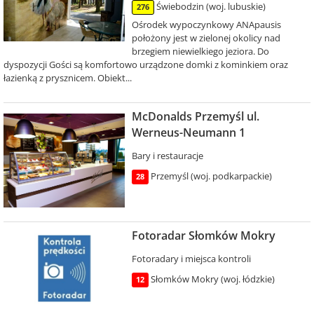
Świebodzin (woj. lubuskie)
276
Ośrodek wypoczynkowy ANApausis
położony jest w zielonej okolicy nad
brzegiem niewielkiego jeziora. Do
dyspozycji Gości są komfortowo urządzone domki z kominkiem oraz
łazienką z prysznicem. Obiekt...
McDonalds Przemyśl ul.
Werneus-Neumann 1
Bary i restauracje
Przemyśl (woj. podkarpackie)
28
Fotoradar Słomków Mokry
Fotoradary i miejsca kontroli
Słomków Mokry (woj. łódzkie)
12