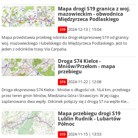
Mapa drogi S19 granica z woj.
mazowieckim - obwodnica
Międzyrzeca Podlaskiego
2024-12-13 | 15:04
S19
Mapa przedstawia przebieg odcinka drogi ekspresowej S19 od granicy
woj. mazowieckiego i lubelskiego do Międzyrzeca Podlaskiego. Jest to
jeden z odcinków trasy Via Carpatia.
Droga S74 Kielce -
Mniów/Przełom - mapa
przebiegu
2024-11-22 | 12:08
S74
Droga ekspresowa S74 Kielce - Mniów o długości ok. 16,4 km, przebiega
przez teren gmin Mniów, Miedziana Góra i Strawczyn. W jej ciągu
zaplanowano dwa węzły. Odcinek połączy się z drogą S7 na węźle Kie...
Mapa przebiegu drogi S19
Lublin Rudnik - Lubartów
Północ
2024-11-15 | 13:53
S19