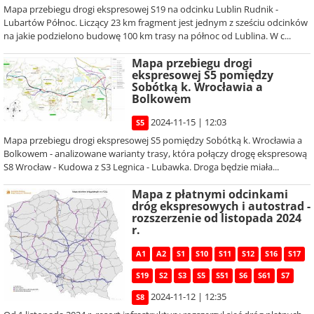
Mapa przebiegu drogi ekspresowej S19 na odcinku Lublin Rudnik -
Lubartów Północ. Liczący 23 km fragment jest jednym z sześciu odcinków
na jakie podzielono budowę 100 km trasy na północ od Lublina. W c...
Mapa przebiegu drogi
ekspresowej S5 pomiędzy
Sobótką k. Wrocławia a
Bolkowem
2024-11-15 | 12:03
S5
Mapa przebiegu drogi ekspresowej S5 pomiędzy Sobótką k. Wrocławia a
Bolkowem - analizowane warianty trasy, która połączy drogę ekspresową
S8 Wrocław - Kudowa z S3 Legnica - Lubawka. Droga będzie miała...
Mapa z płatnymi odcinkami
dróg ekspresowych i autostrad -
rozszerzenie od listopada 2024
r.
A1
A2
S1
S10
S11
S12
S16
S17
S19
S2
S3
S5
S51
S6
S61
S7
2024-11-12 | 12:35
S8