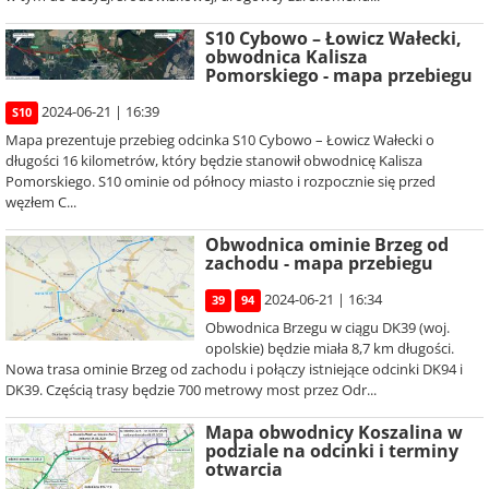
S10 Cybowo – Łowicz Wałecki,
obwodnica Kalisza
Pomorskiego - mapa przebiegu
2024-06-21 | 16:39
S10
Mapa prezentuje przebieg odcinka S10 Cybowo – Łowicz Wałecki o
długości 16 kilometrów, który będzie stanowił obwodnicę Kalisza
Pomorskiego. S10 ominie od północy miasto i rozpocznie się przed
węzłem C...
Obwodnica ominie Brzeg od
zachodu - mapa przebiegu
2024-06-21 | 16:34
39
94
Obwodnica Brzegu w ciągu DK39 (woj.
opolskie) będzie miała 8,7 km długości.
Nowa trasa ominie Brzeg od zachodu i połączy istniejące odcinki DK94 i
DK39. Częścią trasy będzie 700 metrowy most przez Odr...
Mapa obwodnicy Koszalina w
podziale na odcinki i terminy
otwarcia