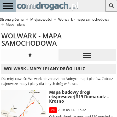
Strona główna
Miejscowości
Wolwark - mapa samochodowa
Mapy i plany
WOLWARK - MAPA
SAMOCHODOWA
WOLWARK - MAPY I PLANY DRÓG I ULIC
Dla miejscowości Wolwark nie znaleziono żadnych map i planów. Zobacz
najnowsze mapy i plany dla innych dróg w Polsce.
Mapa budowy drogi
ekspresowej S19 Domaradz –
Krosno
2026-05-14 | 15:32
S19
Odcinek drogi ekspresowej S19 pomiędzy