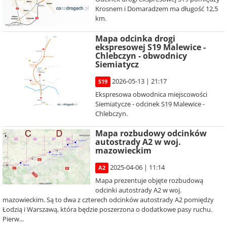
Krosnem i Domaradzem ma długość 12,5
km.
Mapa odcinka drogi
ekspresowej S19 Malewice -
Chlebczyn - obwodnicy
Siemiatycz
2026-05-13 | 21:17
S19
Ekspresowa obwodnica miejscowości
Siemiatycze - odcinek S19 Malewice -
Chlebczyn.
Mapa rozbudowy odcinków
autostrady A2 w woj.
mazowieckim
2025-04-06 | 11:14
A2
Mapa prezentuje objęte rozbudową
odcinki autostrady A2 w woj.
mazowieckim. Są to dwa z czterech odcinków autostrady A2 pomiędzy
Łodzią i Warszawą, która będzie poszerzona o dodatkowe pasy ruchu.
Pierw...