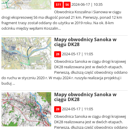
2024-06-17 | 10:35
S11
S6
Obwodnica Koszalina i Sianowa w ciągu
drogi ekspresowej S6 ma długość ponad 21 km. Pierwszy, ponad 12 km
fragment trasy został oddany do użytku w 2019 roku. Na ok. 8-km
odcinku między węzłami Koszalin...
Mapy obwodnicy Sanoka w
ciągu DK28
2024-05-17 | 11:05
28
Obwodnica Sanoka w ciągu drogi krajowej
DK28 realizowana jest w dwóch etapach.
Pierwszą, dłuższą część obwodnicy oddano
do ruchu w styczniu 2020 r. W maju 2024 r. ruszyła realizacja projektuj i
buduj ...
Mapy obwodnicy Sanoka w
ciągu DK28
2024-05-17 | 11:05
28
Obwodnica Sanoka w ciągu drogi krajowej
DK28 realizowana jest w dwóch etapach.
Pierwszą, dłuższą część obwodnicy oddano