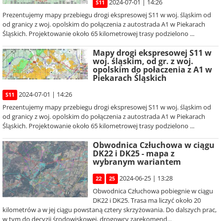
2024-07-01 | 14:26
S11
Prezentujemy mapy przebiegu drogi ekspresowej S11 w woj. śląskim od
od granicy z woj. opolskim do połączenia z autostrada A1 w Piekarach
Śląskich. Projektowanie około 65 kilometrowej trasy podzielono ...
Mapy drogi ekspresowej S11 w
woj. śląskim, od gr. z woj.
opolskim do połaczenia z A1 w
Piekarach Śląskich
2024-07-01 | 14:26
S11
Prezentujemy mapy przebiegu drogi ekspresowej S11 w woj. śląskim od
od granicy z woj. opolskim do połączenia z autostrada A1 w Piekarach
Śląskich. Projektowanie około 65 kilometrowej trasy podzielono ...
Obwodnica Człuchowa w ciągu
DK22 i DK25 - mapa z
wybranym wariantem
2024-06-25 | 13:28
22
25
Obwodnica Człuchowa pobiegnie w ciągu
DK22 i DK25. Trasa ma liczyć około 20
kilometrów a w jej ciągu powstaną cztery skrzyżowania. Do dalszych prac,
w tym do decyzji środowiskowej, drogowcy zarekomend...