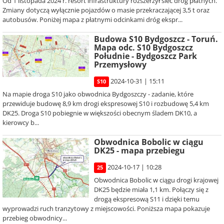
Od 1 listopada 2024 r. resort infrastruktury rozszerzył sieć dróg płatnych.
Zmiany dotyczą wyłącznie pojazdów o masie przekraczającej 3,5 t oraz
autobusów. Poniżej mapa z płatnymi odcinkami dróg ekspr...
Budowa S10 Bydgoszcz - Toruń.
Mapa odc. S10 Bydgoszcz
Południe - Bydgoszcz Park
Przemysłowy
2024-10-31 | 15:11
S10
Na mapie droga S10 jako obwodnica Bydgoszczy - zadanie, które
przewiduje budowę 8,9 km drogi ekspresowej S10 i rozbudowę 5,4 km
DK25. Droga S10 pobiegnie w większości obecnym śladem DK10, a
kierowcy b...
Obwodnica Bobolic w ciągu
DK25 - mapa przebiegu
2024-10-17 | 10:28
25
Obwodnica Bobolic w ciągu drogi krajowej
DK25 będzie miała 1,1 km. Połączy się z
drogą ekspresową S11 i dzięki temu
wyprowadzi ruch tranzytowy z miejscowości. Poniższa mapa pokazuje
przebieg obwodnicy...