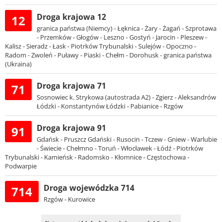
Droga krajowa 12
12
granica państwa (Niemcy) - Łęknica - Żary - Żagań - Szprotawa
- Przemków - Głogów - Leszno - Gostyń - Jarocin - Pleszew -
Kalisz - Sieradz - Łask - Piotrków Trybunalski - Sulejów - Opoczno -
Radom - Zwoleń - Puławy - Piaski - Chełm - Dorohusk - granica państwa
(Ukraina)
Droga krajowa 71
71
Sosnowiec k. Strykowa (autostrada A2) - Zgierz - Aleksandrów
Łódzki - Konstantynów Łódzki - Pabianice - Rzgów
Droga krajowa 91
91
Gdańsk - Pruszcz Gdański - Rusocin - Tczew - Gniew - Warlubie
- Świecie - Chełmno - Toruń - Włocławek - Łódź - Piotrków
Trybunalski - Kamieńsk - Radomsko - Kłomnice - Częstochowa -
Podwarpie
Droga wojewódzka 714
714
Rzgów - Kurowice