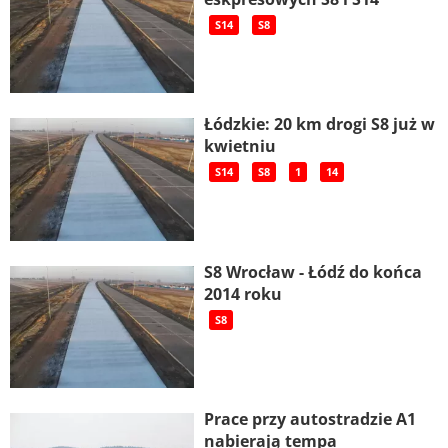
S14
S8
Łódzkie: 20 km drogi S8 już w
kwietniu
S14
S8
1
14
S8 Wrocław - Łódź do końca
2014 roku
S8
Prace przy autostradzie A1
nabierają tempa