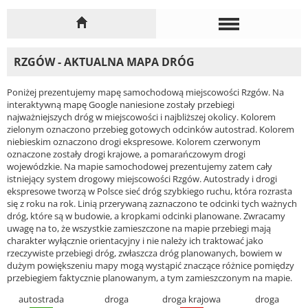
RZGÓW - AKTUALNA MAPA DRÓG
Poniżej prezentujemy mapę samochodową miejscowości Rzgów. Na
interaktywną mapę Google naniesione zostały przebiegi
najważniejszych dróg w miejscowości i najbliższej okolicy. Kolorem
zielonym oznaczono przebieg gotowych odcinków autostrad. Kolorem
niebieskim oznaczono drogi ekspresowe. Kolorem czerwonym
oznaczone zostały drogi krajowe, a pomarańczowym drogi
wojewódzkie. Na mapie samochodowej prezentujemy zatem cały
istniejący system drogowy miejscowości Rzgów. Autostrady i drogi
ekspresowe tworzą w Polsce sieć dróg szybkiego ruchu, która rozrasta
się z roku na rok. Linią przerywaną zaznaczono te odcinki tych ważnych
dróg, które są w budowie, a kropkami odcinki planowane. Zwracamy
uwagę na to, że wszystkie zamieszczone na mapie przebiegi mają
charakter wyłącznie orientacyjny i nie należy ich traktować jako
rzeczywiste przebiegi dróg, zwłaszcza dróg planowanych, bowiem w
dużym powiększeniu mapy mogą wystąpić znaczące różnice pomiędzy
przebiegiem faktycznie planowanym, a tym zamieszczonym na mapie.
autostrada
droga
droga krajowa
droga