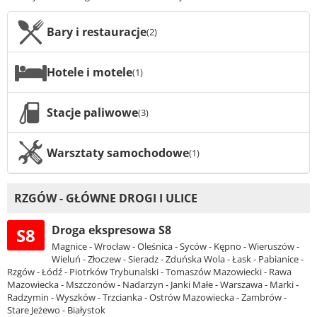
Bary i restauracje
(2)
Hotele i motele
(1)
Stacje paliwowe
(3)
Warsztaty samochodowe
(1)
RZGÓW - GŁÓWNE DROGI I ULICE
Droga ekspresowa S8
S8
Magnice - Wrocław - Oleśnica - Syców - Kępno - Wieruszów -
Wieluń - Złoczew - Sieradz - Zduńska Wola - Łask - Pabianice -
Rzgów - Łódź - Piotrków Trybunalski - Tomaszów Mazowiecki - Rawa
Mazowiecka - Mszczonów - Nadarzyn - Janki Małe - Warszawa - Marki -
Radzymin - Wyszków - Trzcianka - Ostrów Mazowiecka - Zambrów -
Stare Jeżewo - Białystok