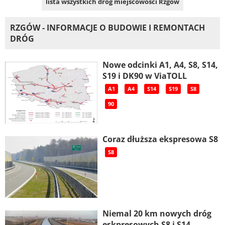
lista wszystkich dróg miejscowości Rzgów
RZGÓW - INFORMACJE O BUDOWIE I REMONTACH
DRÓG
Nowe odcinki A1, A4, S8, S14,
S19 i DK90 w ViaTOLL
A1
A4
S14
S19
S8
90
Coraz dłuższa ekspresowa S8
S8
Niemal 20 km nowych dróg
eskpresowych S8 i S14