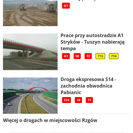
A1
Prace przy autostradzie A1
Stryków - Tuszyn nabierają
tempa
A1
S8
72
713
714
Droga ekspresowa S14 -
zachodnia obwodnica
Pabianic
S14
14
71
Więcej o drogach w miejscowości Rzgów