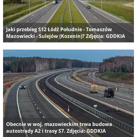
Jaki przebieg S12 Łódź Południe - Tomaszów
Mazowiecki - Sulejów (Kozenin)? Zdjęcia: GDDKIA
Obecnie w woj. mazowieckim trwa budowa
autostrady A2 i trasy S7. Zdjęcia: GDDKIA