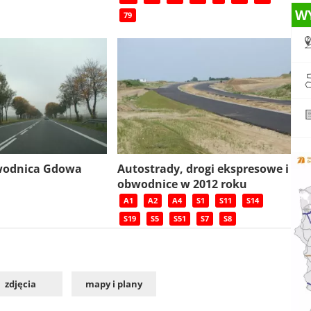
W
79
wodnica Gdowa
Autostrady, drogi ekspresowe i
obwodnice w 2012 roku
A1
A2
A4
S1
S11
S14
S19
S5
S51
S7
S8
zdjęcia
mapy i plany