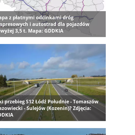
pa z płatnymi odcinkami dróg
spresowych i autostrad dla pojazdów
wyżej 3,5 t. Mapa: GDDKIA
ki przebieg S12 Łódź Południe - Tomaszów
zowiecki - Sulejów (Kozenin)? Zdjęcia:
DDKIA