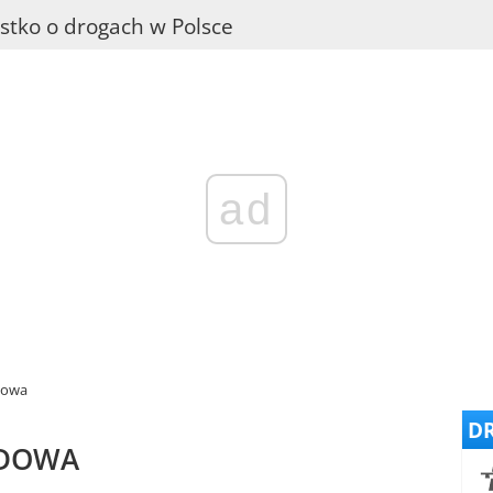
stko o drogach w Polsce
ad
dowa
DR
ODOWA