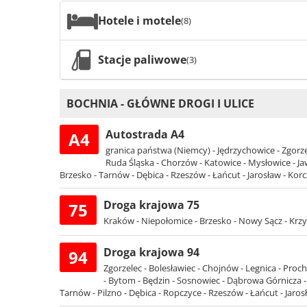
Hotele i motele
(8)
Stacje paliwowe
(3)
BOCHNIA - GŁÓWNE DROGI I ULICE
Autostrada A4
A4
granica państwa (Niemcy) - Jędrzychowice - Zgorzel
Ruda Śląska - Chorzów - Katowice - Mysłowice - Ja
Brzesko - Tarnów - Dębica - Rzeszów - Łańcut - Jarosław - Kor
Droga krajowa 75
75
Kraków - Niepołomice - Brzesko - Nowy Sącz - Krzy
Droga krajowa 94
94
Zgorzelec - Bolesławiec - Chojnów - Legnica - Proch
- Bytom - Będzin - Sosnowiec - Dąbrowa Górnicza - 
Tarnów - Pilzno - Dębica - Ropczyce - Rzeszów - Łańcut - Jar