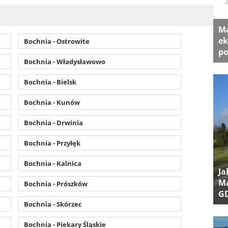
Ma
ek
Bochnia - Ostrowite
po
Bochnia - Władysławowo
Bochnia - Bielsk
Bochnia - Kunów
Bochnia - Drwinia
Bochnia - Przyłęk
Bochnia - Kalnica
Ja
Ma
Bochnia - Prószków
G
Bochnia - Skórzec
Bochnia - Piekary Śląskie