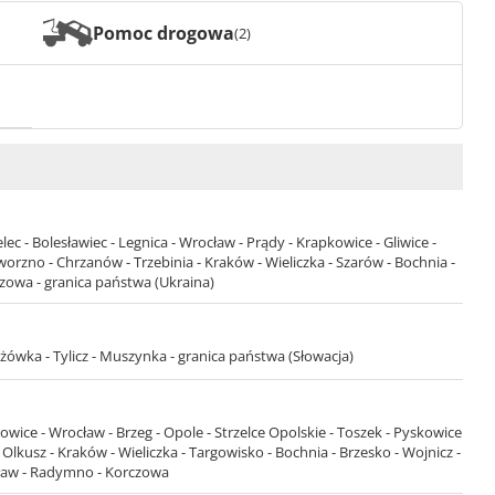
Pomoc drogowa
(2)
ec - Bolesławiec - Legnica - Wrocław - Prądy - Krapkowice - Gliwice -
worzno - Chrzanów - Trzebinia - Kraków - Wieliczka - Szarów - Bochnia -
czowa - granica państwa (Ukraina)
żówka - Tylicz - Muszynka - granica państwa (Słowacja)
owice - Wrocław - Brzeg - Opole - Strzelce Opolskie - Toszek - Pyskowice
Olkusz - Kraków - Wieliczka - Targowisko - Bochnia - Brzesko - Wojnicz -
osław - Radymno - Korczowa