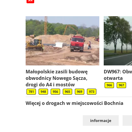
A4
Małopolskie zasili budowę
DW967: Ob
obwodnicy Nowego Sącza,
otwarta
drogi do A4 i mostów
966
967
781
948
956
965
969
973
Więcej o drogach w miejscowości Bochnia
informacje