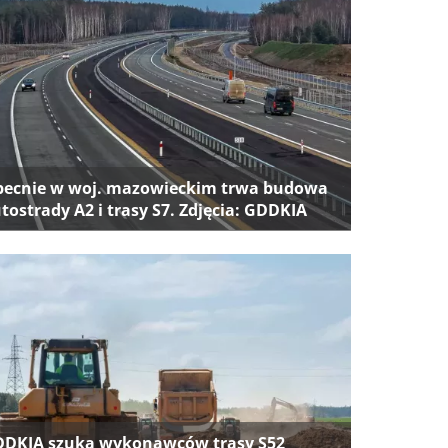
ecnie w woj. mazowieckim trwa budowa
tostrady A2 i trasy S7. Zdjęcia: GDDKIA
DKIA szuka wykonawców trasy S52