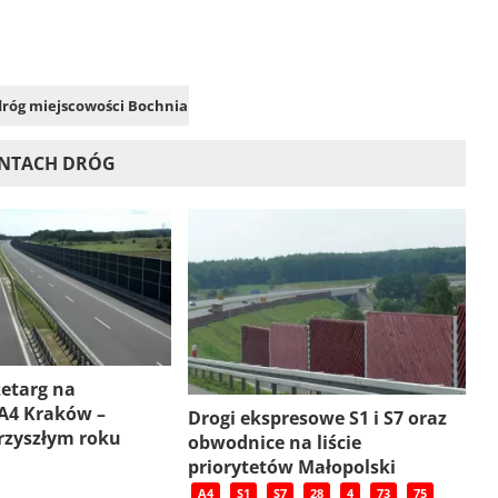
 dróg miejscowości Bochnia
ONTACH DRÓG
etarg na
A4 Kraków –
Drogi ekspresowe S1 i S7 oraz
rzyszłym roku
obwodnice na liście
priorytetów Małopolski
A4
S1
S7
28
4
73
75