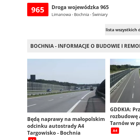
Droga wojewódzka 965
965
Limanowa - Bochnia - Świniary
lista wszystkich
BOCHNIA - INFORMACJE O BUDOWIE I REM
GDDKIA: Prz
rozbudowę 
Będą naprawy na małopolskim
Tarnów w p
odcinku autostrady A4
A4
Targowisko - Bochnia