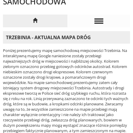
SAMOCHODOWA
TRZEBINIA - AKTUALNA MAPA DRÓG
Poniżej prezentujemy mapę samochodową miejscowości Trzebinia. Na
interaktywną mapę Google naniesione zostały przebiegi
najważniejszych dróg w miejscowości i najbliższej okolicy. Kolorem
zielonym oznaczono przebieg gotowych odcinków autostrad. Kolorem
niebieskim oznaczono drogi ekspresowe. Kolorem czerwonym
oznaczone zostały drogi krajowe, a pomarańczowym drogi
wojewódzkie. Na mapie samochodowej prezentujemy zatem cały
istniejący system drogowy miejscowości Trzebinia. Autostrady i drogi
ekspresowe tworzą w Polsce sieć dróg szybkiego ruchu, która rozrasta
się z roku na rok. Linią przerywaną zaznaczono te odcinki tych ważnych
dróg, które są w budowie, a kropkami odcinki planowane. Zwracamy
uwagę na to, że wszystkie zamieszczone na mapie przebiegi mają
charakter wyłącznie orientacyjny i nie należy ich traktować jako
rzeczywiste przebiegi dróg, zwłaszcza dróg planowanych, bowiem w
dużym powiększeniu mapy mogą wystąpić znaczące różnice pomiędzy
przebiegiem faktycznie planowanym, a tym zamieszczonym na mapie.