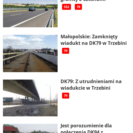
S52
78
Małopolskie: Zamknięty
wiadukt na DK79 w Trzebini
79
DK79: Z utrudnieniami na
wiadukcie w Trzebini
79
Jest porozumienie dla
połączenia DK94 z