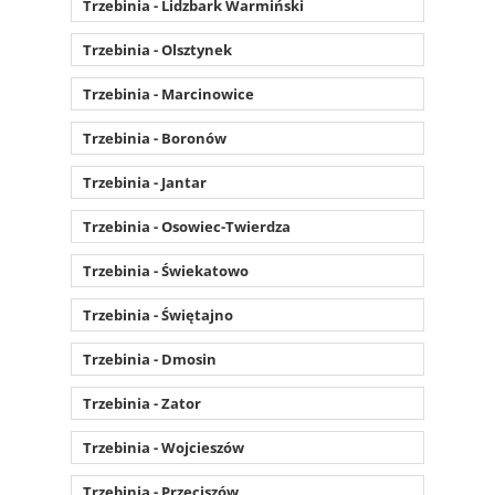
Trzebinia - Lidzbark Warmiński
Trzebinia - Olsztynek
Trzebinia - Marcinowice
Trzebinia - Boronów
Trzebinia - Jantar
Trzebinia - Osowiec-Twierdza
Trzebinia - Świekatowo
Trzebinia - Świętajno
Trzebinia - Dmosin
Trzebinia - Zator
Trzebinia - Wojcieszów
Trzebinia - Przeciszów