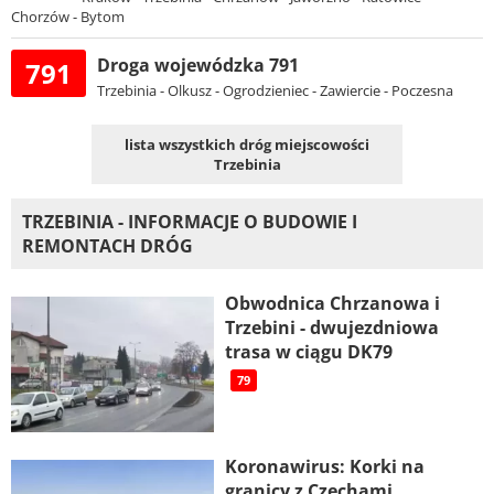
Chorzów - Bytom
Droga wojewódzka 791
791
Trzebinia - Olkusz - Ogrodzieniec - Zawiercie - Poczesna
lista wszystkich dróg miejscowości
Trzebinia
TRZEBINIA - INFORMACJE O BUDOWIE I
REMONTACH DRÓG
Obwodnica Chrzanowa i
Trzebini - dwujezdniowa
trasa w ciągu DK79
79
Koronawirus: Korki na
granicy z Czechami