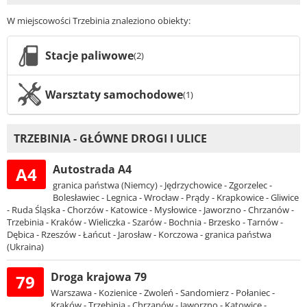
W miejscowości Trzebinia znaleziono obiekty:
Stacje paliwowe
(2)
Warsztaty samochodowe
(1)
TRZEBINIA - GŁÓWNE DROGI I ULICE
Autostrada A4
A4
granica państwa (Niemcy) - Jędrzychowice - Zgorzelec -
Bolesławiec - Legnica - Wrocław - Prądy - Krapkowice - Gliwice
- Ruda Śląska - Chorzów - Katowice - Mysłowice - Jaworzno - Chrzanów -
Trzebinia - Kraków - Wieliczka - Szarów - Bochnia - Brzesko - Tarnów -
Dębica - Rzeszów - Łańcut - Jarosław - Korczowa - granica państwa
(Ukraina)
Droga krajowa 79
79
Warszawa - Kozienice - Zwoleń - Sandomierz - Połaniec -
Kraków - Trzebinia - Chrzanów - Jaworzno - Katowice -