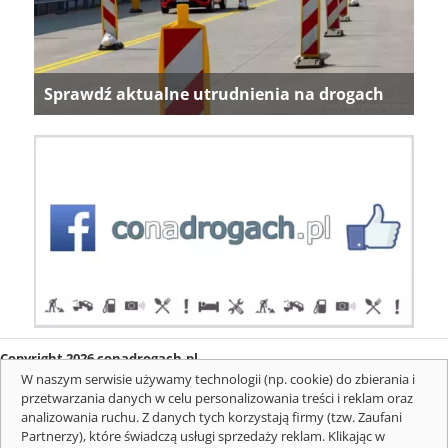
Sprawdź aktualne utrudnienia na drogach
Copyright 2026 conadrogach.pl
O firmie
Redakcja
Regulamin
Informacje o cookies
W naszym serwisie używamy technologii (np. cookie) do zbierania i
Mapa serwisu
Komunikaty
przetwarzania danych w celu personalizowania treści i reklam oraz
analizowania ruchu. Z danych tych korzystają firmy (tzw. Zaufani
Partnerzy), które świadczą usługi sprzedaży reklam. Klikając w