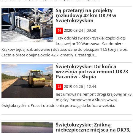
Są przetargi na projekty
rozbudowy 42 km DK79 w
Świętokrzyskim
2020-03-24 | 09:58
79
Trzy odcinki świętokrzyskiej części drogi
krajowej nr 79 Warszawa - Sandomierz -
Kraków będą rozbudowane i dostosowane do obciążeń 11,5 tony na oś.
Łącznie prace obejmą około 42 kilometry. Przetargi n...
Świętokrzyskie: Do końca
września potrwa remont DK73
Pacanów - Słupia
2019-06-26 | 12:44
73
Jest umowa na remont drogi krajowej nr 73
między Pacanowem a Słupią w woj.
świętokrzyskim. Prace i utrudnienia potrwają do końca września.
Świętokrzyskie: Znikną
niebezpieczne miejsca na DK73,