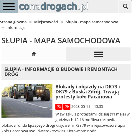
Strona główna
Miejscowości
Słupia - mapa samochodowa
Informacje
SŁUPIA - MAPA SAMOCHODOWA
SŁUPIA - INFORMACJE O BUDOWIE I REMONTACH
DRÓG
Blokady i objazdy na DK73 i
DK79 z Buska Zdrój. Trwają
protesty koło Pacanowa
2023-05-11 | 13:35
73
79
W związku z protestami, dzisiaj (11 maja) w
godzinach 12-16 możliwa całkowita
blokada ronda łączącego drogi krajowe nr 73 i 79 w miejscowości Słupia
koło Pacanowa (woj. świętokrzyskie). Kierowcom podr...