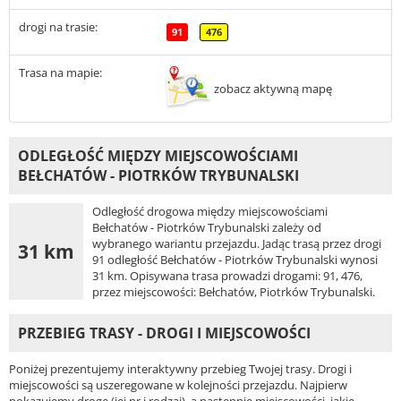
drogi na trasie:
91
476
Trasa na mapie:
zobacz aktywną mapę
ODLEGŁOŚĆ MIĘDZY MIEJSCOWOŚCIAMI
BEŁCHATÓW - PIOTRKÓW TRYBUNALSKI
Odległość drogowa między miejscowościami
Bełchatów - Piotrków Trybunalski zależy od
wybranego wariantu przejazdu. Jadąc trasą przez drogi
31 km
91 odległość Bełchatów - Piotrków Trybunalski wynosi
31 km. Opisywana trasa prowadzi drogami: 91, 476,
przez miejscowości: Bełchatów, Piotrków Trybunalski.
PRZEBIEG TRASY - DROGI I MIEJSCOWOŚCI
Poniżej prezentujemy interaktywny przebieg Twojej trasy. Drogi i
miejscowości są uszeregowane w kolejności przejazdu. Najpierw
pokazujemy drogę (jej nr i rodzaj), a następnie miejscowości, jakie