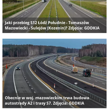
Jaki przebieg S12 Łódź Południe - Tomaszów
Mazowiecki - Sulejów (Kozenin)? Zdjęcia: GDDKIA
Obecnie w woj. mazowieckim trwa budowa
autostrady A2 i trasy S7. Zdjęcia: GDDKIA