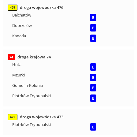
droga wojewódzka 476
476
Bełchatów
E
Dobrzelów
E
Kanada
E
droga krajowa 74
74
Huta
E
Mzurki
E
Gomulin-Kolonia
E
Piotrków Trybunalski
E
droga wojewódzka 473
473
Piotrków Trybunalski
E