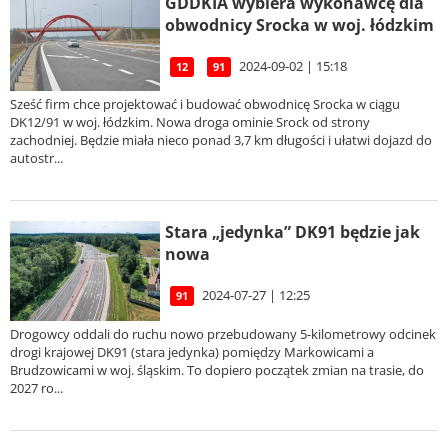
GDDKIA wybiera wykonawcę dla
obwodnicy Srocka w woj. łódzkim
2024-09-02 | 15:18
12
91
Sześć firm chce projektować i budować obwodnicę Srocka w ciągu
DK12/91 w woj. łódzkim. Nowa droga ominie Srock od strony
zachodniej. Będzie miała nieco ponad 3,7 km długości i ułatwi dojazd do
autostr...
Stara „jedynka” DK91 będzie jak
nowa
2024-07-27 | 12:25
91
Drogowcy oddali do ruchu nowo przebudowany 5-kilometrowy odcinek
drogi krajowej DK91 (stara jedynka) pomiędzy Markowicami a
Brudzowicami w woj. śląskim. To dopiero początek zmian na trasie, do
2027 ro...