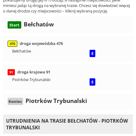
miniesz jadąc tą drogą na wybranej trasie. Chcesz się dowiedzieć więcej
o danej drodze czy miejscowości – kliknij wybraną pozycję.
Bełchatów
Start
droga wojewódzka 476
476
Bełchatów
E
droga krajowa 91
91
Piotrków Trybunalski
E
Piotrków Trybunalski
Koniec
UTRUDNIENIA NA TRASIE BEŁCHATÓW - PIOTRKÓW
TRYBUNALSKI