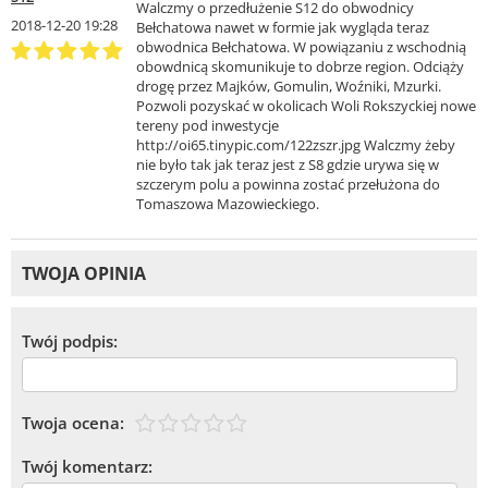
Walczmy o przedłużenie S12 do obwodnicy
2018-12-20 19:28
Bełchatowa nawet w formie jak wygląda teraz
obwodnica Bełchatowa. W powiązaniu z wschodnią
obowdnicą skomunikuje to dobrze region. Odciąży
drogę przez Majków, Gomulin, Woźniki, Mzurki.
Pozwoli pozyskać w okolicach Woli Rokszyckiej nowe
tereny pod inwestycje
http://oi65.tinypic.com/122zszr.jpg Walczmy żeby
nie było tak jak teraz jest z S8 gdzie urywa się w
szczerym polu a powinna zostać przełużona do
Tomaszowa Mazowieckiego.
TWOJA OPINIA
Twój podpis:
Twoja ocena:
Twój komentarz: