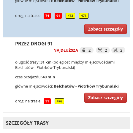
główne miejscowości:
Bełchatów
-
Piotrków Trybunalski
drogi na trasie:
74
91
473
476
Zobacz szczegóły
PRZEZ DROGI 91
NAJDŁUŻSZA
2
2
2
długość trasy:
31 km
(odległość między miejscowościami
Bełchatów - Piotrków Trybunalski)
czas przejazdu:
40 min
główne miejscowości:
Bełchatów
-
Piotrków Trybunalski
Zobacz szczegóły
drogi na trasie:
91
476
SZCZEGÓŁY TRASY