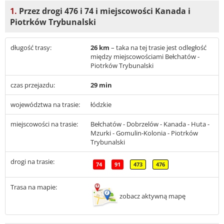
1.
Przez drogi 476 i 74 i miejscowości Kanada i
Piotrków Trybunalski
długość trasy:
26 km
– taka na tej trasie jest odległość
między miejscowościami Bełchatów -
Piotrków Trybunalski
czas przejazdu:
29 min
województwa na trasie:
łódzkie
miejscowości na trasie:
Bełchatów - Dobrzelów - Kanada - Huta -
Mzurki - Gomulin-Kolonia - Piotrków
Trybunalski
drogi na trasie:
74
91
473
476
Trasa na mapie:
zobacz aktywną mapę