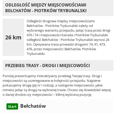
ODLEGŁOŚĆ MIĘDZY MIEJSCOWOŚCIAMI
BEŁCHATÓW - PIOTRKÓW TRYBUNALSKI
Odległość drogowa między miejscowościami
Bełchatów - Piotrków Trybunalski zależy od
wybranego wariantu przejazdu. Jadąc trasą przez drogi
476 i 74 i miejscowości Kanada i Piotrków Trybunalski
26 km
odległość Bełchatów - Piotrków Trybunalski wynosi 26
km. Opisywana trasa prowadzi drogami: 74, 91, 473,
476, przez miejscowości: Bełchatów, Piotrków
Trybunalski.
PRZEBIEG TRASY - DROGI I MIEJSCOWOŚCI
Poniżej prezentujemy interaktywny przebieg Twojej trasy. Drogi i
miejscowości są uszeregowane w kolejności przejazdu. Najpierw
pokazujemy drogę (jej nr i rodzaj), a następnie miejscowości, jakie
miniesz jadąc tą drogą na wybranej trasie. Chcesz się dowiedzieć więcej
o danej drodze czy miejscowości – kliknij wybraną pozycję.
Bełchatów
Start