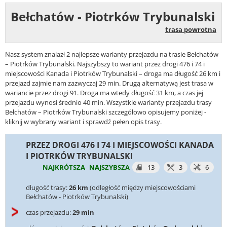
Bełchatów - Piotrków Trybunalski
trasa powrotna
Nasz system znalazł 2 najlepsze warianty przejazdu na trasie Bełchatów
– Piotrków Trybunalski. Najszybszy to wariant przez drogi 476 i 74 i
miejscowości Kanada i Piotrków Trybunalski – droga ma długość 26 km i
przejazd zajmie nam zazwyczaj 29 min. Drugą alternatywą jest trasa w
wariancie przez drogi 91. Droga ma wtedy długość 31 km, a czas jej
przejazdu wynosi średnio 40 min. Wszystkie warianty przejazdu trasy
Bełchatów – Piotrków Trybunalski szczegółowo opisujemy poniżej -
kliknij w wybrany wariant i sprawdź pełen opis trasy.
PRZEZ DROGI 476 I 74 I MIEJSCOWOŚCI KANADA
I PIOTRKÓW TRYBUNALSKI
NAJKRÓTSZA
NAJSZYBSZA
13
3
6
długość trasy:
26 km
(odległość między miejscowościami
Bełchatów - Piotrków Trybunalski)
czas przejazdu:
29 min