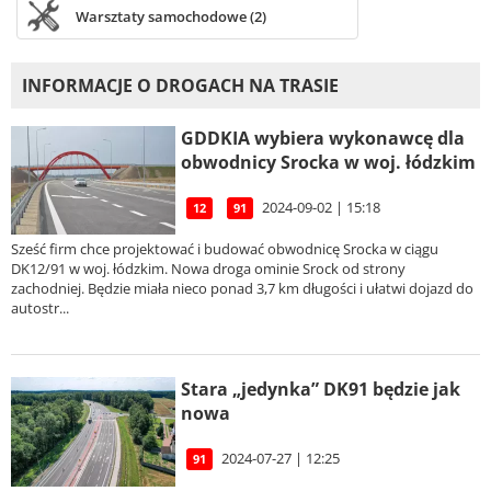
Warsztaty samochodowe (2)
INFORMACJE O DROGACH NA TRASIE
GDDKIA wybiera wykonawcę dla
obwodnicy Srocka w woj. łódzkim
2024-09-02 | 15:18
12
91
Sześć firm chce projektować i budować obwodnicę Srocka w ciągu
DK12/91 w woj. łódzkim. Nowa droga ominie Srock od strony
zachodniej. Będzie miała nieco ponad 3,7 km długości i ułatwi dojazd do
autostr...
Stara „jedynka” DK91 będzie jak
nowa
2024-07-27 | 12:25
91