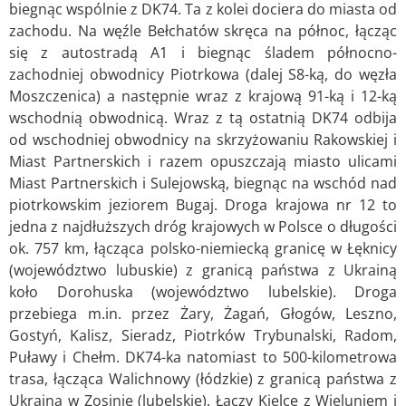
biegnąc wspólnie z DK74. Ta z kolei dociera do miasta od
zachodu. Na węźle Bełchatów skręca na północ, łącząc
się z autostradą A1 i biegnąc śladem północno-
zachodniej obwodnicy Piotrkowa (dalej S8-ką, do węzła
Moszczenica) a następnie wraz z krajową 91-ką i 12-ką
wschodnią obwodnicą. Wraz z tą ostatnią DK74 odbija
od wschodniej obwodnicy na skrzyżowaniu Rakowskiej i
Miast Partnerskich i razem opuszczają miasto ulicami
Miast Partnerskich i Sulejowską, biegnąc na wschód nad
piotrkowskim jeziorem Bugaj. Droga krajowa nr 12 to
jedna z najdłuższych dróg krajowych w Polsce o długości
ok. 757 km, łącząca polsko-niemiecką granicę w Łęknicy
(województwo lubuskie) z granicą państwa z Ukrainą
koło Dorohuska (województwo lubelskie). Droga
przebiega m.in. przez Żary, Żagań, Głogów, Leszno,
Gostyń, Kalisz, Sieradz, Piotrków Trybunalski, Radom,
Puławy i Chełm. DK74-ka natomiast to 500-kilometrowa
trasa, łącząca Walichnowy (łódzkie) z granicą państwa z
Ukrainą w Zosinie (lubelskie). Łączy Kielce z Wieluniem i