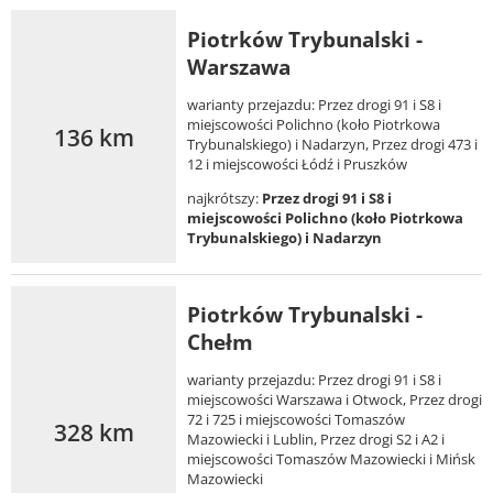
Piotrków Trybunalski -
Warszawa
warianty przejazdu: Przez drogi 91 i S8 i
miejscowości Polichno (koło Piotrkowa
136 km
Trybunalskiego) i Nadarzyn, Przez drogi 473 i
12 i miejscowości Łódź i Pruszków
najkrótszy:
Przez drogi 91 i S8 i
miejscowości Polichno (koło Piotrkowa
Trybunalskiego) i Nadarzyn
Piotrków Trybunalski -
Chełm
warianty przejazdu: Przez drogi 91 i S8 i
miejscowości Warszawa i Otwock, Przez drogi
72 i 725 i miejscowości Tomaszów
328 km
Mazowiecki i Lublin, Przez drogi S2 i A2 i
miejscowości Tomaszów Mazowiecki i Mińsk
Mazowiecki