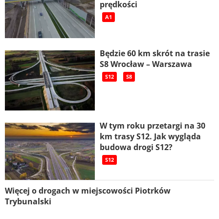
prędkości
A1
Będzie 60 km skrót na trasie
S8 Wrocław – Warszawa
S12
S8
W tym roku przetargi na 30
km trasy S12. Jak wygląda
budowa drogi S12?
S12
Więcej o drogach w miejscowości Piotrków
Trybunalski