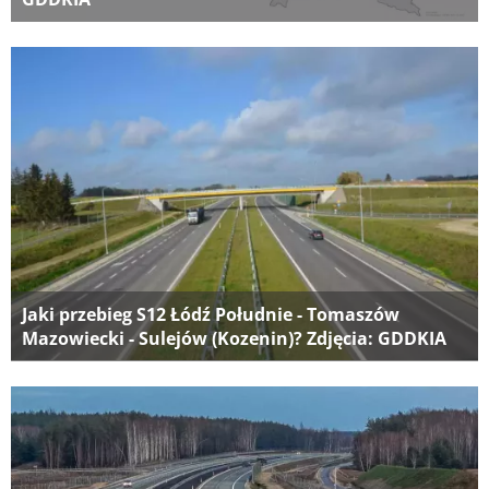
Jaki przebieg S12 Łódź Południe - Tomaszów
Mazowiecki - Sulejów (Kozenin)? Zdjęcia: GDDKIA