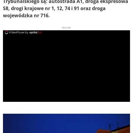
Trybunalskiego są: autostrada A1, droga ekspresowa
S8, drogi krajowe nr 1, 12, 74 i 91 oraz droga
wojewódzka nr 716.
REKLAMA
ad