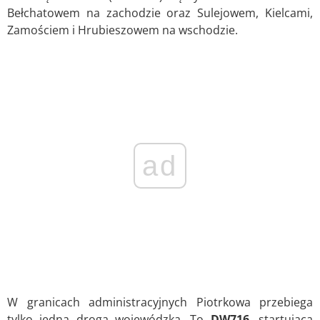
Bełchatowem na zachodzie oraz Sulejowem, Kielcami,
Zamościem i Hrubieszowem na wschodzie.
ad
W granicach administracyjnych Piotrkowa przebiega
tylko jedna droga wojewódzka. To
DW716
, startująca