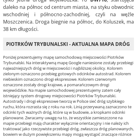
daleko na północ od centrum miasta, na styku obwodnic
wschodniej i północno-zachodniej, czyli na węźle
Moszczenica. Droga biegnie na północ, do Koluszek, ma
38 km długości.
PIOTRKÓW TRYBUNALSKI - AKTUALNA MAPA DRÓG
Poniżej prezentujemy mapę samochodową miejscowości Piotrków
Trybunalski. Na interaktywną mapę Google naniesione zostały przebiegi
najważniejszych dróg w miejscowości i najbliższej okolicy. Kolorem
zielonym oznaczono przebieg gotowych odcinków autostrad. Kolorem
niebieskim oznaczono drogi ekspresowe. Kolorem czerwonym
oznaczone zostały drogi krajowe, a pomarańczowym drogi
wojewódzkie. Na mapie samochodowej prezentujemy zatem cały
istniejący system drogowy miejscowości Piotrków Trybunalski.
Autostrady i drogi ekspresowe tworzą w Polsce sieć dróg szybkiego
ruchu, która rozrasta się z roku na rok. Linią przerywaną zaznaczono te
odcinki tych ważnych dróg, które są w budowie, a kropkami odcinki
planowane. Zwracamy uwagę na to, że wszystkie zamieszczone na
mapie przebiegi mają charakter wyłącznie orientacyjny i nie należy ich
traktować jako rzeczywiste przebiegi dróg, zwłaszcza dróg planowanych,
bowiem w dużym powiększeniu mapy mogą wystąpić znaczące różnice