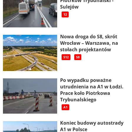
Piotrków Trybunalski -
Sulejów
12
Nowa droga do S8, skrót
Wrocław – Warszawa, na
stołach projektantów
S12
S8
Po wypadku poważne
utrudnienia na A1 w Łodzi.
Prace koło Piotrkowa
Trybunalskiego
A1
Koniec budowy autostrady
A1 w Polsce