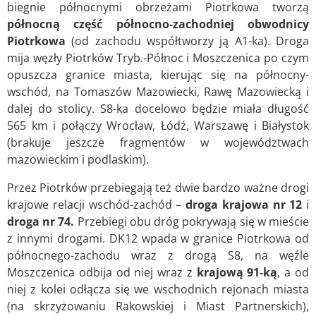
biegnie północnymi obrzeżami Piotrkowa tworzą
północną część północno-zachodniej obwodnicy
Piotrkowa
(od zachodu współtworzy ją A1-ka). Droga
mija węzły Piotrków Tryb.-Północ i Moszczenica po czym
opuszcza granice miasta, kierując się na północny-
wschód, na Tomaszów Mazowiecki, Rawę Mazowiecką i
dalej do stolicy. S8-ka docelowo będzie miała długość
565 km i połączy Wrocław, Łódź, Warszawę i Białystok
(brakuje jeszcze fragmentów w województwach
mazowieckim i podlaskim).
Przez Piotrków przebiegają też dwie bardzo ważne drogi
krajowe relacji wschód-zachód –
droga krajowa nr 12
i
droga nr 74.
Przebiegi obu dróg pokrywają się w mieście
z innymi drogami. DK12 wpada w granice Piotrkowa od
północnego-zachodu wraz z drogą S8, na węźle
Moszczenica odbija od niej wraz z
krajową 91-ką
, a od
niej z kolei odłącza się we wschodnich rejonach miasta
(na skrzyżowaniu Rakowskiej i Miast Partnerskich),