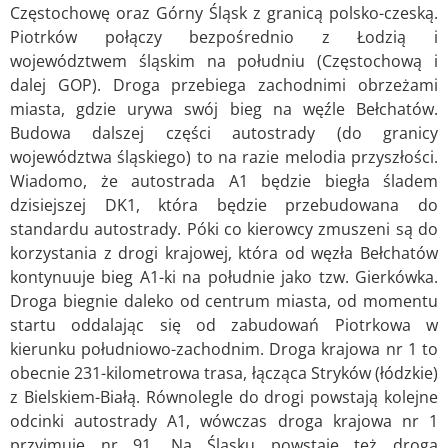
Częstochowę oraz Górny Śląsk z granicą polsko-czeską.
Piotrków połączy bezpośrednio z Łodzią i
województwem śląskim na południu (Częstochową i
dalej GOP). Droga przebiega zachodnimi obrzeżami
miasta, gdzie urywa swój bieg na węźle Bełchatów.
Budowa dalszej części autostrady (do granicy
województwa śląskiego) to na razie melodia przyszłości.
Wiadomo, że autostrada A1 będzie biegła śladem
dzisiejszej DK1, która będzie przebudowana do
standardu autostrady. Póki co kierowcy zmuszeni są do
korzystania z drogi krajowej, która od węzła Bełchatów
kontynuuje bieg A1-ki na południe jako tzw. Gierkówka.
Droga biegnie daleko od centrum miasta, od momentu
startu oddalając się od zabudowań Piotrkowa w
kierunku południowo-zachodnim. Droga krajowa nr 1 to
obecnie 231-kilometrowa trasa, łącząca Stryków (łódzkie)
z Bielskiem-Białą. Równolegle do drogi powstają kolejne
odcinki autostrady A1, wówczas droga krajowa nr 1
przyjmuje nr 91. Na Śląsku powstaje też droga