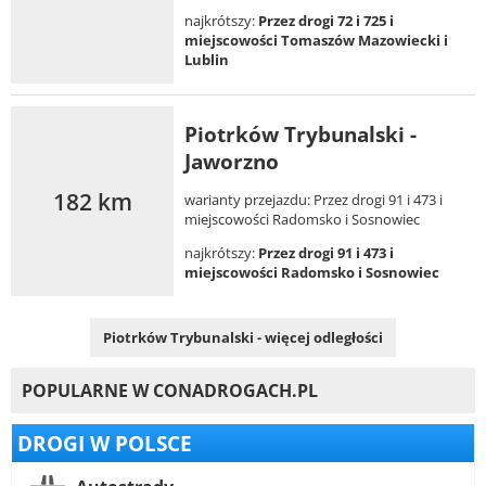
najkrótszy:
Przez drogi 72 i 725 i
miejscowości Tomaszów Mazowiecki i
Lublin
Piotrków Trybunalski -
Jaworzno
182 km
warianty przejazdu: Przez drogi 91 i 473 i
miejscowości Radomsko i Sosnowiec
najkrótszy:
Przez drogi 91 i 473 i
miejscowości Radomsko i Sosnowiec
Piotrków Trybunalski - więcej odległości
POPULARNE W CONADROGACH.PL
DROGI W POLSCE