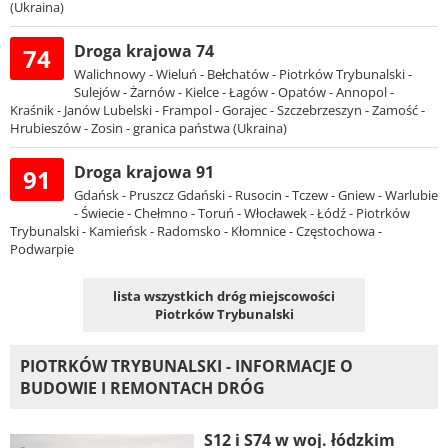
(Ukraina)
Droga krajowa 74
74
Walichnowy - Wieluń - Bełchatów - Piotrków Trybunalski -
Sulejów - Żarnów - Kielce - Łagów - Opatów - Annopol -
Kraśnik - Janów Lubelski - Frampol - Gorajec - Szczebrzeszyn - Zamość -
Hrubieszów - Zosin - granica państwa (Ukraina)
Droga krajowa 91
91
Gdańsk - Pruszcz Gdański - Rusocin - Tczew - Gniew - Warlubie
- Świecie - Chełmno - Toruń - Włocławek - Łódź - Piotrków
Trybunalski - Kamieńsk - Radomsko - Kłomnice - Częstochowa -
Podwarpie
lista wszystkich dróg miejscowości
Piotrków Trybunalski
PIOTRKÓW TRYBUNALSKI - INFORMACJE O
BUDOWIE I REMONTACH DRÓG
S12 i S74 w woj. łódzkim