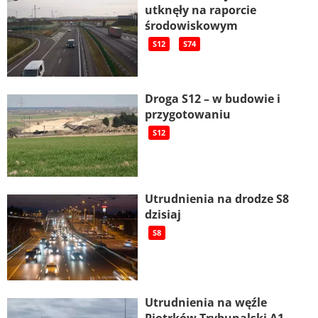
utknęły na raporcie
środowiskowym
S12
S74
Droga S12 – w budowie i
przygotowaniu
S12
Utrudnienia na drodze S8
dzisiaj
S8
Utrudnienia na węźle