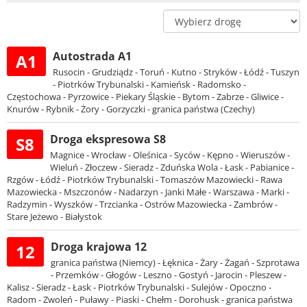
Autostrada A1
A1
Rusocin - Grudziądz - Toruń - Kutno - Stryków - Łódź - Tuszyn
- Piotrków Trybunalski - Kamieńsk - Radomsko -
Częstochowa - Pyrzowice - Piekary Śląskie - Bytom - Zabrze - Gliwice -
Knurów - Rybnik - Żory - Gorzyczki - granica państwa (Czechy)
Droga ekspresowa S8
S8
Magnice - Wrocław - Oleśnica - Syców - Kępno - Wieruszów -
Wieluń - Złoczew - Sieradz - Zduńska Wola - Łask - Pabianice -
Rzgów - Łódź - Piotrków Trybunalski - Tomaszów Mazowiecki - Rawa
Mazowiecka - Mszczonów - Nadarzyn - Janki Małe - Warszawa - Marki -
Radzymin - Wyszków - Trzcianka - Ostrów Mazowiecka - Zambrów -
Stare Jeżewo - Białystok
Droga krajowa 12
12
granica państwa (Niemcy) - Łęknica - Żary - Żagań - Szprotawa
- Przemków - Głogów - Leszno - Gostyń - Jarocin - Pleszew -
Kalisz - Sieradz - Łask - Piotrków Trybunalski - Sulejów - Opoczno -
Radom - Zwoleń - Puławy - Piaski - Chełm - Dorohusk - granica państwa