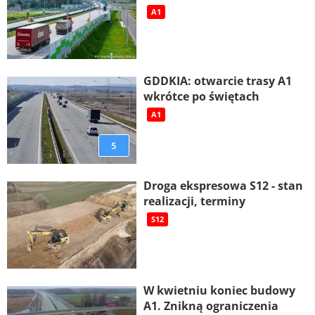
A1
GDDKIA: otwarcie trasy A1
wkrótce po świętach
A1
5
Droga ekspresowa S12 - stan
realizacji, terminy
S12
W kwietniu koniec budowy
A1. Znikną ograniczenia