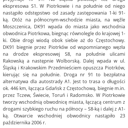
ekspresowa S1. W Piotrkowie i na południe od niego
nastąpiło odstępstwo od zasady zastępowania 1-ki 91-
ką. Otóż na północnym-wschodzie miasta, na węźle
Moszczenica, DK91 wpada do miasta jako wschodnia
obwodnica Piotrkowa, biegnąc równolegle do krajowej 1-
ki. Obie drogi wiodą obok siebie aż do Częstochowy.
DK91 biegnie przez Piotrków od wspomnianego węzła
na drodze ekspresowej S8, na południe ulicami
Rakowską a następnie Wolborską. Dalej wpada w ul.
Śląską i Krakowskim Przedmieściem opuszcza Piotrków,
kierując się na południe. Droga nr 91 to bezpłatna
alternatywa dla autostrady A1. Jest to trasa o długości
ok. 446 km, łącząca Gdańsk z Częstochową, biegnie m.in.
przez Tczew, Świecie, Toruń i Radomsko. W Piotrkowie
tworzy wschodnią obwodnicę miasta, łączącą centrum z
drogami szybkiego ruchu na północy – S8-ką i dalej z A1-
ką. Otwarcie wschodniej obwodnicy nastąpiło 23
października 2006 r.