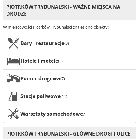
PIOTRKÓW TRYBUNALSKI - WAŻNE MIEJSCA NA
DRODZE
W miejscowości Piotrków Trybunalski znaleziono obiekty:
Bary i restauracje
(3)
Hotele i motele
(6)
Pomoc drogowa
(7)
Stacje paliwowe
(11)
Warsztaty samochodowe
(9)
PIOTRKÓW TRYBUNALSKI - GŁÓWNE DROGI I ULICE