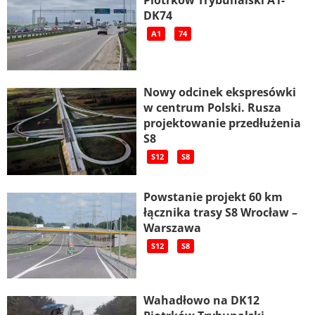
Piotrków Trybunalski A1-
DK74
A1
74
Nowy odcinek ekspresówki
w centrum Polski. Rusza
projektowanie przedłużenia
S8
S12
S8
Powstanie projekt 60 km
łącznika trasy S8 Wrocław –
Warszawa
S12
S8
Wahadłowo na DK12