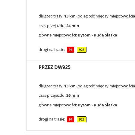
długość trasy:
13 km
(odległość między miejscowościa
czas przejazdu:
24 min
główne miejscowości:
Bytom
-
Ruda Śląska
drogi na trasie:
94
925
PRZEZ DW925
długość trasy:
13 km
(odległość między miejscowościa
czas przejazdu:
26 min
główne miejscowości:
Bytom
-
Ruda Śląska
drogi na trasie:
94
925