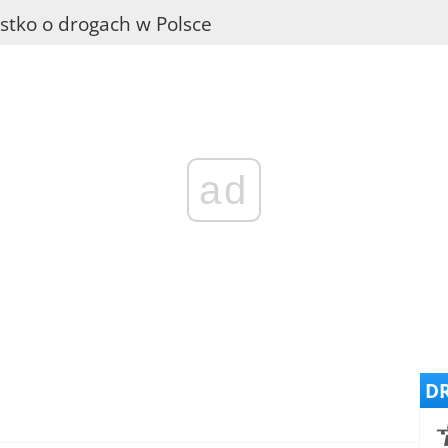
stko o drogach w Polsce
ad
DR