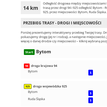
Odległość drogowa między miejscowościami B
14 km
trasą przez drogi 94 i 925 odległość Bytom -
925, przez miejscowości: Bytom, Ruda Śląska.
PRZEBIEG TRASY - DROGI I MIEJSCOWOŚCI
Poniżej prezentujemy interaktywny przebieg Twojej trasy. Dr
pokazujemy drogę (jej nr i rodzaj), a następnie miejscowości, 
więcej o danej drodze czy miejscowości – kliknij wybraną pozy
Bytom
Start
droga krajowa 94
94
Bytom
S
droga wojewódzka 925
925
Bytom
S
Ruda Śląska
S