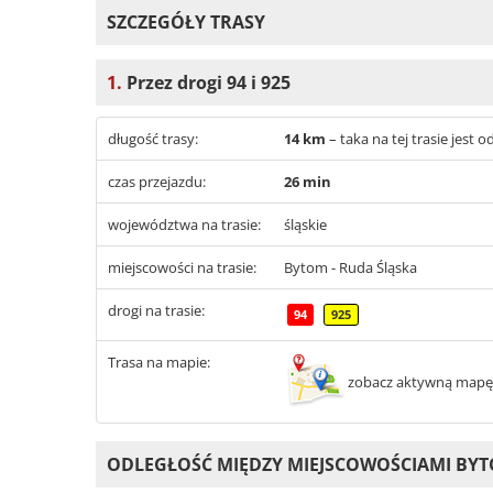
SZCZEGÓŁY TRASY
1.
Przez drogi 94 i 925
długość trasy:
14 km
– taka na tej trasie jest
czas przejazdu:
26 min
województwa na trasie:
śląskie
miejscowości na trasie:
Bytom - Ruda Śląska
drogi na trasie:
94
925
Trasa na mapie:
zobacz aktywną mapę
ODLEGŁOŚĆ MIĘDZY MIEJSCOWOŚCIAMI BYT