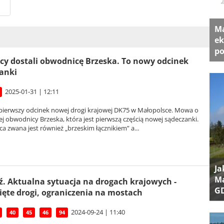
Ma
ek
po
cy dostali obwodnicę Brzeska. To nowy odcinek
anki
2025-01-31 | 12:11
pierwszy odcinek nowej drogi krajowej DK75 w Małopolsce. Mowa o
j obwodnicy Brzeska, która jest pierwszą częścią nowej sądeczanki.
 zwana jest również „brzeskim łącznikiem” a...
Ja
Ma
. Aktualna sytuacja na drogach krajowych -
G
ęte drogi, ograniczenia na mostach
2024-09-24 | 11:40
40
45
46
94