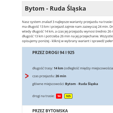
Bytom - Ruda Śląska
Nasz system znalazł 3 najlepsze warianty przejazdu na trasi
ma długość 13 km i przejazd zajmie nam zazwyczaj 24 min. Dru
wtedy długość 14 km, a czas jej przejazdu wynosi średnio 26 
długość 13 km i potrzeba 26 min na jej przejechanie. Wszyst
opisujemy poniżej - kliknij w wybrany wariant i sprawdź pełen
PRZEZ DROGI 94 I 925
długość trasy:
14 km
(odległość między miejscowościa
czas przejazdu:
26 min
główne miejscowości:
Bytom
-
Ruda Śląska
drogi na trasie:
94
925
PRZEZ BYTOMSKA