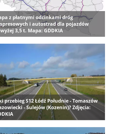
pa z płatnymi odcinkami dróg
spresowych i autostrad dla pojazdów
wyżej 3,5 t. Mapa: GDDKIA
ki przebieg S12 Łódź Południe - Tomaszów
zowiecki - Sulejów (Kozenin)? Zdjęcia:
DDKIA