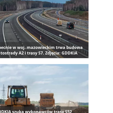
ecnie w woj. mazowieckim trwa budowa
tostrady A2 i trasy S7. Zdjęcia: GDDKIA
DKIA szuka wykonawców trasy S52