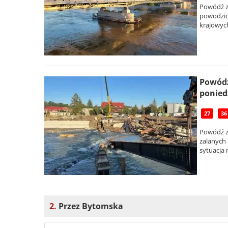
Powódź zn
powodzio
krajowyc
Powódź
ponied
27
36
Powódź zn
zalanych 
sytuacja 
2.
Przez Bytomska