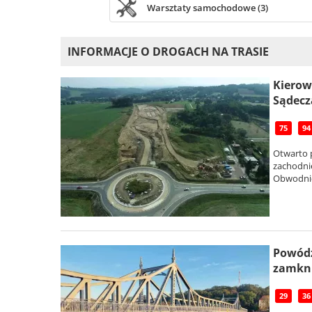
Warsztaty samochodowe (3)
INFORMACJE O DROGACH NA TRASIE
Kierow
Sądecz
75
94
Otwarto 
zachodnie
Obwodnica
Powódź
zamkni
29
36