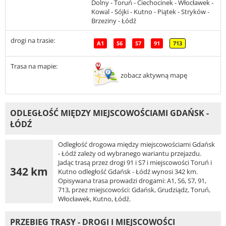
Dolny - Toruń - Ciechocinek - Włocławek -
Kowal - Sójki - Kutno - Piątek - Stryków -
Brzeziny - Łódź
drogi na trasie:
A1
S6
S7
91
713
Trasa na mapie:
zobacz aktywną mapę
ODLEGŁOŚĆ MIĘDZY MIEJSCOWOŚCIAMI GDAŃSK -
ŁÓDŹ
Odległość drogowa między miejscowościami Gdańsk
- Łódź zależy od wybranego wariantu przejazdu.
Jadąc trasą przez drogi 91 i S7 i miejscowości Toruń i
342 km
Kutno odległość Gdańsk - Łódź wynosi 342 km.
Opisywana trasa prowadzi drogami: A1, S6, S7, 91,
713, przez miejscowości: Gdańsk, Grudziądz, Toruń,
Włocławek, Kutno, Łódź.
PRZEBIEG TRASY - DROGI I MIEJSCOWOŚCI