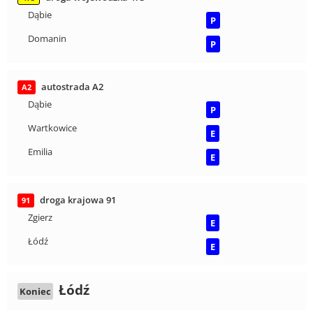
Dąbie
P
Domanin
P
autostrada A2
A2
Dąbie
P
Wartkowice
E
Emilia
E
droga krajowa 91
91
Zgierz
E
Łódź
E
Łódź
Koniec