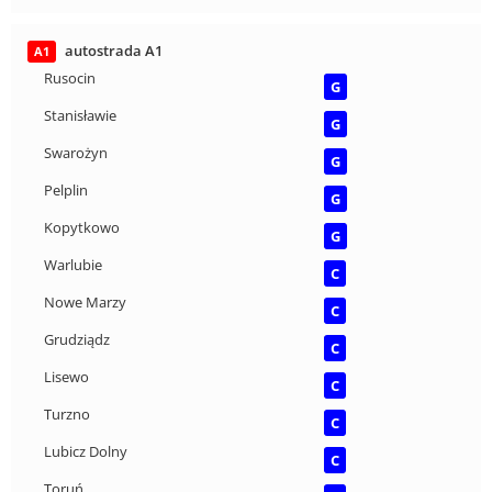
autostrada A1
A1
Rusocin
G
Stanisławie
G
Swarożyn
G
Pelplin
G
Kopytkowo
G
Warlubie
C
Nowe Marzy
C
Grudziądz
C
Lisewo
C
Turzno
C
Lubicz Dolny
C
Toruń