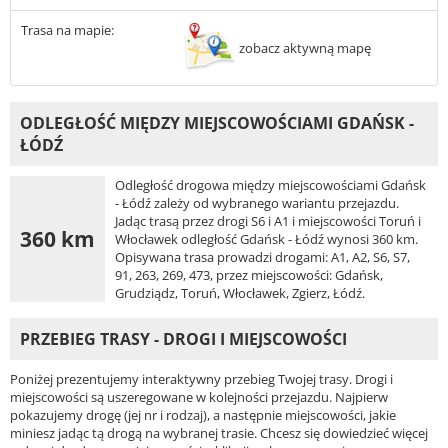
Trasa na mapie:
zobacz aktywną mapę
ODLEGŁOŚĆ MIĘDZY MIEJSCOWOŚCIAMI GDAŃSK -
ŁÓDŹ
Odległość drogowa między miejscowościami Gdańsk
- Łódź zależy od wybranego wariantu przejazdu.
Jadąc trasą przez drogi S6 i A1 i miejscowości Toruń i
360 km
Włocławek odległość Gdańsk - Łódź wynosi 360 km.
Opisywana trasa prowadzi drogami: A1, A2, S6, S7,
91, 263, 269, 473, przez miejscowości: Gdańsk,
Grudziądz, Toruń, Włocławek, Zgierz, Łódź.
PRZEBIEG TRASY - DROGI I MIEJSCOWOŚCI
Poniżej prezentujemy interaktywny przebieg Twojej trasy. Drogi i
miejscowości są uszeregowane w kolejności przejazdu. Najpierw
pokazujemy drogę (jej nr i rodzaj), a następnie miejscowości, jakie
miniesz jadąc tą drogą na wybranej trasie. Chcesz się dowiedzieć więcej