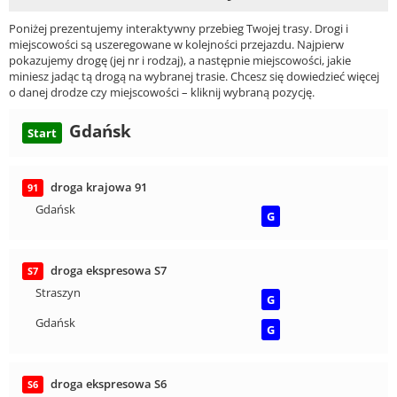
Poniżej prezentujemy interaktywny przebieg Twojej trasy. Drogi i
miejscowości są uszeregowane w kolejności przejazdu. Najpierw
pokazujemy drogę (jej nr i rodzaj), a następnie miejscowości, jakie
miniesz jadąc tą drogą na wybranej trasie. Chcesz się dowiedzieć więcej
o danej drodze czy miejscowości – kliknij wybraną pozycję.
Gdańsk
Start
droga krajowa 91
91
Gdańsk
G
droga ekspresowa S7
S7
Straszyn
G
Gdańsk
G
droga ekspresowa S6
S6