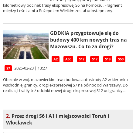
kilometrowy odcinek trasy ekspresowej S6 na Pomorzu. Fragment
między Leśnicami a Bożepolem Wielkim został udostępniony.
GDDKIA przygotowuje się do
budowy 400 km nowych tras na
Mazowszu. Co to za drogi?
A2
A50
S12
S17
S19
S50
2025-02-23 | 13:27
S7
Obecnie w woj. mazowieckim trwa budowa autostrady A2 w kierunku
wschodniej granicy, drogi ekspresowej S7 na północ od Warszawy. Do
realizacji trafiły też odcinki nowej drogi ekspresowej S12 od granicy...
2.
Przez drogi S6 i A1 i miejscowości Toruń i
Włocławek