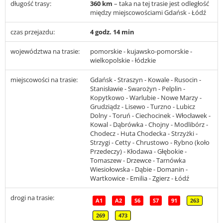
długość trasy:
360 km
– taka na tej trasie jest odległość
między miejscowościami Gdańsk - Łódź
czas przejazdu:
4 godz. 14 min
województwa na trasie:
pomorskie - kujawsko-pomorskie -
wielkopolskie - łódzkie
miejscowości na trasie:
Gdańsk - Straszyn - Kowale - Rusocin -
Stanisławie - Swarożyn - Pelplin -
Kopytkowo - Warlubie - Nowe Marzy -
Grudziądz - Lisewo - Turzno - Lubicz
Dolny - Toruń - Ciechocinek - Włocławek -
Kowal - Dąbrówka - Chojny - Modlibórz -
Chodecz - Huta Chodecka - Strzyżki -
Strzygi - Cetty - Chrustowo - Rybno (koło
Przedeczy) - Kłodawa - Głębokie -
Tomaszew - Drzewce - Tarnówka
Wiesiołowska - Dąbie - Domanin -
Wartkowice - Emilia - Zgierz - Łódź
drogi na trasie:
A1
A2
S6
S7
91
263
269
473