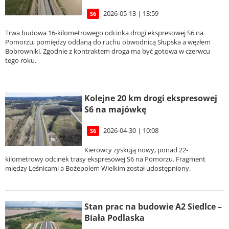
2026-05-13 | 13:59
S6
Trwa budowa 16-kilometrowego odcinka drogi ekspresowej S6 na
Pomorzu, pomiędzy oddaną do ruchu obwodnicą Słupska a węzłem
Bobrowniki. Zgodnie z kontraktem droga ma być gotowa w czerwcu
tego roku.
Kolejne 20 km drogi ekspresowej
S6 na majówkę
2026-04-30 | 10:08
S6
Kierowcy zyskują nowy, ponad 22-
kilometrowy odcinek trasy ekspresowej S6 na Pomorzu. Fragment
między Leśnicami a Bożepolem Wielkim został udostępniony.
Stan prac na budowie A2 Siedlce –
Biała Podlaska