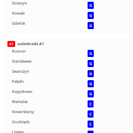
Straszyn
G
Kowale
G
Gdańsk
G
autostrada A1
A1
Rusocin
G
Stanisławie
G
Swarożyn
G
Pelplin
G
Kopytkowo
G
Warlubie
C
Nowe Marzy
C
Grudziądz
C
Lisewo