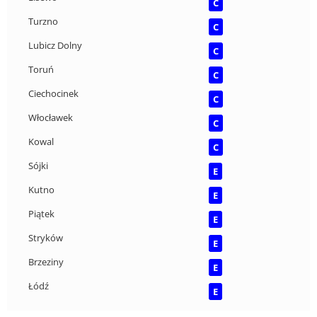
C
Turzno
C
Lubicz Dolny
C
Toruń
C
Ciechocinek
C
Włocławek
C
Kowal
C
Sójki
E
Kutno
E
Piątek
E
Stryków
E
Brzeziny
E
Łódź
E