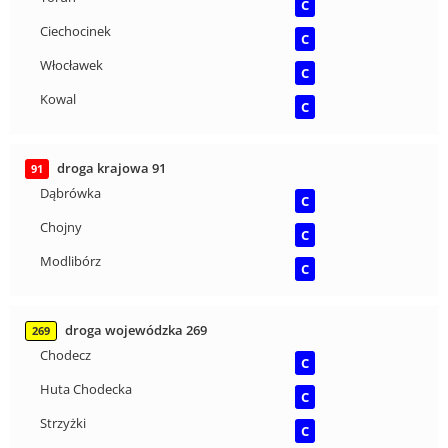
C
Ciechocinek
C
Włocławek
C
Kowal
C
droga krajowa 91
91
Dąbrówka
C
Chojny
C
Modlibórz
C
droga wojewódzka 269
269
Chodecz
C
Huta Chodecka
C
Strzyżki
C