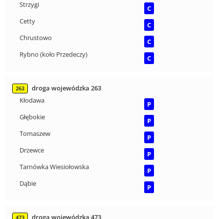
Strzygi
C
Cetty
C
Chrustowo
C
Rybno (koło Przedeczy)
C
droga wojewódzka 263
263
Kłodawa
P
Głębokie
P
Tomaszew
P
Drzewce
P
Tarnówka Wiesiołowska
P
Dąbie
P
droga wojewódzka 473
473