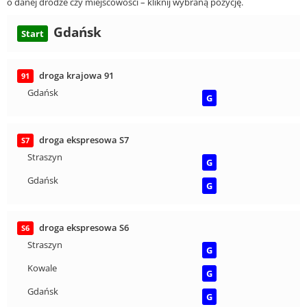
o danej drodze czy miejscowości – kliknij wybraną pozycję.
Gdańsk
Start
droga krajowa 91
91
Gdańsk
G
droga ekspresowa S7
S7
Straszyn
G
Gdańsk
G
droga ekspresowa S6
S6
Straszyn
G
Kowale
G
Gdańsk
G