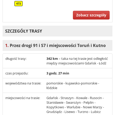
473
Zobacz szczegóły
SZCZEGÓŁY TRASY
1.
Przez drogi 91 i S7 i miejscowości Toruń i Kutno
długość trasy:
342 km
– taka na tej trasie jest odległość
między miejscowościami Gdańsk - Łódź
czas przejazdu:
3 godz. 27 min
województwa na trasie:
pomorskie - kujawsko-pomorskie -
łódzkie
miejscowości na trasie:
Gdańsk - Straszyn - Kowale - Rusocin -
Stanisławie - Swarożyn - Pelplin -
Kopytkowo - Warlubie - Nowe Marzy -
Grudziądz - Lisewo - Turzno - Lubicz