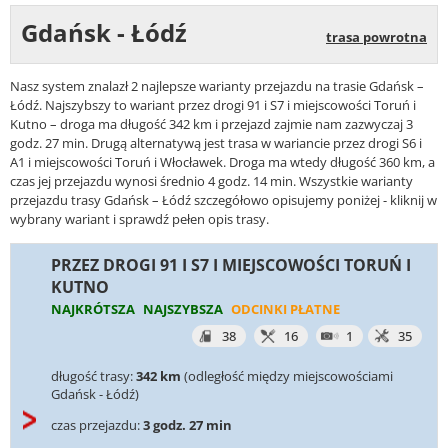
Gdańsk - Łódź
trasa powrotna
Nasz system znalazł 2 najlepsze warianty przejazdu na trasie Gdańsk –
Łódź. Najszybszy to wariant przez drogi 91 i S7 i miejscowości Toruń i
Kutno – droga ma długość 342 km i przejazd zajmie nam zazwyczaj 3
godz. 27 min. Drugą alternatywą jest trasa w wariancie przez drogi S6 i
A1 i miejscowości Toruń i Włocławek. Droga ma wtedy długość 360 km, a
czas jej przejazdu wynosi średnio 4 godz. 14 min. Wszystkie warianty
przejazdu trasy Gdańsk – Łódź szczegółowo opisujemy poniżej - kliknij w
wybrany wariant i sprawdź pełen opis trasy.
PRZEZ DROGI 91 I S7 I MIEJSCOWOŚCI TORUŃ I
KUTNO
NAJKRÓTSZA
NAJSZYBSZA
ODCINKI PŁATNE
38
16
1
35
długość trasy:
342 km
(odległość między miejscowościami
Gdańsk - Łódź)
czas przejazdu:
3 godz. 27 min