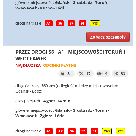
główne miejscowości:
Gdańsk
-
Grudziądz
-
Toruń
-
Włocławek
-
Kutno
-
Łódź
drogi na trasie:
A1
S6
S7
91
713
Zobacz szczegóły
PRZEZ DROGI S6 I A1 I MIEJSCOWOŚCI TORUŃ I
WŁOCŁAWEK
NAJDŁUŻSZA
ODCINKI PŁATNE
34
17
4
33
długość trasy:
360 km
(odległość między miejscowościami
Gdańsk - Łódź)
czas przejazdu:
4 godz. 14 min
główne miejscowości:
Gdańsk
-
Grudziądz
-
Toruń
-
Włocławek
-
Zgierz
-
Łódź
drogi na trasie:
A1
A2
S6
S7
91
263
269