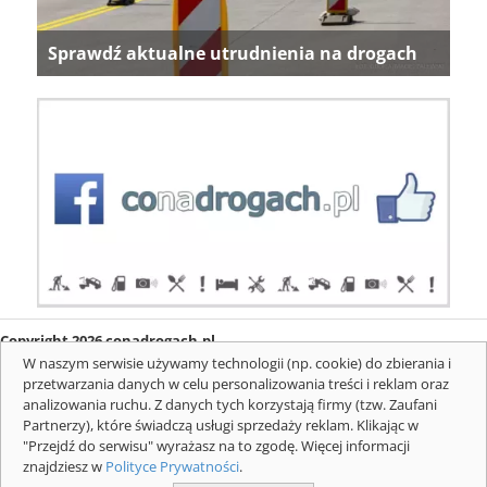
Sprawdź aktualne utrudnienia na drogach
Copyright 2026 conadrogach.pl
O firmie
Redakcja
Regulamin
Informacje o cookies
W naszym serwisie używamy technologii (np. cookie) do zbierania i
Mapa serwisu
Komunikaty
przetwarzania danych w celu personalizowania treści i reklam oraz
analizowania ruchu. Z danych tych korzystają firmy (tzw. Zaufani
Partnerzy), które świadczą usługi sprzedaży reklam. Klikając w
"Przejdź do serwisu" wyrażasz na to zgodę. Więcej informacji
znajdziesz w
Polityce Prywatności
.