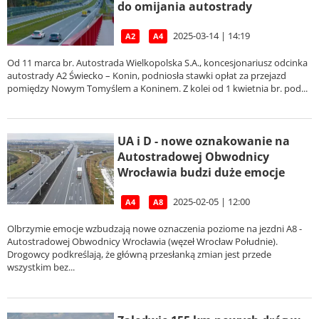
do omijania autostrady
2025-03-14 | 14:19
A2
A4
Od 11 marca br. Autostrada Wielkopolska S.A., koncesjonariusz odcinka
autostrady A2 Świecko – Konin, podniosła stawki opłat za przejazd
pomiędzy Nowym Tomyślem a Koninem. Z kolei od 1 kwietnia br. pod...
UA i D - nowe oznakowanie na
Autostradowej Obwodnicy
Wrocławia budzi duże emocje
2025-02-05 | 12:00
A4
A8
Olbrzymie emocje wzbudzają nowe oznaczenia poziome na jezdni A8 -
Autostradowej Obwodnicy Wrocławia (węzeł Wrocław Południe).
Drogowcy podkreślają, że główną przesłanką zmian jest przede
wszystkim bez...