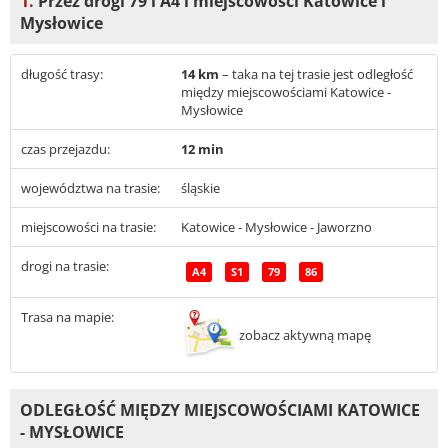
1.
Przez drogi 79 i A4 i miejscowości Katowice i
Mysłowice
długość trasy:
14 km
– taka na tej trasie jest odległość
między miejscowościami Katowice -
Mysłowice
czas przejazdu:
12 min
województwa na trasie:
śląskie
miejscowości na trasie:
Katowice - Mysłowice - Jaworzno
drogi na trasie:
A4
S1
79
86
Trasa na mapie:
zobacz aktywną mapę
ODLEGŁOŚĆ MIĘDZY MIEJSCOWOŚCIAMI KATOWICE
- MYSŁOWICE