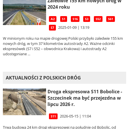
Zaledwie 155 km nowych dróg w
2024 roku
A2
S1
S16
S3
S52
S61
2025-01-09 | 13:19
S7
W minionym roku na mapie drogowej Polski przybyło zaledwie 155 km
nowych dróg, w tym 37 kilometrów autostrady A2. Ważne odcinki
ekspresówek (S7 i S52 – obwodnica Krakowa) i autostrady A2
udostępniane ...
AKTUALNOŚCI Z POLSKICH DRÓG
Droga ekspresowa S11 Bobolice -
Szczecinek ma być przejezdna w
lipcu 2026 r.
2026-05-15 | 11:04
S11
Trwa budowa 24 km drogi ekspresowej na południe od Bobolic, od