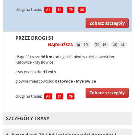
drogi na trasie:
A4
S1
79
86
Zobacz szczegóły
PRZEZ DROGI S1
NAJDŁUŻSZA
19
16
14
długość trasy:
16 km
(odległość między miejscowościami
Katowice - Mysłowice)
czas przejazdu:
17 min
główne miejscowości:
Katowice
-
Mysłowice
Zobacz szczegóły
drogi na trasie:
A4
S1
79
SZCZEGÓŁY TRASY