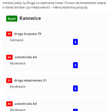
miniesz jadąc tą drogą na wybranej trasie. Chcesz się dowiedzieć więcej
o danej drodze czy miejscowości – kliknij wybraną pozycję.
Katowice
Start
droga krajowa 79
79
Katowice
S
autostrada A4
A4
Mysłowice
S
droga ekspresowa S1
S1
Mysłowice
S
autostrada A4
A4
Mysłowice