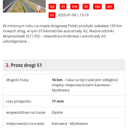
A2
S1
S16
S3
S52
S61
2025-01-09 | 13:19
S7
W minionym roku na mapie drogowej Polski przybyło zaledwie 155 km
nowych dróg, w tym 37 kilometrów autostrady A2. Ważne odcinki
ekspresówek (S7 i S52 – obwodnica Krakowa) i autostrady A2
udostępniane ...
2.
Przez drogi S1
długość trasy:
16 km
– taka na tej trasie jest odległość
między miejscowościami Katowice -
Mysłowice
czas przejazdu:
17 min
województwa na trasie:
śląskie
miejscowości na trasie:
Katowice - Mysłowice