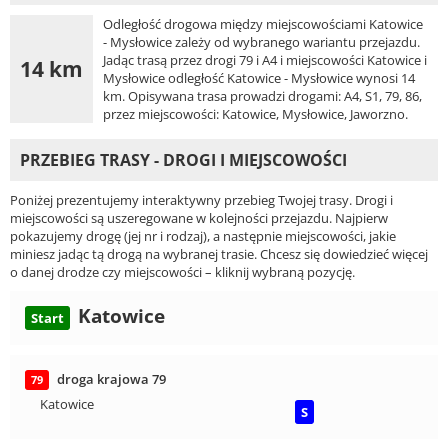
Odległość drogowa między miejscowościami Katowice
- Mysłowice zależy od wybranego wariantu przejazdu.
Jadąc trasą przez drogi 79 i A4 i miejscowości Katowice i
14 km
Mysłowice odległość Katowice - Mysłowice wynosi 14
km. Opisywana trasa prowadzi drogami: A4, S1, 79, 86,
przez miejscowości: Katowice, Mysłowice, Jaworzno.
PRZEBIEG TRASY - DROGI I MIEJSCOWOŚCI
Poniżej prezentujemy interaktywny przebieg Twojej trasy. Drogi i
miejscowości są uszeregowane w kolejności przejazdu. Najpierw
pokazujemy drogę (jej nr i rodzaj), a następnie miejscowości, jakie
miniesz jadąc tą drogą na wybranej trasie. Chcesz się dowiedzieć więcej
o danej drodze czy miejscowości – kliknij wybraną pozycję.
Katowice
Start
droga krajowa 79
79
Katowice
S