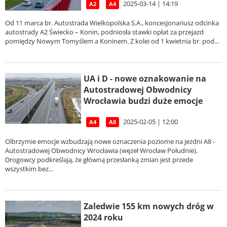
2025-03-14 | 14:19
A2
A4
Od 11 marca br. Autostrada Wielkopolska S.A., koncesjonariusz odcinka
autostrady A2 Świecko – Konin, podniosła stawki opłat za przejazd
pomiędzy Nowym Tomyślem a Koninem. Z kolei od 1 kwietnia br. pod...
UA i D - nowe oznakowanie na
Autostradowej Obwodnicy
Wrocławia budzi duże emocje
2025-02-05 | 12:00
A4
A8
Olbrzymie emocje wzbudzają nowe oznaczenia poziome na jezdni A8 -
Autostradowej Obwodnicy Wrocławia (węzeł Wrocław Południe).
Drogowcy podkreślają, że główną przesłanką zmian jest przede
wszystkim bez...
Zaledwie 155 km nowych dróg w
2024 roku