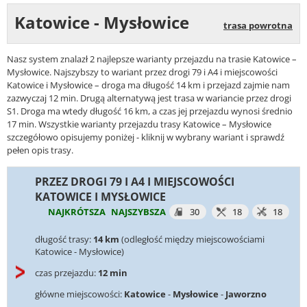
Katowice - Mysłowice
trasa powrotna
Nasz system znalazł 2 najlepsze warianty przejazdu na trasie Katowice –
Mysłowice. Najszybszy to wariant przez drogi 79 i A4 i miejscowości
Katowice i Mysłowice – droga ma długość 14 km i przejazd zajmie nam
zazwyczaj 12 min. Drugą alternatywą jest trasa w wariancie przez drogi
S1. Droga ma wtedy długość 16 km, a czas jej przejazdu wynosi średnio
17 min. Wszystkie warianty przejazdu trasy Katowice – Mysłowice
szczegółowo opisujemy poniżej - kliknij w wybrany wariant i sprawdź
pełen opis trasy.
PRZEZ DROGI 79 I A4 I MIEJSCOWOŚCI
KATOWICE I MYSŁOWICE
NAJKRÓTSZA
NAJSZYBSZA
30
18
18
długość trasy:
14 km
(odległość między miejscowościami
Katowice - Mysłowice)
czas przejazdu:
12 min
główne miejscowości:
Katowice
-
Mysłowice
-
Jaworzno