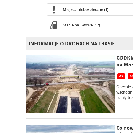
Miejsca niebezpieczne (1)
Stacje paliwowe (17)
INFORMACJE O DROGACH NA TRASIE
GDDKIA
na Maz
A2
A
Obecnie 
wschodnie
trafiły t
Co now