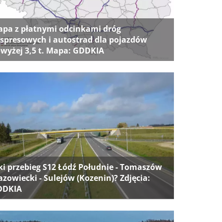
pa z płatnymi odcinkami dróg
spresowych i autostrad dla pojazdów
wyżej 3,5 t. Mapa: GDDKIA
ki przebieg S12 Łódź Południe - Tomaszów
zowiecki - Sulejów (Kozenin)? Zdjęcia:
DDKIA