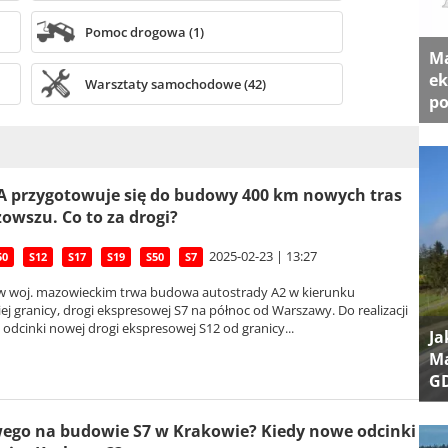
Pomoc drogowa (1)
Ma
ek
Warsztaty samochodowe (42)
po
 przygotowuje się do budowy 400 km nowych tras
owszu. Co to za drogi?
2025-02-23 | 13:27
50
S12
S17
S19
S50
S7
w woj. mazowieckim trwa budowa autostrady A2 w kierunku
j granicy, drogi ekspresowej S7 na północ od Warszawy. Do realizacji
eż odcinki nowej drogi ekspresowej S12 od granicy...
Ja
Ma
G
ego na budowie S7 w Krakowie? Kiedy nowe odcinki