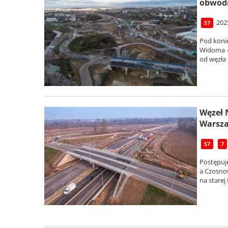
obwod
202
S7
Pod koni
Widoma –
od węzła 
Węzeł 
Warsz
S7
7
Postępuj
a Czosno
na stare