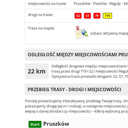
miejscowości na trasie:
Pruszków - Piastów - Reguły - M
drogi na trasie:
S2
S7
79
719
Trasa na mapie:
zobacz aktywną mapę
ODLEGŁOŚĆ MIĘDZY MIEJSCOWOŚCIAMI PRU
Odległość drogowa między miejscowościami P
22 km
trasą przez drogi 719 i S2 i miejscowości Reg
Opisywana trasa prowadzi drogami: S2, S7, 7
PRZEBIEG TRASY - DROGI I MIEJSCOWOŚCI
Poniżej prezentujemy interaktywny przebieg Twojej trasy. Dr
pokazujemy drogę (jej nr i rodzaj), a następnie miejscowości, 
więcej o danej drodze czy miejscowości – kliknij wybraną pozy
Pruszków
Start