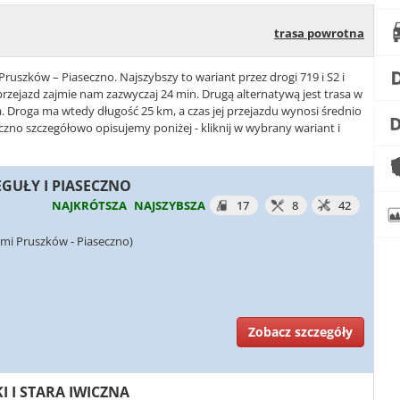
trasa powrotna
Pruszków – Piaseczno. Najszybszy to wariant przez drogi 719 i S2 i
przejazd zajmie nam zazwyczaj 24 min. Drugą alternatywą jest trasa w
zna. Droga ma wtedy długość 25 km, a czas jej przejazdu wynosi średnio
czno szczegółowo opisujemy poniżej - kliknij w wybrany wariant i
EGUŁY I PIASECZNO
NAJKRÓTSZA
NAJSZYBSZA
17
8
42
mi Pruszków - Piaseczno)
Zobacz szczegóły
KI I STARA IWICZNA