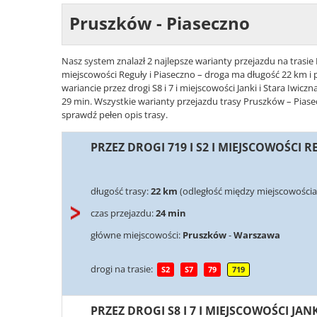
Pruszków - Piaseczno
Nasz system znalazł 2 najlepsze warianty przejazdu na trasie 
miejscowości Reguły i Piaseczno – droga ma długość 22 km i 
wariancie przez drogi S8 i 7 i miejscowości Janki i Stara Iwic
29 min. Wszystkie warianty przejazdu trasy Pruszków – Piase
sprawdź pełen opis trasy.
PRZEZ DROGI 719 I S2 I MIEJSCOWOŚCI R
długość trasy:
22 km
(odległość między miejscowościa
czas przejazdu:
24 min
główne miejscowości:
Pruszków
-
Warszawa
drogi na trasie:
S2
S7
79
719
PRZEZ DROGI S8 I 7 I MIEJSCOWOŚCI JAN