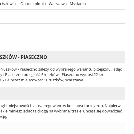
ichałowice - Opacz-kolonia - Warszawa - Mysiadło
SZKÓW - PIASECZNO
ruszków - Piaseczno zależy od wybranego wariantu przejazdu. Jadąc
uły i Piaseczno odległość Pruszków - Piaseczno wynosi 22 km.
9, 719, przez miejscowości: Pruszków, Warszawa.
ogi i miejscowości są uszeregowane w kolejności przejazdu. Najpierw
jakie miniesz jadąc tą drogą na wybranej trasie. Chcesz się dowiedzieć
cję.