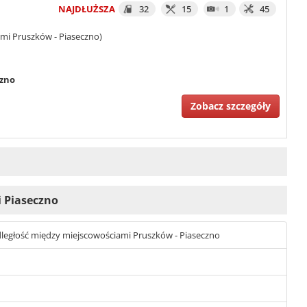
NAJDŁUŻSZA
32
15
1
45
mi Pruszków - Piaseczno)
czno
Zobacz szczegóły
i Piaseczno
 odległość między miejscowościami Pruszków - Piaseczno