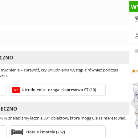
W
ECZNO
rudnienia – sprawdź, czy utrudnienia wystąpią również podczas
czno.
Utrudnienia - droga ekspresowa S7 (10)
S7
ASECZNO
K79 znaleźliśmy łącznie 301 obiektów, które mogą Cię zainteresować.
Hotele i motele (232)