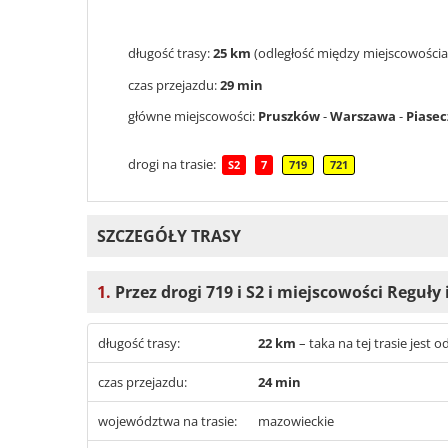
długość trasy:
25 km
(odległość między miejscowościa
czas przejazdu:
29 min
główne miejscowości:
Pruszków
-
Warszawa
-
Piase
drogi na trasie:
S2
7
719
721
SZCZEGÓŁY TRASY
1.
Przez drogi 719 i S2 i miejscowości Reguły 
długość trasy:
22 km
– taka na tej trasie jest
czas przejazdu:
24 min
województwa na trasie:
mazowieckie