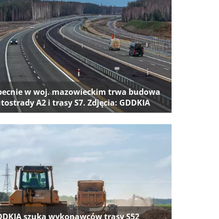
ecnie w woj. mazowieckim trwa budowa
tostrady A2 i trasy S7. Zdjęcia: GDDKIA
DKIA szuka wykonawców trasy S52