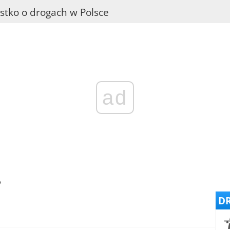
stko o drogach w Polsce
ad
o
DR