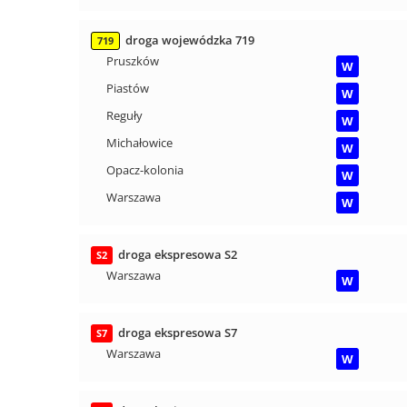
droga wojewódzka 719
719
Pruszków
W
Piastów
W
Reguły
W
Michałowice
W
Opacz-kolonia
W
Warszawa
W
droga ekspresowa S2
S2
Warszawa
W
droga ekspresowa S7
S7
Warszawa
W