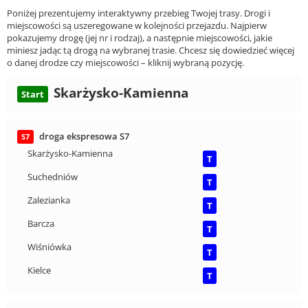
Poniżej prezentujemy interaktywny przebieg Twojej trasy. Drogi i
miejscowości są uszeregowane w kolejności przejazdu. Najpierw
pokazujemy drogę (jej nr i rodzaj), a następnie miejscowości, jakie
miniesz jadąc tą drogą na wybranej trasie. Chcesz się dowiedzieć więcej
o danej drodze czy miejscowości – kliknij wybraną pozycję.
Skarżysko-Kamienna
Start
droga ekspresowa S7
S7
Skarżysko-Kamienna
T
Suchedniów
T
Zalezianka
T
Barcza
T
Wiśniówka
T
Kielce
T