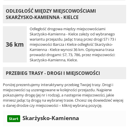
ODLEGŁOŚĆ MIĘDZY MIEJSCOWOŚCIAMI
SKARŻYSKO-KAMIENNA - KIELCE
Odległość drogowa między miejscowościami
Skarżysko-Kamienna - Kielce zależy od wybranego
wariantu przejazdu. Jadąc trasą przez drogi S7 i 73 i
36 km
miejscowości Barcza i Kielce odległość Skarżysko-
Kamienna - Kielce wynosi 36 km. Opisywana trasa
prowadzi drogami: S7, 73, 786, przez miejscowości:
Skarżysko-Kamienna, Kielce.
PRZEBIEG TRASY - DROGI I MIEJSCOWOŚCI
Poniżej prezentujemy interaktywny przebieg Twojej trasy. Drogi i
miejscowości są uszeregowane w kolejności przejazdu. Najpierw
pokazujemy drogę (jej nr i rodzaj), a następnie miejscowości, jakie
miniesz jadąc tą drogą na wybranej trasie. Chcesz się dowiedzieć więcej
o danej drodze czy miejscowości – kliknij wybraną pozycję.
Skarżysko-Kamienna
Start