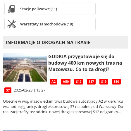
Stacje paliwowe (11)
Warsztaty samochodowe (19)
INFORMACJE O DROGACH NA TRASIE
GDDKIA przygotowuje się do
budowy 400 km nowych tras na
Mazowszu. Co to za drogi?
A2
A50
S12
S17
S19
S50
2025-02-23 | 13:27
S7
Obecnie w woj. mazowieckim trwa budowa autostrady A2 w kierunku
wschodniej granicy, drogi ekspresowej S7 na północ od Warszawy. Do
realizacji trafiły też odcinki nowej drogi ekspresowej S12 od granicy...