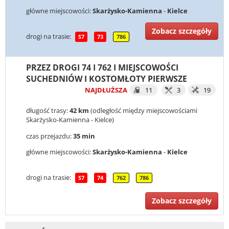
główne miejscowości:
Skarżysko-Kamienna
-
Kielce
Zobacz szczegóły
drogi na trasie:
S7
73
786
PRZEZ DROGI 74 I 762 I MIEJSCOWOŚCI
SUCHEDNIÓW I KOSTOMŁOTY PIERWSZE
NAJDŁUŻSZA
11
3
19
długość trasy:
42 km
(odległość między miejscowościami
Skarżysko-Kamienna - Kielce)
czas przejazdu:
35 min
główne miejscowości:
Skarżysko-Kamienna
-
Kielce
drogi na trasie:
S7
74
762
786
Zobacz szczegóły