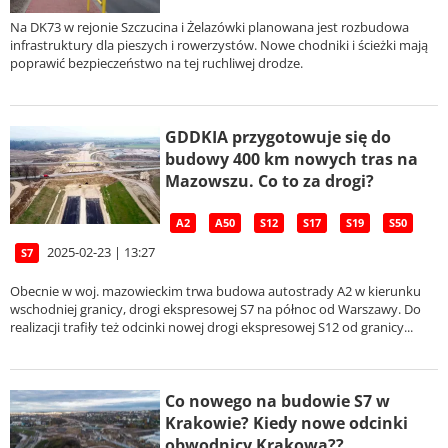
Na DK73 w rejonie Szczucina i Żelazówki planowana jest rozbudowa
infrastruktury dla pieszych i rowerzystów. Nowe chodniki i ścieżki mają
poprawić bezpieczeństwo na tej ruchliwej drodze.
GDDKIA przygotowuje się do
budowy 400 km nowych tras na
Mazowszu. Co to za drogi?
A2
A50
S12
S17
S19
S50
2025-02-23 | 13:27
S7
Obecnie w woj. mazowieckim trwa budowa autostrady A2 w kierunku
wschodniej granicy, drogi ekspresowej S7 na północ od Warszawy. Do
realizacji trafiły też odcinki nowej drogi ekspresowej S12 od granicy...
Co nowego na budowie S7 w
Krakowie? Kiedy nowe odcinki
obwodnicy Krakowa??