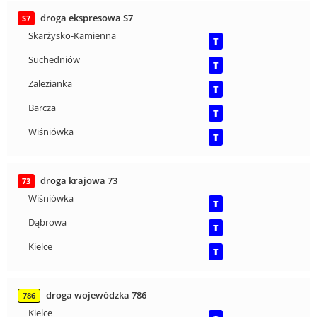
droga ekspresowa S7
S7
Skarżysko-Kamienna
T
Suchedniów
T
Zalezianka
T
Barcza
T
Wiśniówka
T
droga krajowa 73
73
Wiśniówka
T
Dąbrowa
T
Kielce
T
droga wojewódzka 786
786
Kielce