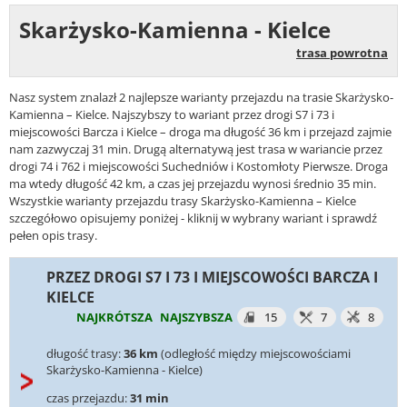
Skarżysko-Kamienna - Kielce
trasa powrotna
Nasz system znalazł 2 najlepsze warianty przejazdu na trasie Skarżysko-
Kamienna – Kielce. Najszybszy to wariant przez drogi S7 i 73 i
miejscowości Barcza i Kielce – droga ma długość 36 km i przejazd zajmie
nam zazwyczaj 31 min. Drugą alternatywą jest trasa w wariancie przez
drogi 74 i 762 i miejscowości Suchedniów i Kostomłoty Pierwsze. Droga
ma wtedy długość 42 km, a czas jej przejazdu wynosi średnio 35 min.
Wszystkie warianty przejazdu trasy Skarżysko-Kamienna – Kielce
szczegółowo opisujemy poniżej - kliknij w wybrany wariant i sprawdź
pełen opis trasy.
PRZEZ DROGI S7 I 73 I MIEJSCOWOŚCI BARCZA I
KIELCE
NAJKRÓTSZA
NAJSZYBSZA
15
7
8
długość trasy:
36 km
(odległość między miejscowościami
Skarżysko-Kamienna - Kielce)
czas przejazdu:
31 min