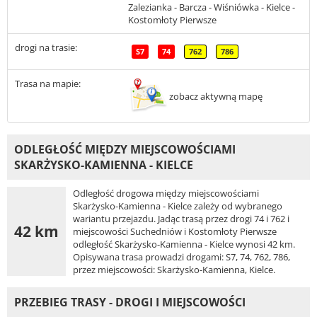
Zalezianka - Barcza - Wiśniówka - Kielce -
Kostomłoty Pierwsze
drogi na trasie:
S7
74
762
786
Trasa na mapie:
zobacz aktywną mapę
ODLEGŁOŚĆ MIĘDZY MIEJSCOWOŚCIAMI
SKARŻYSKO-KAMIENNA - KIELCE
Odległość drogowa między miejscowościami
Skarżysko-Kamienna - Kielce zależy od wybranego
wariantu przejazdu. Jadąc trasą przez drogi 74 i 762 i
42 km
miejscowości Suchedniów i Kostomłoty Pierwsze
odległość Skarżysko-Kamienna - Kielce wynosi 42 km.
Opisywana trasa prowadzi drogami: S7, 74, 762, 786,
przez miejscowości: Skarżysko-Kamienna, Kielce.
PRZEBIEG TRASY - DROGI I MIEJSCOWOŚCI