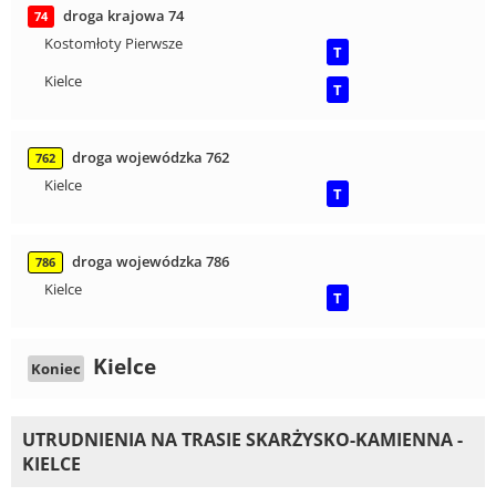
droga krajowa 74
74
Kostomłoty Pierwsze
T
Kielce
T
droga wojewódzka 762
762
Kielce
T
droga wojewódzka 786
786
Kielce
T
Kielce
Koniec
UTRUDNIENIA NA TRASIE SKARŻYSKO-KAMIENNA -
KIELCE