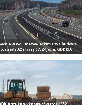
ecnie w woj. mazowieckim trwa budowa
tostrady A2 i trasy S7. Zdjęcia: GDDKIA
DKIA szuka wykonawców trasy S52