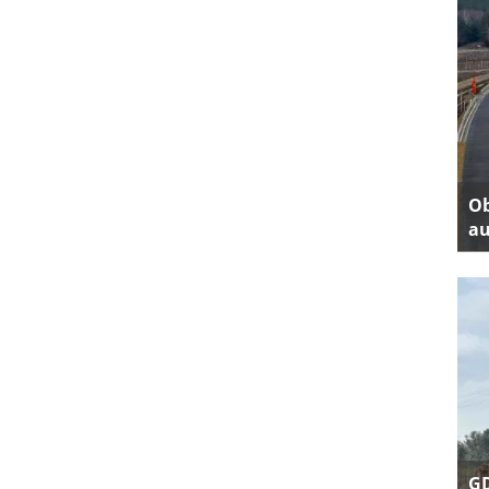
Ob
au
GD