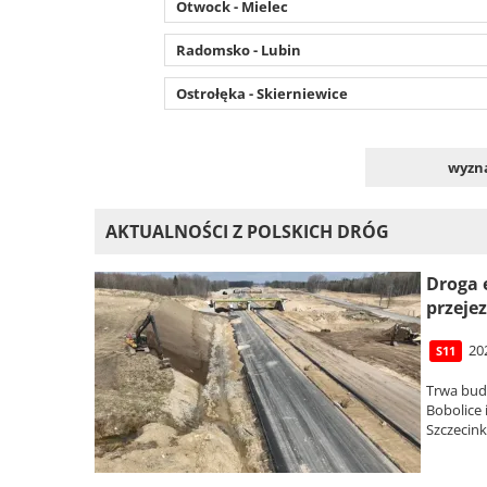
Otwock - Mielec
Radomsko - Lubin
Ostrołęka - Skierniewice
wyzna
AKTUALNOŚCI Z POLSKICH DRÓG
Droga 
przejez
20
S11
Trwa bud
Bobolice
Szczecin