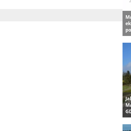
Ma
ek
po
Ja
Ma
G