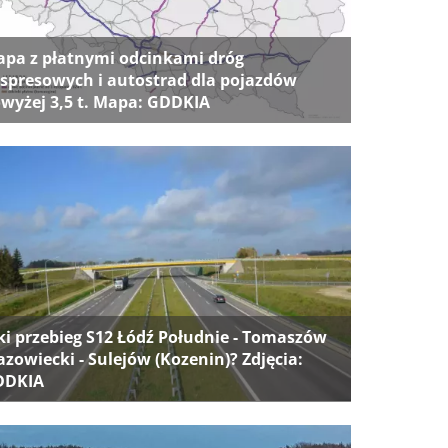
pa z płatnymi odcinkami dróg
spresowych i autostrad dla pojazdów
wyżej 3,5 t. Mapa: GDDKIA
ki przebieg S12 Łódź Południe - Tomaszów
zowiecki - Sulejów (Kozenin)? Zdjęcia:
DDKIA