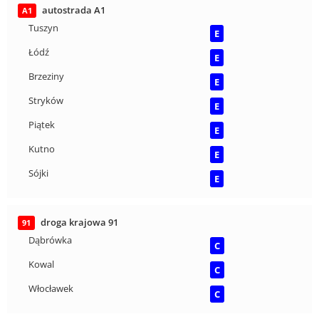
autostrada A1
A1
Tuszyn
E
Łódź
E
Brzeziny
E
Stryków
E
Piątek
E
Kutno
E
Sójki
E
droga krajowa 91
91
Dąbrówka
C
Kowal
C
Włocławek
C