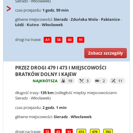
Sieradz - Włocławek)
czas przejazdu:
1 godz. 59 min
główne miejscowości:
Sieradz
-
Zduńska Wola
-
Pabianice
-
Łódź
-
Kutno
-
Włocławek
drogi na trasie:
A1
S8
83
91
Zobacz szczegóły
PRZEZ DROGI 479 I 473 I MIEJSCOWOŚCI
BRATKÓW DOLNY I KAJEW
NAJKRÓTSZA
19
3
2
11
długość trasy:
135 km
(odległość między miejscowościami
Sieradz - Włocławek)
czas przejazdu:
2 godz. 1 min
główne miejscowości:
Sieradz
-
Włocławek
drogi na trasie:
72
83
91
473
479
703