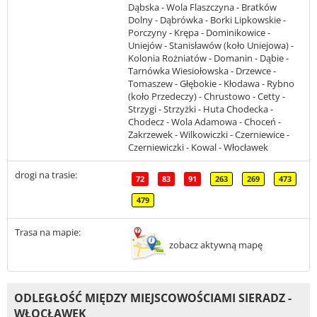
Dąbska - Wola Flaszczyna - Bratków
Dolny - Dąbrówka - Borki Lipkowskie -
Porczyny - Krępa - Dominikowice -
Uniejów - Stanisławów (koło Uniejowa) -
Kolonia Rożniatów - Domanin - Dąbie -
Tarnówka Wiesiołowska - Drzewce -
Tomaszew - Głębokie - Kłodawa - Rybno
(koło Przedeczy) - Chrustowo - Cetty -
Strzygi - Strzyżki - Huta Chodecka -
Chodecz - Wola Adamowa - Choceń -
Zakrzewek - Wilkowiczki - Czerniewice -
Czerniewiczki - Kowal - Włocławek
drogi na trasie:
72
83
91
263
269
473
479
Trasa na mapie:
zobacz aktywną mapę
ODLEGŁOŚĆ MIĘDZY MIEJSCOWOŚCIAMI SIERADZ -
WŁOCŁAWEK