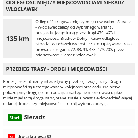
ODLEGŁOŚĆ MIĘDZY MIEJSCOWOŚCIAMI SIERADZ -
WŁOCŁAWEK
Odległość drogowa między miejscowościami Sieradz
- Włocławek zależy od wybranego wariantu
przejazdu. Jadąc trasą przez drogi 479 i 473 i
135 km
miejscowości Bratków Dolny i Kajew odległość
Sieradz - Włocławek wynosi 135 km. Opisywana trasa
prowadzi drogami: 72, 83, 91, 473, 479, 703, przez
miejscowości: Sieradz, Włocławek.
PRZEBIEG TRASY - DROGI I MIEJSCOWOŚCI
Poniżej prezentujemy interaktywny przebieg Twojej trasy. Drogi i
miejscowości są uszeregowane w kolejności przejazdu. Najpierw
pokazujemy drogę (jej nr i rodzaj), a następnie miejscowości, jakie
miniesz jadąc tą drogą na wybranej trasie. Chcesz się dowiedzieć więcej
o danej drodze czy miejscowości – kliknij wybraną pozycję.
Sieradz
Start
droga krajowa 83
83