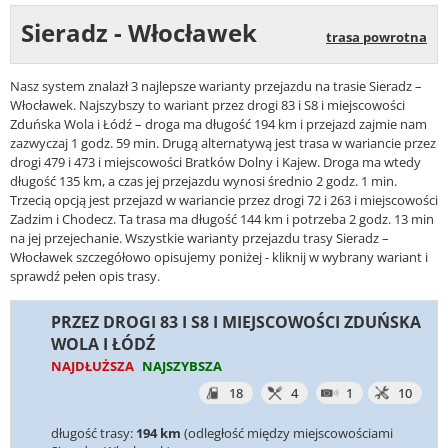
Sieradz - Włocławek
trasa powrotna
Nasz system znalazł 3 najlepsze warianty przejazdu na trasie Sieradz –
Włocławek. Najszybszy to wariant przez drogi 83 i S8 i miejscowości
Zduńska Wola i Łódź – droga ma długość 194 km i przejazd zajmie nam
zazwyczaj 1 godz. 59 min. Drugą alternatywą jest trasa w wariancie przez
drogi 479 i 473 i miejscowości Bratków Dolny i Kajew. Droga ma wtedy
długość 135 km, a czas jej przejazdu wynosi średnio 2 godz. 1 min.
Trzecią opcją jest przejazd w wariancie przez drogi 72 i 263 i miejscowości
Zadzim i Chodecz. Ta trasa ma długość 144 km i potrzeba 2 godz. 13 min
na jej przejechanie. Wszystkie warianty przejazdu trasy Sieradz –
Włocławek szczegółowo opisujemy poniżej - kliknij w wybrany wariant i
sprawdź pełen opis trasy.
PRZEZ DROGI 83 I S8 I MIEJSCOWOŚCI ZDUŃSKA
WOLA I ŁÓDŹ
NAJDŁUŻSZA
NAJSZYBSZA
18
4
1
10
długość trasy:
194 km
(odległość między miejscowościami