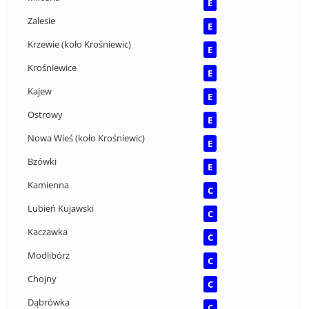
E
Zalesie
E
Krzewie (koło Krośniewic)
E
Krośniewice
E
Kajew
E
Ostrowy
E
Nowa Wieś (koło Krośniewic)
E
Bzówki
E
Kamienna
C
Lubień Kujawski
C
Kaczawka
C
Modlibórz
C
Chojny
C
Dąbrówka
C