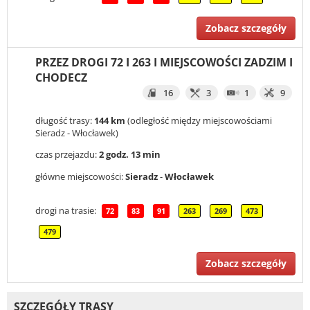
Zobacz szczegóły
PRZEZ DROGI 72 I 263 I MIEJSCOWOŚCI ZADZIM I
CHODECZ
16
3
1
9
długość trasy:
144 km
(odległość między miejscowościami
Sieradz - Włocławek)
czas przejazdu:
2 godz. 13 min
główne miejscowości:
Sieradz
-
Włocławek
drogi na trasie:
72
83
91
263
269
473
479
Zobacz szczegóły
SZCZEGÓŁY TRASY