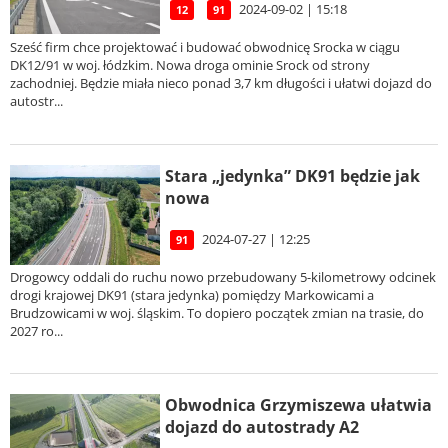
2024-09-02 | 15:18
12
91
Sześć firm chce projektować i budować obwodnicę Srocka w ciągu
DK12/91 w woj. łódzkim. Nowa droga ominie Srock od strony
zachodniej. Będzie miała nieco ponad 3,7 km długości i ułatwi dojazd do
autostr...
Stara „jedynka” DK91 będzie jak
nowa
2024-07-27 | 12:25
91
Drogowcy oddali do ruchu nowo przebudowany 5-kilometrowy odcinek
drogi krajowej DK91 (stara jedynka) pomiędzy Markowicami a
Brudzowicami w woj. śląskim. To dopiero początek zmian na trasie, do
2027 ro...
Obwodnica Grzymiszewa ułatwia
dojazd do autostrady A2