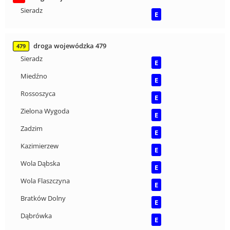
Sieradz
E
droga wojewódzka 479
479
Sieradz
E
Miedźno
E
Rossoszyca
E
Zielona Wygoda
E
Zadzim
E
Kazimierzew
E
Wola Dąbska
E
Wola Flaszczyna
E
Bratków Dolny
E
Dąbrówka
E