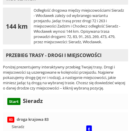
Odległość drogowa między miejscowościami Sieradz
- Włocławek zależy od wybranego wariantu
przejazdu. Jadąc trasą przez drogi 72 i 263 i
144 km
miejscowości Zadzim i Chodecz odległość Sieradz -
Włocławek wynosi 144 km. Opisywana trasa
prowadzi drogami: 72, 83, 91, 263, 269, 473, 479,
przez miejscowości: Sieradz, Włocławek.
PRZEBIEG TRASY - DROGI I MIEJSCOWOŚCI
Poniżej prezentujemy interaktywny przebieg Twojej trasy. Drogi i
miejscowości są uszeregowane w kolejności przejazdu. Najpierw
pokazujemy drogę (jej nr i rodzaj), a następnie miejscowości, jakie
miniesz jadąc tą drogą na wybranej trasie. Chcesz się dowiedzieć więcej
o danej drodze czy miejscowości – kliknij wybraną pozycję.
Sieradz
Start
droga krajowa 83
83
Sieradz
E