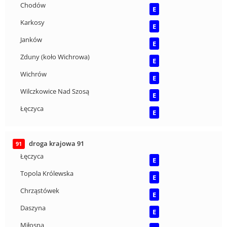
Chodów
E
Karkosy
E
Janków
E
Zduny (koło Wichrowa)
E
Wichrów
E
Wilczkowice Nad Szosą
E
Łęczyca
E
droga krajowa 91
91
Łęczyca
E
Topola Królewska
E
Chrząstówek
E
Daszyna
E
Miłosna