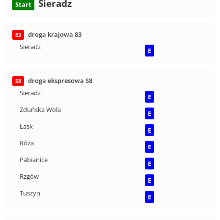
Sieradz
Start
droga krajowa 83
83
Sieradz
E
droga ekspresowa S8
S8
Sieradz
E
Zduńska Wola
E
Łask
E
Róża
E
Pabianice
E
Rzgów
E
Tuszyn
E