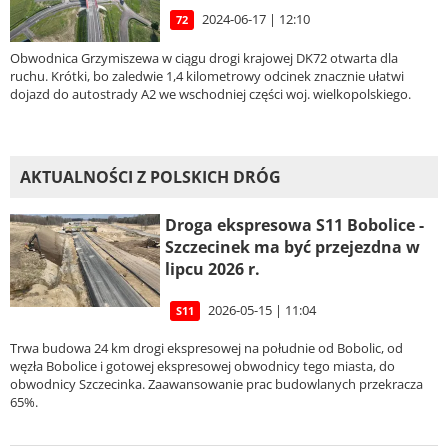
2024-06-17 | 12:10
72
Obwodnica Grzymiszewa w ciągu drogi krajowej DK72 otwarta dla
ruchu. Krótki, bo zaledwie 1,4 kilometrowy odcinek znacznie ułatwi
dojazd do autostrady A2 we wschodniej części woj. wielkopolskiego.
AKTUALNOŚCI Z POLSKICH DRÓG
Droga ekspresowa S11 Bobolice -
Szczecinek ma być przejezdna w
lipcu 2026 r.
2026-05-15 | 11:04
S11
Trwa budowa 24 km drogi ekspresowej na południe od Bobolic, od
węzła Bobolice i gotowej ekspresowej obwodnicy tego miasta, do
obwodnicy Szczecinka. Zaawansowanie prac budowlanych przekracza
65%.