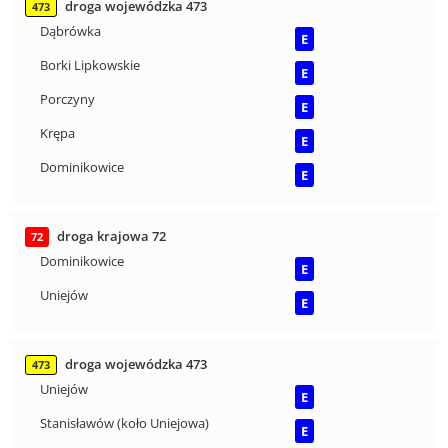
droga wojewódzka 473
473
Dąbrówka
E
Borki Lipkowskie
E
Porczyny
E
Krępa
E
Dominikowice
E
droga krajowa 72
72
Dominikowice
E
Uniejów
E
droga wojewódzka 473
473
Uniejów
E
Stanisławów (koło Uniejowa)
E