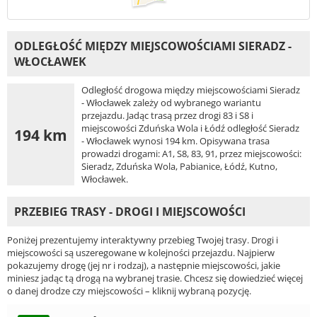
ODLEGŁOŚĆ MIĘDZY MIEJSCOWOŚCIAMI SIERADZ -
WŁOCŁAWEK
Odległość drogowa między miejscowościami Sieradz
- Włocławek zależy od wybranego wariantu
przejazdu. Jadąc trasą przez drogi 83 i S8 i
miejscowości Zduńska Wola i Łódź odległość Sieradz
194 km
- Włocławek wynosi 194 km. Opisywana trasa
prowadzi drogami: A1, S8, 83, 91, przez miejscowości:
Sieradz, Zduńska Wola, Pabianice, Łódź, Kutno,
Włocławek.
PRZEBIEG TRASY - DROGI I MIEJSCOWOŚCI
Poniżej prezentujemy interaktywny przebieg Twojej trasy. Drogi i
miejscowości są uszeregowane w kolejności przejazdu. Najpierw
pokazujemy drogę (jej nr i rodzaj), a następnie miejscowości, jakie
miniesz jadąc tą drogą na wybranej trasie. Chcesz się dowiedzieć więcej
o danej drodze czy miejscowości – kliknij wybraną pozycję.