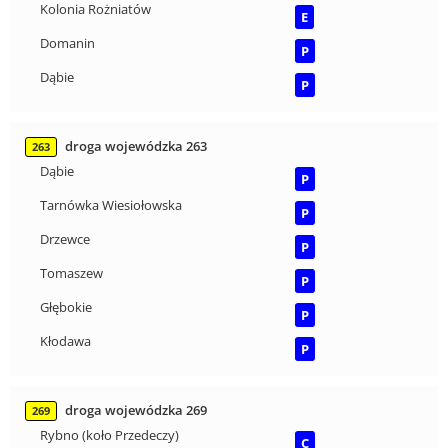
Kolonia Rożniatów
E
Domanin
P
Dąbie
P
droga wojewódzka 263
263
Dąbie
P
Tarnówka Wiesiołowska
P
Drzewce
P
Tomaszew
P
Głębokie
P
Kłodawa
P
droga wojewódzka 269
269
Rybno (koło Przedeczy)
C