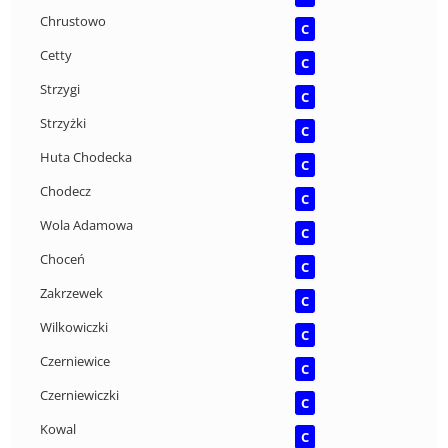
Chrustowo
C
Cetty
C
Strzygi
C
Strzyżki
C
Huta Chodecka
C
Chodecz
C
Wola Adamowa
C
Choceń
C
Zakrzewek
C
Wilkowiczki
C
Czerniewice
C
Czerniewiczki
C
Kowal
C