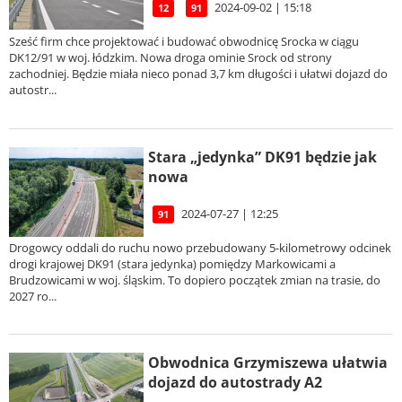
2024-09-02 | 15:18
12
91
Sześć firm chce projektować i budować obwodnicę Srocka w ciągu
DK12/91 w woj. łódzkim. Nowa droga ominie Srock od strony
zachodniej. Będzie miała nieco ponad 3,7 km długości i ułatwi dojazd do
autostr...
Stara „jedynka” DK91 będzie jak
nowa
2024-07-27 | 12:25
91
Drogowcy oddali do ruchu nowo przebudowany 5-kilometrowy odcinek
drogi krajowej DK91 (stara jedynka) pomiędzy Markowicami a
Brudzowicami w woj. śląskim. To dopiero początek zmian na trasie, do
2027 ro...
Obwodnica Grzymiszewa ułatwia
dojazd do autostrady A2