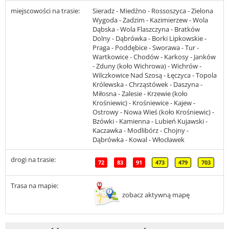
miejscowości na trasie:
Sieradz - Miedźno - Rossoszyca - Zielona
Wygoda - Zadzim - Kazimierzew - Wola
Dąbska - Wola Flaszczyna - Bratków
Dolny - Dąbrówka - Borki Lipkowskie -
Praga - Poddębice - Sworawa - Tur -
Wartkowice - Chodów - Karkosy - Janków
- Zduny (koło Wichrowa) - Wichrów -
Wilczkowice Nad Szosą - Łęczyca - Topola
Królewska - Chrząstówek - Daszyna -
Miłosna - Zalesie - Krzewie (koło
Krośniewic) - Krośniewice - Kajew -
Ostrowy - Nowa Wieś (koło Krośniewic) -
Bzówki - Kamienna - Lubień Kujawski -
Kaczawka - Modlibórz - Chojny -
Dąbrówka - Kowal - Włocławek
drogi na trasie:
72
83
91
473
479
703
Trasa na mapie:
zobacz aktywną mapę