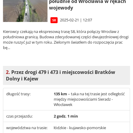
południe od Wrocławia w rękach
wojewody
2025-02-21 | 12:07
S8
Kierowcy czekają na ekspresową trasę S8, która połączy Wrocław z
południowa granicą. Budowa zdecydowanej części dwujezdniowej drogi
może ruszyć już w tym roku. Zielonym światłem do rozpoczęcia prac
bę...
2.
Przez drogi 479 i 473 i miejscowości Bratków
Dolny i Kajew
długość trasy:
135 km
– taka na tej trasie jest odległość
między miejscowościami Sieradz -
Włocławek
czas przejazdu:
2 godz. 1 min
województwa na trasie:
łódzkie - kujawsko-pomorskie