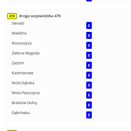
droga wojewódzka 479
479
Sieradz
E
Miedźno
E
Rossoszyca
E
Zielona Wygoda
E
Zadzim
E
Kazimierzew
E
Wola Dąbska
E
Wola Flaszczyna
E
Bratków Dolny
E
Dąbrówka
E