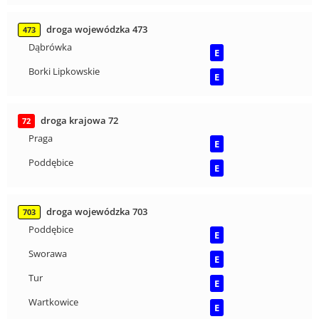
droga wojewódzka 473
473
Dąbrówka
E
Borki Lipkowskie
E
droga krajowa 72
72
Praga
E
Poddębice
E
droga wojewódzka 703
703
Poddębice
E
Sworawa
E
Tur
E
Wartkowice
E