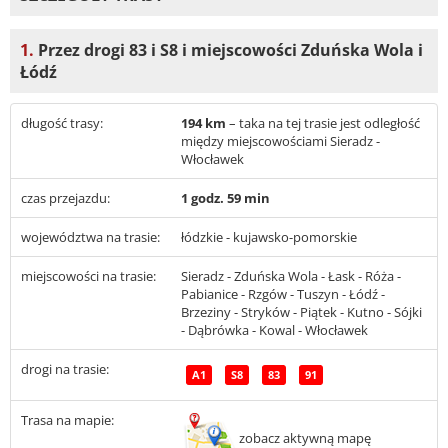
1.
Przez drogi 83 i S8 i miejscowości Zduńska Wola i
Łódź
długość trasy:
194 km
– taka na tej trasie jest odległość
między miejscowościami Sieradz -
Włocławek
czas przejazdu:
1 godz. 59 min
województwa na trasie:
łódzkie - kujawsko-pomorskie
miejscowości na trasie:
Sieradz - Zduńska Wola - Łask - Róża -
Pabianice - Rzgów - Tuszyn - Łódź -
Brzeziny - Stryków - Piątek - Kutno - Sójki
- Dąbrówka - Kowal - Włocławek
drogi na trasie:
A1
S8
83
91
Trasa na mapie:
zobacz aktywną mapę