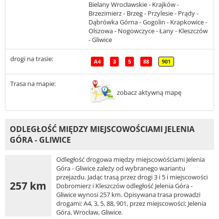
Bielany Wrocławskie - Krajków -
Brzezimierz - Brzeg - Przylesie - Prądy -
Dąbrówka Górna - Gogolin - Krapkowice -
Olszowa - Nogowczyce - Łany - Kleszczów
- Gliwice
drogi na trasie:
A4
3
5
88
901
Trasa na mapie:
zobacz aktywną mapę
ODLEGŁOŚĆ MIĘDZY MIEJSCOWOŚCIAMI JELENIA
GÓRA - GLIWICE
Odległość drogowa między miejscowościami Jelenia
Góra - Gliwice zależy od wybranego wariantu
przejazdu. Jadąc trasą przez drogi 3 i 5 i miejscowości
257 km
Dobromierz i Kleszczów odległość Jelenia Góra -
Gliwice wynosi 257 km. Opisywana trasa prowadzi
drogami: A4, 3, 5, 88, 901, przez miejscowości: Jelenia
Góra, Wrocław, Gliwice.