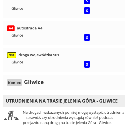
S
Gliwice
S
autostrada A4
A4
Gliwice
S
droga wojewódzka 901
901
Gliwice
S
Gliwice
Koniec
UTRUDNIENIA NA TRASIE JELENIA GÓRA - GLIWICE
Na drogach wskazanych poniżej mogą wystąpić utrudnienia
– sprawdź, czy utrudnienia wystąpią również podczas
przejazdu daną drogą na trasie Jelenia Góra - Gliwice.