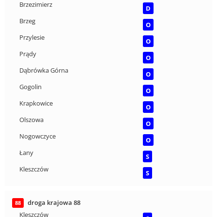
Brzezimierz
D
Brzeg
O
Przylesie
O
Prądy
O
Dąbrówka Górna
O
Gogolin
O
Krapkowice
O
Olszowa
O
Nogowczyce
O
Łany
S
Kleszczów
S
droga krajowa 88
88
Kleszczów