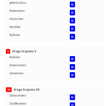
Jelenia Góra
D
Radomierz
D
Kaczorów
D
Mysłów
D
Bolków
D
droga krajowa 5
5
Bolków
D
Dobromierz
D
Serwinów
D
droga krajowa 34
34
Dobromierz
D
Siodłkowice
D