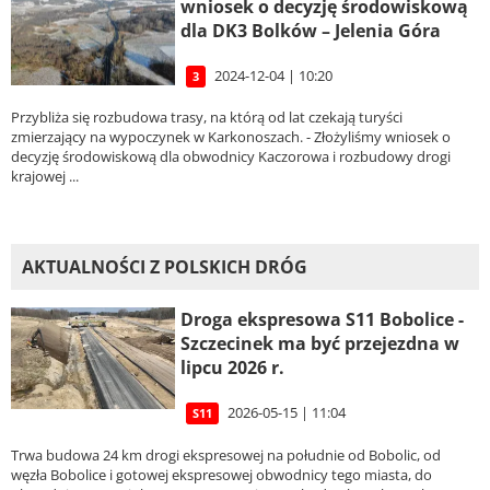
wniosek o decyzję środowiskową
dla DK3 Bolków – Jelenia Góra
2024-12-04 | 10:20
3
Przybliża się rozbudowa trasy, na którą od lat czekają turyści
zmierzający na wypoczynek w Karkonoszach. - Złożyliśmy wniosek o
decyzję środowiskową dla obwodnicy Kaczorowa i rozbudowy drogi
krajowej ...
AKTUALNOŚCI Z POLSKICH DRÓG
Droga ekspresowa S11 Bobolice -
Szczecinek ma być przejezdna w
lipcu 2026 r.
2026-05-15 | 11:04
S11
Trwa budowa 24 km drogi ekspresowej na południe od Bobolic, od
węzła Bobolice i gotowej ekspresowej obwodnicy tego miasta, do