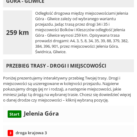
GÓRA - GLIWICE
Odległość drogowa między miejscowościami Jelenia
Góra - Gliwice zależy od wybranego wariantu
przejazdu. Jadąc trasą przez drogi 34 i 35 i
miejscowości Bolków i Kleszczów odległość Jelenia
259 km
Góra - Gliwice wynosi 259 km. Opisywana trasa
prowadzi drogami: A4, 3, 5, 8, 34, 35, 39, 88, 379, 382,
384, 396, 901, przez miejscowości: Jelenia Góra,
Świdnica, Gliwice.
PRZEBIEG TRASY - DROGI I MIEJSCOWOŚCI
Poniżej prezentujemy interaktywny przebieg Twojej trasy. Drogi i
miejscowości są uszeregowane w kolejności przejazdu. Najpierw
pokazujemy drogę (jej nr i rodzaj), a następnie miejscowości, jakie
miniesz jadąc tą drogą na wybranej trasie. Chcesz się dowiedzieć więcej
o danej drodze czy miejscowości – kliknij wybraną pozycję.
Jelenia Góra
Start
droga krajowa 3
3