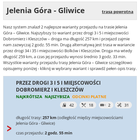
Jelenia Góra - Gliwice
trasa powrotna
Nasz system znalazł 2 najlepsze warianty przejazdu na trasie Jelenia
Góra – Gliwice. Najszybszy to wariant przez drogi 3 i 5 i miejscowości
Dobromierz i Kleszczów – droga ma długość 257 km i przejazd zajmie
nam zazwyczaj 2 godz. 55 min. Drugą alternatywą jest trasa w wariancie
przez drogi 34 i 35 i miejscowości Bolków i Kleszczów. Droga ma wtedy
długość 259 km, a czas jej przejazdu wynosi średnio 3 godz. 33 min.
Wszystkie warianty przejazdu trasy Jelenia Góra – Gliwice szczegółowo
opisujemy poniżej - kliknij w wybrany wariant i sprawdź pełen opis trasy.
PRZEZ DROGI 3 I 5 I MIEJSCOWOŚCI
DOBROMIERZ I KLESZCZÓW
NAJKRÓTSZA
NAJSZYBSZA
ODCINKI PŁATNE
42
18
2
31
długość trasy:
257 km
(odległość między miejscowościami
Jelenia Góra - Gliwice)
czas przejazdu:
2 godz. 55 min