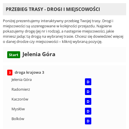
PRZEBIEG TRASY - DROGI I MIEJSCOWOŚCI
Poniżej prezentujemy interaktywny przebieg Twojej trasy. Drogi i
miejscowości są uszeregowane w kolejności przejazdu. Najpierw
pokazujemy drogę (jej nr i rodzaj), a następnie miejscowości, jakie
miniesz jadąc tą drogą na wybranej trasie. Chcesz się dowiedzieć więcej
o danej drodze czy miejscowości – kliknij wybraną pozycję.
Jelenia Góra
Start
droga krajowa 3
3
Jelenia Góra
D
Radomierz
D
Kaczorów
D
Mysłów
D
Bolków
D