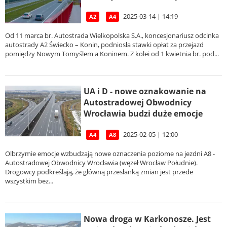
2025-03-14 | 14:19
A2
A4
Od 11 marca br. Autostrada Wielkopolska S.A., koncesjonariusz odcinka
autostrady A2 Świecko – Konin, podniosła stawki opłat za przejazd
pomiędzy Nowym Tomyślem a Koninem. Z kolei od 1 kwietnia br. pod...
UA i D - nowe oznakowanie na
Autostradowej Obwodnicy
Wrocławia budzi duże emocje
2025-02-05 | 12:00
A4
A8
Olbrzymie emocje wzbudzają nowe oznaczenia poziome na jezdni A8 -
Autostradowej Obwodnicy Wrocławia (węzeł Wrocław Południe).
Drogowcy podkreślają, że główną przesłanką zmian jest przede
wszystkim bez...
Nowa droga w Karkonosze. Jest