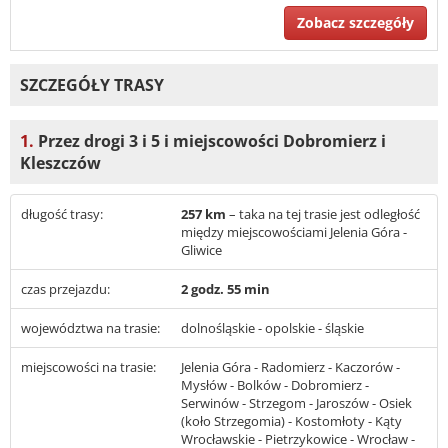
Zobacz szczegóły
SZCZEGÓŁY TRASY
1.
Przez drogi 3 i 5 i miejscowości Dobromierz i
Kleszczów
długość trasy:
257 km
– taka na tej trasie jest odległość
między miejscowościami Jelenia Góra -
Gliwice
czas przejazdu:
2 godz. 55 min
województwa na trasie:
dolnośląskie - opolskie - śląskie
miejscowości na trasie:
Jelenia Góra - Radomierz - Kaczorów -
Mysłów - Bolków - Dobromierz -
Serwinów - Strzegom - Jaroszów - Osiek
(koło Strzegomia) - Kostomłoty - Kąty
Wrocławskie - Pietrzykowice - Wrocław -