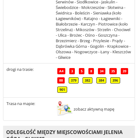
Serwinów - Siodłkowice - Jaskulin -
Świebodzice - Mokrzeszów - Słotwina -
Świdnica - Boleścin - Sieniawka (koło
Łagiewników) - Ratajno - Łagiewniki -
Białobrzezie - Karczyn - Piotrowice (koło
Strzelina) - Mikoszów - Strzelin - Chociwel
- Ulica - Brożec - Ośno - Goszczyna -
Brzezimierz - Brzeg - Przylesie - Prądy -
Dąbrówka Górna - Gogolin - Krapkowice -
Olszowa - Nogowczyce - Łany - Kleszczów
- Gliwice
drogi na trasie:
A4
3
5
8
34
35
39
88
379
382
384
396
901
Trasa na mapie:
zobacz aktywną mapę
ODLEGŁOŚĆ MIĘDZY MIEJSCOWOŚCIAMI JELENIA