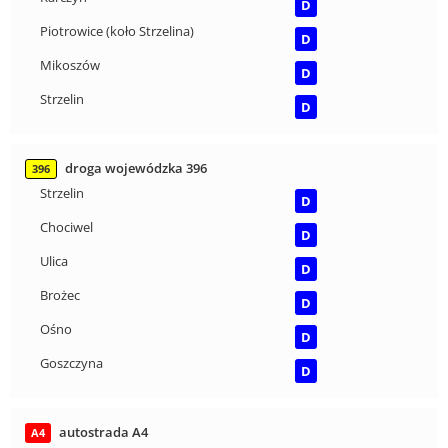
D
Piotrowice (koło Strzelina)
D
Mikoszów
D
Strzelin
D
droga wojewódzka 396
396
Strzelin
D
Chociwel
D
Ulica
D
Brożec
D
Ośno
D
Goszczyna
D
autostrada A4
A4