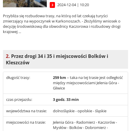
2024-12-04 | 10:20
3
Przybliża się rozbudowa trasy, na którą od lat czekają turyści
zmierzający na wypoczynek w Karkonoszach. - Złożyliśmy wniosek o
decyzję środowiskową dla obwodnicy Kaczorowa i rozbudowy drogi
krajowej ...
2.
Przez drogi 34 i 35 i miejscowości Bolków i
Kleszczów
długość trasy:
259 km
– taka na tej trasie jest odległość
między miejscowościami Jelenia Góra -
Gliwice
czas przejazdu:
3 godz. 33 min
województwa na trasie:
dolnośląskie - opolskie - śląskie
miejscowości na trasie:
Jelenia Góra - Radomierz - Kaczorów -
Mysłów - Bolków - Dobromierz -