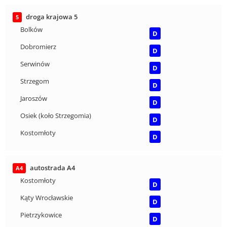
droga krajowa 5
5
Bolków
D
Dobromierz
D
Serwinów
D
Strzegom
D
Jaroszów
D
Osiek (koło Strzegomia)
D
Kostomłoty
D
autostrada A4
A4
Kostomłoty
D
Kąty Wrocławskie
D
Pietrzykowice
D