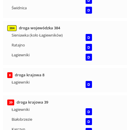
D
Świdnica
D
droga wojewódzka 384
384
Sieniawka (koło Łagiewników)
D
Ratajno
D
Łagiewniki
D
droga krajowa 8
8
Łagiewniki
D
droga krajowa 39
39
Łagiewniki
D
Białobrzezie
D
Karczyn