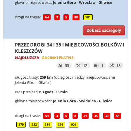
główne miejscowości:
Jelenia Góra
-
Wrocław
-
Gliwice
drogi na trasie:
A4
3
5
88
901
Zobacz szczegóły
PRZEZ DROGI 34 I 35 I MIEJSCOWOŚCI BOLKÓW I
KLESZCZÓW
NAJDŁUŻSZA
ODCINKI PŁATNE
33
12
1
18
długość trasy:
259 km
(odległość między miejscowościami
Jelenia Góra - Gliwice)
czas przejazdu:
3 godz. 33 min
główne miejscowości:
Jelenia Góra
-
Świdnica
-
Gliwice
drogi na trasie:
A4
3
5
8
34
35
39
88
379
382
384
396
901