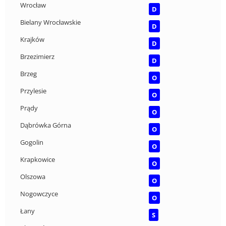
Wrocław
D
Bielany Wrocławskie
D
Krajków
D
Brzezimierz
D
Brzeg
O
Przylesie
O
Prądy
O
Dąbrówka Górna
O
Gogolin
O
Krapkowice
O
Olszowa
O
Nogowczyce
O
Łany
S