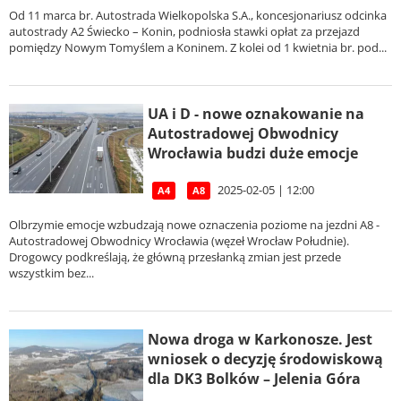
Od 11 marca br. Autostrada Wielkopolska S.A., koncesjonariusz odcinka
autostrady A2 Świecko – Konin, podniosła stawki opłat za przejazd
pomiędzy Nowym Tomyślem a Koninem. Z kolei od 1 kwietnia br. pod...
UA i D - nowe oznakowanie na
Autostradowej Obwodnicy
Wrocławia budzi duże emocje
2025-02-05 | 12:00
A4
A8
Olbrzymie emocje wzbudzają nowe oznaczenia poziome na jezdni A8 -
Autostradowej Obwodnicy Wrocławia (węzeł Wrocław Południe).
Drogowcy podkreślają, że główną przesłanką zmian jest przede
wszystkim bez...
Nowa droga w Karkonosze. Jest
wniosek o decyzję środowiskową
dla DK3 Bolków – Jelenia Góra