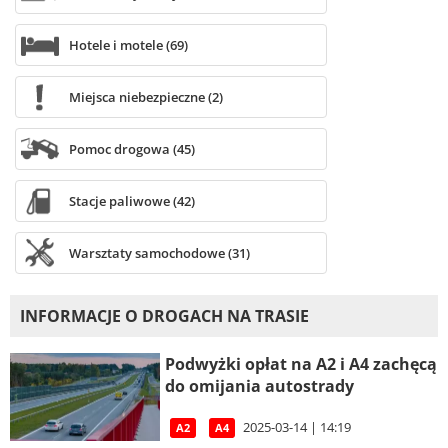
Hotele i motele (69)
Miejsca niebezpieczne (2)
Pomoc drogowa (45)
Stacje paliwowe (42)
Warsztaty samochodowe (31)
INFORMACJE O DROGACH NA TRASIE
Podwyżki opłat na A2 i A4 zachęcą
do omijania autostrady
2025-03-14 | 14:19
A2
A4