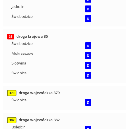
Jaskulin
D
Świebodzice
D
droga krajowa 35
35
Świebodzice
D
Mokrzeszów
D
Słotwina
D
Świdnica
D
droga wojewódzka 379
379
Świdnica
D
droga wojewódzka 382
382
Boleścin