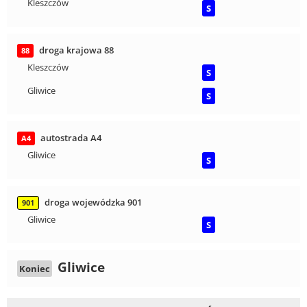
Kleszczów
S
droga krajowa 88
88
Kleszczów
S
Gliwice
S
autostrada A4
A4
Gliwice
S
droga wojewódzka 901
901
Gliwice
S
Gliwice
Koniec