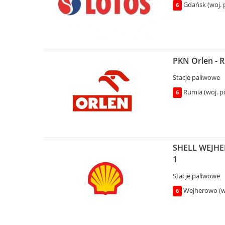
Gdańsk (woj. 
6
PKN Orlen - 
Stacje paliwowe
Rumia (woj. p
6
SHELL WEJHE
1
Stacje paliwowe
Wejherowo (w
6