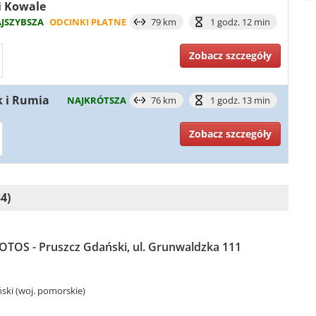
 i Kowale
JSZYBSZA
ODCINKI PŁATNE
79 km
1 godz. 12 min
Zobacz szczegóły
k i Rumia
NAJKRÓTSZA
76 km
1 godz. 13 min
Zobacz szczegóły
4)
LOTOS - Pruszcz Gdański, ul. Grunwaldzka 111
ski (woj. pomorskie)