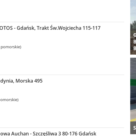
LOTOS - Gdańsk, Trakt Św.Wojciecha 115-117
B
 pomorskie)
B
Gdynia, Morska 495
pomorskie)
S
nowa Auchan - Szczęśliwa 3 80-176 Gdańsk