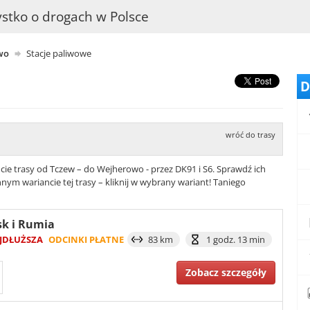
stko o drogach w Polsce
wo
Stacje paliwowe
D
wróć do trasy
cie trasy od Tczew – do Wejherowo - przez DK91 i S6. Sprawdź ich
nym wariancie tej trasy – kliknij w wybrany wariant! Taniego
sk i Rumia
JDŁUŻSZA
ODCINKI PŁATNE
83 km
1 godz. 13 min
Zobacz szczegóły