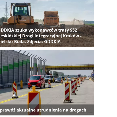
GDDKIA szuka wykonawców trasy S52
eskidzkiej Drogi Integracyjnej Kraków -
ielsko-Biała. Zdjęcia: GDDKIA
prawdź aktualne utrudnienia na drogach