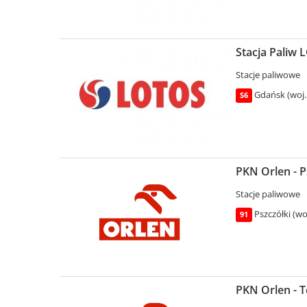
Stacja Paliw 
Stacje paliwowe
Gdańsk (woj.
S6
PKN Orlen - P
Stacje paliwowe
Pszczółki (w
91
PKN Orlen - T