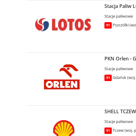
Stacja Paliw 
Stacje paliwowe
Pszczółki (w
91
PKN Orlen - 
Stacje paliwowe
Gdańsk (woj.
91
SHELL TCZEW -
Stacje paliwowe
Tczew (woj. 
91