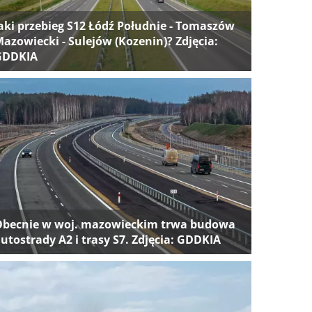
aki przebieg S12 Łódź Południe - Tomaszów
azowiecki - Sulejów (Kozenin)? Zdjęcia:
GDDKIA
Obecnie w woj. mazowieckim trwa budowa
utostrady A2 i trasy S7. Zdjęcia: GDDKIA