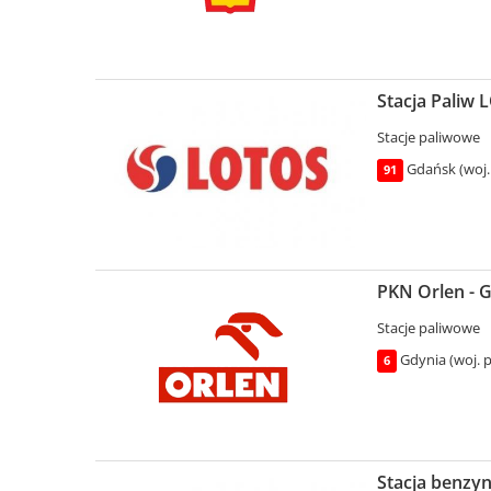
Stacja Paliw 
Stacje paliwowe
Gdańsk (woj.
91
PKN Orlen - 
Stacje paliwowe
Gdynia (woj. 
6
Stacja benzy