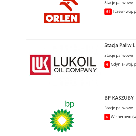
Stacje paliwowe
Tczew (woj. 
91
Stacja Paliw 
Stacje paliwowe
Gdynia (woj. 
6
BP KASZUBY -
Stacje paliwowe
Wejherowo (w
6