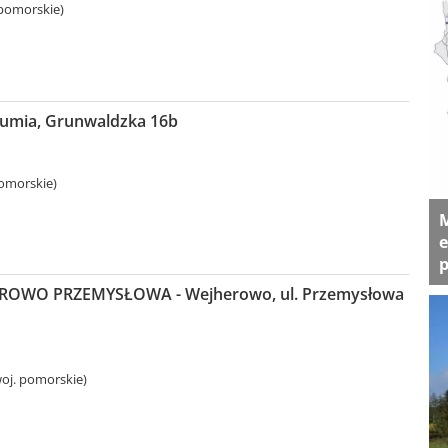
pomorskie)
Rumia, Grunwaldzka 16b
omorskie)
M
e
p
ROWO PRZEMYSŁOWA - Wejherowo, ul. Przemysłowa
oj. pomorskie)