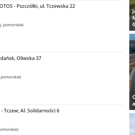
LOTOS - Pszczółki, ul. Tczewska 22
J
M
oj. pomorskie)
Gdańsk, Oliwska 37
 pomorskie)
a
 Tczew, Al. Solidarności 6
pomorskie)