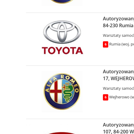
Autoryzowany 
84-230 Rumia
Warsztaty samo
Rumia (woj. p
6
Autoryzowan
17, WEJHER
Warsztaty samo
Wejherowo (w
6
Autoryzowany
107, 84-200 