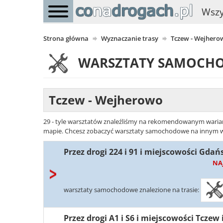
Wszy
Strona główna
Wyznaczanie trasy
Tczew - Wejhero
WARSZTATY SAMOCH
Tczew - Wejherowo
29 - tyle warsztatów znaleźliśmy na rekomendowanym warianc
mapie. Chcesz zobaczyć warsztaty samochodowe na innym wari
Przez drogi 224 i 91 i miejscowości Gdań
NA
warsztaty samochodowe znalezione na trasie:
Przez drogi A1 i S6 i miejscowości Tczew