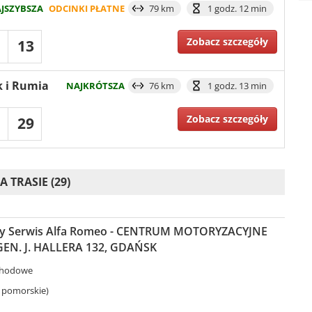
JSZYBSZA
ODCINKI PŁATNE
79 km
1 godz. 12 min
Zobacz szczegóły
13
k i Rumia
NAJKRÓTSZA
76 km
1 godz. 13 min
Zobacz szczegóły
29
TRASIE (29)
y Serwis Alfa Romeo - CENTRUM MOTORYZACYJNE
EN. J. HALLERA 132, GDAŃSK
chodowe
 pomorskie)