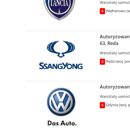
Warsztaty samo
Wejherowo (w
6
Autoryzowany 
63, Reda
Warsztaty samo
Reda (woj. po
6
Autoryzowany 
Warsztaty samo
Gdynia (woj. 
6