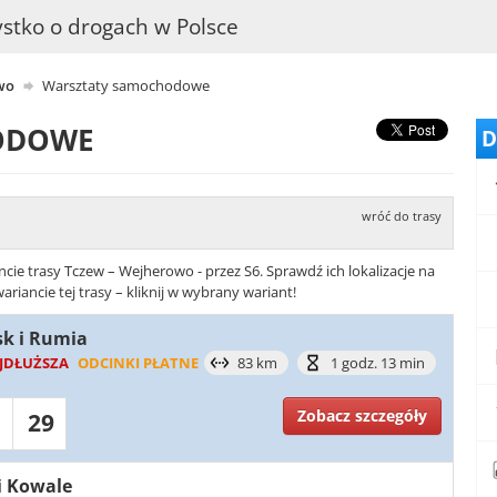
stko o drogach w Polsce
wo
Warsztaty samochodowe
ODOWE
D
wróć do trasy
ie trasy Tczew – Wejherowo - przez S6. Sprawdź ich lokalizacje na
ancie tej trasy – kliknij w wybrany wariant!
sk i Rumia
JDŁUŻSZA
ODCINKI PŁATNE
83 km
1 godz. 13 min
Zobacz szczegóły
29
 i Kowale