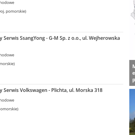
chodowe
oj. pomorskie)
Serwis SsangYong - G-M Sp. z o.o., ul. Wejherowska
chodowe
morskie)
M
e
p
Serwis Volkswagen - Plichta, ul. Morska 318
chodowe
pomorskie)