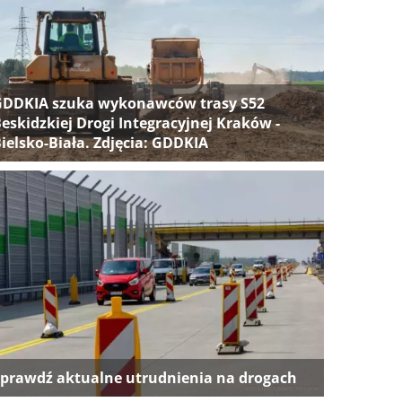
GDDKIA szuka wykonawców trasy S52
eskidzkiej Drogi Integracyjnej Kraków -
ielsko-Biała. Zdjęcia: GDDKIA
prawdź aktualne utrudnienia na drogach