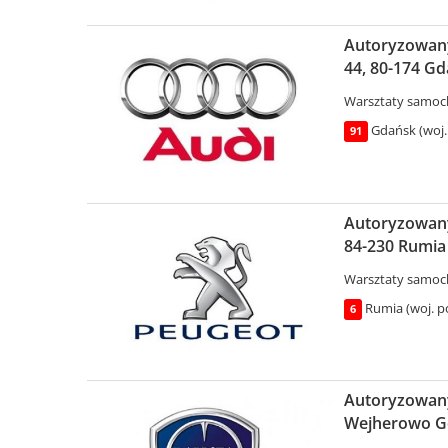
Autoryzowany
44, 80-174 G
Warsztaty samo
Gdańsk (woj.
91
Autoryzowany 
84-230 Rumia
Warsztaty samo
Rumia (woj. p
6
Autoryzowany 
Wejherowo G