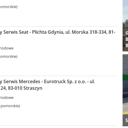
pomorskie)
Serwis Seat - Plichta Gdynia, ul. Morska 318-334, 81-
B
B
chodowe
pomorskie)
Serwis Mercedes - Eurotruck Sp. z o.o. - ul.
24, 83-010 Straszyn
chodowe
 pomorskie)
S