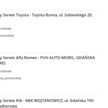
Serwis Toyota - Toyota Rumia, ul. Sobieskiego 28,
chodowe
omorskie)
y Serwis Alfa Romeo - PUH AUTO-MOBIL, GDAŃSKA
OWO
chodowe
oj. pomorskie)
 Serwis KIA - K&K WOJTANOWICZ, ul. Gdańska 105-
Wejherowo