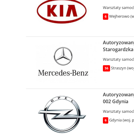
Warsztaty samo
Wejherowo (w
6
Autoryzowany 
Starogardzka 
Warsztaty samo
Straszyn (wo
S6
Autoryzowany 
002 Gdynia
Warsztaty samo
Gdynia (woj. 
6