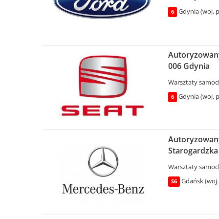
Gdynia (woj. 
6
Autoryzowany 
006 Gdynia
Warsztaty samo
Gdynia (woj. 
6
Autoryzowany 
Starogardzka 
Warsztaty samo
Gdańsk (woj.
S6