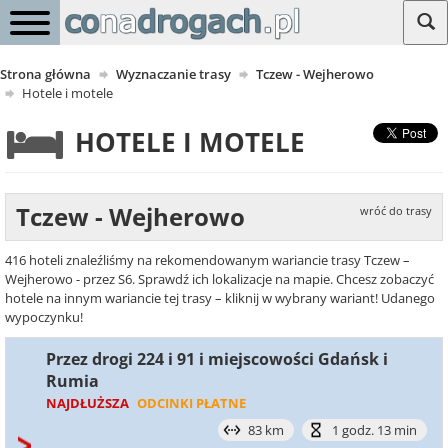
Strona główna
Wyznaczanie trasy
Tczew - Wejherowo
Hotele i motele
HOTELE I MOTELE
Tczew - Wejherowo
wróć do trasy
416 hoteli znaleźliśmy na rekomendowanym wariancie trasy Tczew –
Wejherowo - przez S6. Sprawdź ich lokalizacje na mapie. Chcesz zobaczyć
hotele na innym wariancie tej trasy – kliknij w wybrany wariant! Udanego
wypoczynku!
Przez drogi 224 i 91 i miejscowości Gdańsk i
Rumia
NAJDŁUŻSZA
ODCINKI PŁATNE
83 km
1 godz. 13 min