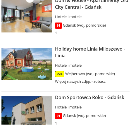
Dom & House - Apartamenty Old
City Central - Gdańsk
Hotele i motele
Gdańsk (woj. pomorskie)
91
1
Holiday home Linia Miloszewo -
Linia
Hotele i motele
Wejherowo (woj. pomorskie)
224
Więcej naszych zdjęć - zobacz
Dom Sportowca Roko - Gdańsk
Hotele i motele
Gdańsk (woj. pomorskie)
91
1