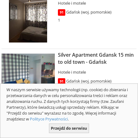
Hotele i motele
Gdańsk (woj. pomorskie)
91
1
Silver Apartment Gdansk 15 min
to old town - Gdańsk
Hotele i motele
Gdańsk (woj. pomorskie)
91
1
W naszym serwisie używamy technologii (np. cookie) do zbierania i
przetwarzania danych w celu personalizowania treści i reklam oraz
analizowania ruchu. Z danych tych korzystają firmy (tzw. Zaufani
Luksusowy apartament nad
Partnerzy), które świadczą usługi sprzedaży reklam. Klikając w
samym morzem - Gdańsk
"Przejdź do serwisu" wyrażasz na to zgodę. Więcej informacji
znajdziesz w
Polityce Prywatności
.
Hotele i motele
Przejdź do serwisu
Gdańsk (woj. pomorskie)
91