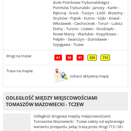
(koło Piotrkowa Trybunalskiego) -
Piotrków Trybunalski - Jarosty - Karlin -
Rękoraj - Srock - Tuszyn - Łódź - Brzeziny -
Stryków - Piątek - Kutno - Sójki - Kowal -
Włocławek - Ciechocinek - Toruń - Lubicz
Dolny - Turzno - Lisewo - Grudziądz -
Nowe Marzy - Warlubie - Kopytkowo -
Pelplin - Swarożyn - Stanisławie -
Szpęgawa - Tczew
drogi na trasie:
A1
S8
91
224
713
Trasa na mapie:
zobacz aktywną mapę
ODLEGŁOŚĆ MIĘDZY MIEJSCOWOŚCIAMI
TOMASZÓW MAZOWIECKI - TCZEW
Odległość drogowa między miejscowościami
Tomaszów Mazowiecki - Tczew zależy od wybranego
wariantu przejazdu. Jadąc trasą przez drogi 713 i S8 i