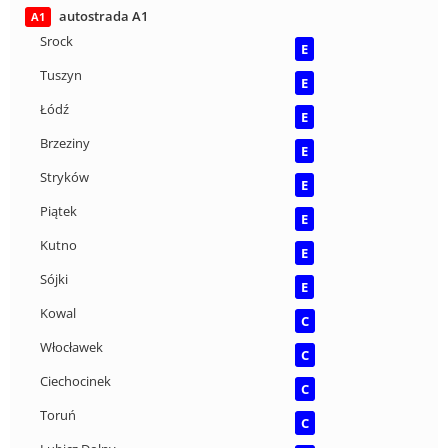
autostrada A1
A1
Srock
E
Tuszyn
E
Łódź
E
Brzeziny
E
Stryków
E
Piątek
E
Kutno
E
Sójki
E
Kowal
C
Włocławek
C
Ciechocinek
C
Toruń
C