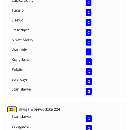
Lubicz Dolny
C
Turzno
C
Lisewo
C
Grudziądz
C
Nowe Marzy
C
Warlubie
C
Kopytkowo
G
Pelplin
G
Swarożyn
G
Stanisławie
G
droga wojewódzka 224
224
Stanisławie
G
Szpęgawa
G