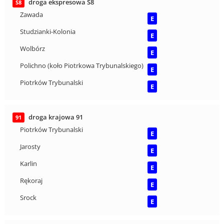
droga ekspresowa S8
S8
Zawada
E
Studzianki-Kolonia
E
Wolbórz
E
Polichno (koło Piotrkowa Trybunalskiego)
E
Piotrków Trybunalski
E
droga krajowa 91
91
Piotrków Trybunalski
E
Jarosty
E
Karlin
E
Rękoraj
E
Srock
E