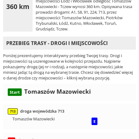
miejscowości Łódź i Włocławek odległość Tomaszów
360 km
Mazowiecki - Tczew wynosi 360 km. Opisywana trasa
prowadzi drogami: A1, S8, 91, 224, 713, przez
miejscowości: Tomaszów Mazowiecki, Piotrków
Trybunalski, Łódź, Kutno, Włocławek, Toruń,
Grudziądz, Tczew.
PRZEBIEG TRASY - DROGI I MIEJSCOWOŚCI
Poniżej prezentujemy interaktywny przebieg Twojej trasy. Drogi i
miejscowości są uszeregowane w kolejności przejazdu. Najpierw
pokazujemy drogę (jej nr i rodzaj), a następnie miejscowości, jakie
miniesz jadąc tą drogą na wybranej trasie. Chcesz się dowiedzieć więcej
o danej drodze czy miejscowości – kliknij wybraną pozycję.
Tomaszów Mazowiecki
Start
droga wojewódzka 713
713
Tomaszów Mazowiecki
E