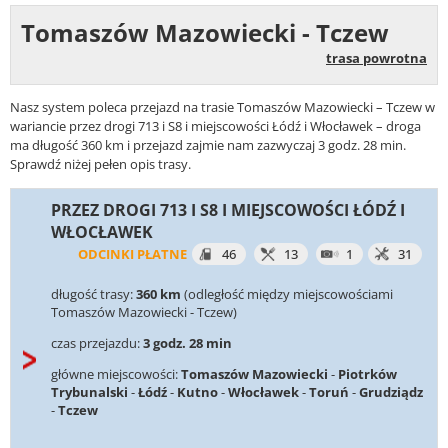
Tomaszów Mazowiecki - Tczew
trasa powrotna
Nasz system poleca przejazd na trasie Tomaszów Mazowiecki – Tczew w
wariancie przez drogi 713 i S8 i miejscowości Łódź i Włocławek – droga
ma długość 360 km i przejazd zajmie nam zazwyczaj 3 godz. 28 min.
Sprawdź niżej pełen opis trasy.
PRZEZ DROGI 713 I S8 I MIEJSCOWOŚCI ŁÓDŹ I
WŁOCŁAWEK
ODCINKI PŁATNE
46
13
1
31
długość trasy:
360 km
(odległość między miejscowościami
Tomaszów Mazowiecki - Tczew)
czas przejazdu:
3 godz. 28 min
główne miejscowości:
Tomaszów Mazowiecki
-
Piotrków
Trybunalski
-
Łódź
-
Kutno
-
Włocławek
-
Toruń
-
Grudziądz
-
Tczew