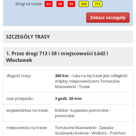
drogi na trasie:
A1
S8
91
224
713
Zobacz szczegóły
SZCZEGÓŁY TRASY
1.
Przez drogi 713 i S8 i miejscowości Łódź i
Włocławek
długość trasy:
360 km
– taka na tej trasie jest odległość
między miejscowościami Tomaszów
Mazowiecki - Tczew
czas przejazdu:
3 godz. 28 min
województwa na trasie:
łódzkie - kujawsko-pomorskie -
pomorskie
miejscowości na trasie:
Tomaszów Mazowiecki - Zawada -
Studzianki-Kolonia - Wolbórz - Polichno