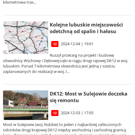
kilometrowa tras...
Kolejne lubuskie miejscowości
odetchną od spalin i hałasu
2024-12-04 | 19:01
12
Ruszył przetarg na projekt i budowę
obwodnicy Wschowy i Dębowej Łęki w ciągu drogi rajowej DK12 w woj.
lubuskim. Ponad 7-kilometrowa obwodnica jest jedną z sześciu
zaplanowanych do realizacji w woj. l...
DK12: Most w Sulejowie doczeka
się remontu
2024-12-03 | 17:05
12
Most w Sulejowie (woj. łódzkie) to jeden z najbardziej zatłoczonych
odcinków drogi krajowej DK12 między wschodnią i zachodnią granicą