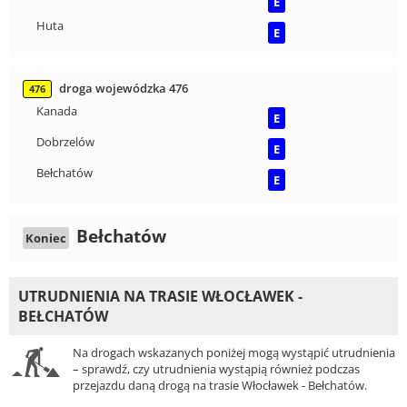
E
Huta
E
droga wojewódzka 476
476
Kanada
E
Dobrzelów
E
Bełchatów
E
Bełchatów
Koniec
UTRUDNIENIA NA TRASIE WŁOCŁAWEK -
BEŁCHATÓW
Na drogach wskazanych poniżej mogą wystąpić utrudnienia
– sprawdź, czy utrudnienia wystąpią również podczas
przejazdu daną drogą na trasie Włocławek - Bełchatów.