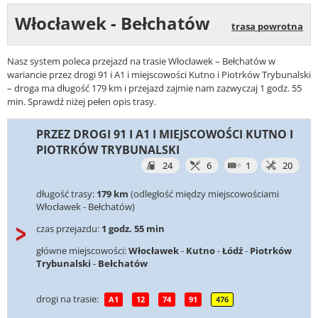
Włocławek - Bełchatów
trasa powrotna
Nasz system poleca przejazd na trasie Włocławek – Bełchatów w
wariancie przez drogi 91 i A1 i miejscowości Kutno i Piotrków Trybunalski
– droga ma długość 179 km i przejazd zajmie nam zazwyczaj 1 godz. 55
min. Sprawdź niżej pełen opis trasy.
PRZEZ DROGI 91 I A1 I MIEJSCOWOŚCI KUTNO I
PIOTRKÓW TRYBUNALSKI
24
6
1
20
długość trasy:
179 km
(odległość między miejscowościami
Włocławek - Bełchatów)
czas przejazdu:
1 godz. 55 min
główne miejscowości:
Włocławek
-
Kutno
-
Łódź
-
Piotrków
Trybunalski
-
Bełchatów
drogi na trasie:
A1
12
74
91
476