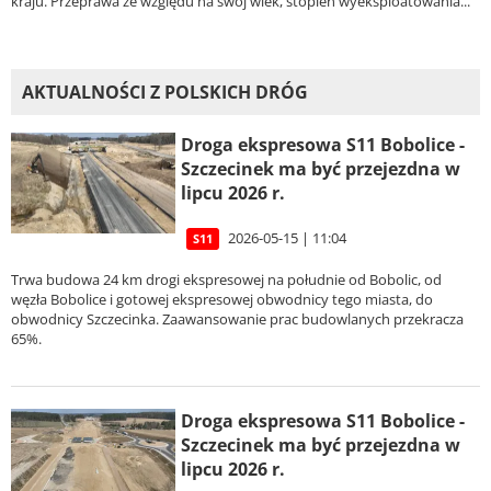
kraju. Przeprawa ze względu na swój wiek, stopień wyeksploatowania...
AKTUALNOŚCI Z POLSKICH DRÓG
Droga ekspresowa S11 Bobolice -
Szczecinek ma być przejezdna w
lipcu 2026 r.
2026-05-15 | 11:04
S11
Trwa budowa 24 km drogi ekspresowej na południe od Bobolic, od
węzła Bobolice i gotowej ekspresowej obwodnicy tego miasta, do
obwodnicy Szczecinka. Zaawansowanie prac budowlanych przekracza
65%.
Droga ekspresowa S11 Bobolice -
Szczecinek ma być przejezdna w
lipcu 2026 r.