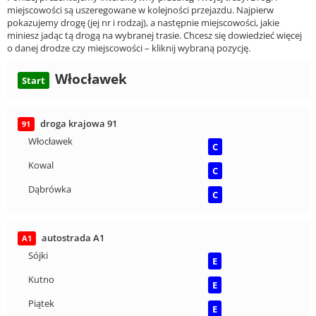
miejscowości są uszeregowane w kolejności przejazdu. Najpierw
pokazujemy drogę (jej nr i rodzaj), a następnie miejscowości, jakie
miniesz jadąc tą drogą na wybranej trasie. Chcesz się dowiedzieć więcej
o danej drodze czy miejscowości – kliknij wybraną pozycję.
Włocławek
Start
droga krajowa 91
91
Włocławek
C
Kowal
C
Dąbrówka
C
autostrada A1
A1
Sójki
E
Kutno
E
Piątek
E