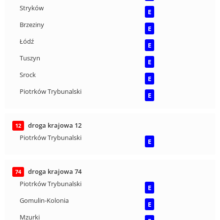
Stryków
E
Brzeziny
E
Łódź
E
Tuszyn
E
Srock
E
Piotrków Trybunalski
E
droga krajowa 12
12
Piotrków Trybunalski
E
droga krajowa 74
74
Piotrków Trybunalski
E
Gomulin-Kolonia
E
Mzurki