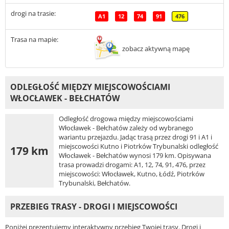
drogi na trasie:
A1
12
74
91
476
Trasa na mapie:
zobacz aktywną mapę
ODLEGŁOŚĆ MIĘDZY MIEJSCOWOŚCIAMI
WŁOCŁAWEK - BEŁCHATÓW
Odległość drogowa między miejscowościami
Włocławek - Bełchatów zależy od wybranego
wariantu przejazdu. Jadąc trasą przez drogi 91 i A1 i
miejscowości Kutno i Piotrków Trybunalski odległość
179 km
Włocławek - Bełchatów wynosi 179 km. Opisywana
trasa prowadzi drogami: A1, 12, 74, 91, 476, przez
miejscowości: Włocławek, Kutno, Łódź, Piotrków
Trybunalski, Bełchatów.
PRZEBIEG TRASY - DROGI I MIEJSCOWOŚCI
Poniżej prezentujemy interaktywny przebieg Twojej trasy. Drogi i