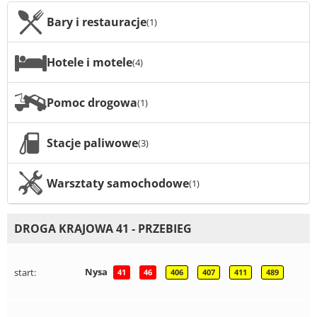
Bary i restauracje
(1)
Hotele i motele
(4)
Pomoc drogowa
(1)
Stacje paliwowe
(3)
Warsztaty samochodowe
(1)
DROGA KRAJOWA 41 - PRZEBIEG
Nysa
start:
41
46
406
407
411
489