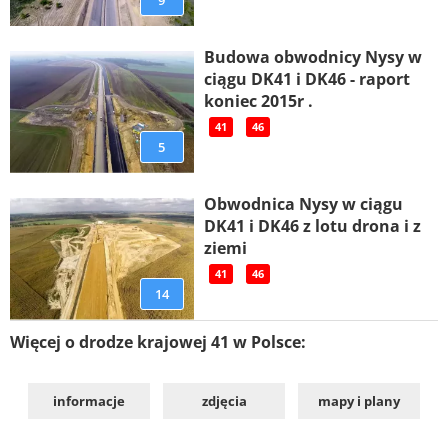
Budowa obwodnicy Nysy w
ciągu DK41 i DK46 - raport
koniec 2015r .
41
46
5
Obwodnica Nysy w ciągu
DK41 i DK46 z lotu drona i z
ziemi
41
46
14
Więcej o drodze krajowej 41 w Polsce:
informacje
zdjęcia
mapy i plany