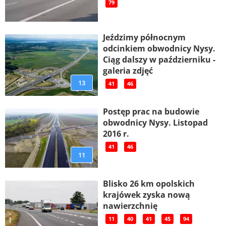
79
Jeździmy północnym
odcinkiem obwodnicy Nysy.
Ciąg dalszy w październiku -
galeria zdjęć
13
41
46
Postęp prac na budowie
obwodnicy Nysy. Listopad
2016 r.
41
46
11
Blisko 26 km opolskich
krajówek zyska nową
nawierzchnię
11
40
41
45
94