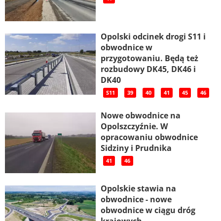
Opolski odcinek drogi S11 i
obwodnice w
przygotowaniu. Będą też
rozbudowy DK45, DK46 i
DK40
S11
39
40
41
45
46
Nowe obwodnice na
Opolszczyźnie. W
opracowaniu obwodnice
Sidziny i Prudnika
41
46
Opolskie stawia na
obwodnice - nowe
obwodnice w ciągu dróg
krajowych