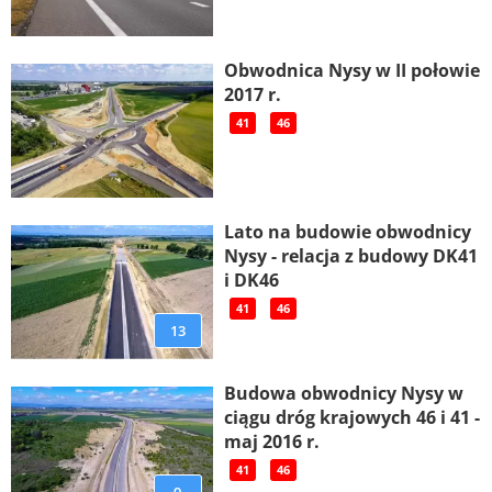
Obwodnica Nysy w II połowie
2017 r.
41
46
Lato na budowie obwodnicy
Nysy - relacja z budowy DK41
i DK46
41
46
13
Budowa obwodnicy Nysy w
ciągu dróg krajowych 46 i 41 -
maj 2016 r.
41
46
9