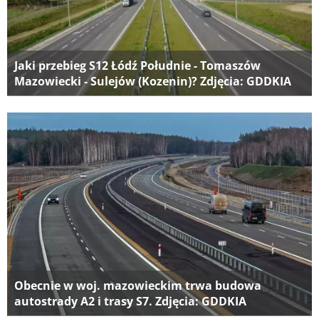
Jaki przebieg S12 Łódź Południe - Tomaszów
Mazowiecki - Sulejów (Kozenin)? Zdjęcia: GDDKIA
Obecnie w woj. mazowieckim trwa budowa
autostrady A2 i trasy S7. Zdjęcia: GDDKIA