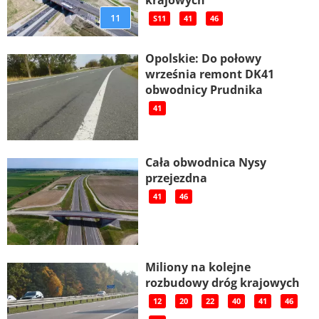
11
S11
41
46
Opolskie: Do połowy
września remont DK41
obwodnicy Prudnika
41
Cała obwodnica Nysy
przejezdna
41
46
Miliony na kolejne
rozbudowy dróg krajowych
12
20
22
40
41
46