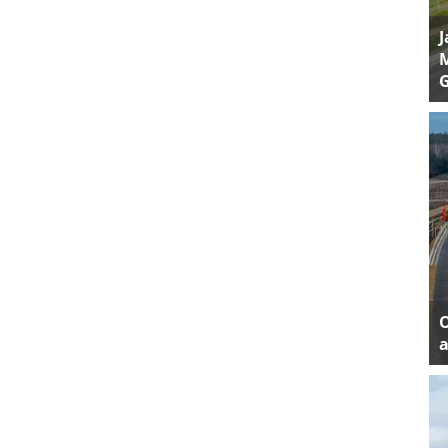
J
M
a