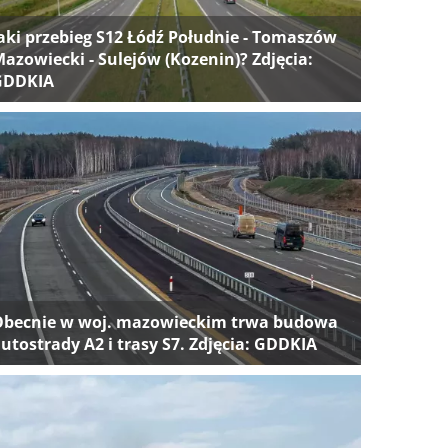
aki przebieg S12 Łódź Południe - Tomaszów
azowiecki - Sulejów (Kozenin)? Zdjęcia:
GDDKIA
Obecnie w woj. mazowieckim trwa budowa
utostrady A2 i trasy S7. Zdjęcia: GDDKIA