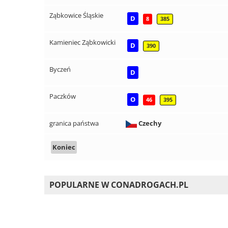
Ząbkowice Śląskie
D
8
385
Kamieniec Ząbkowicki
D
390
Byczeń
D
Paczków
O
46
395
granica państwa
Czechy
Koniec
POPULARNE W CONADROGACH.PL