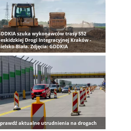
GDDKIA szuka wykonawców trasy S52
eskidzkiej Drogi Integracyjnej Kraków -
ielsko-Biała. Zdjęcia: GDDKIA
prawdź aktualne utrudnienia na drogach