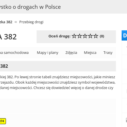
stko o drogach w Polsce
ka 382
Przebieg drogi
 382
D
Oceń drogę:
(0)
a samochodowa
Mapy i plany
Zdjęcia
Miejsca
Trasy
382
j 382. Po lewej stronie tabeli znajdziesz miejscowości, jakie miniesz
przejazdu. Obok każdej miejscowości znajdziesz symbol województwa,
 danej miejscowości. Chcesz się dowiedzieć więcej o danej drodze czy
374