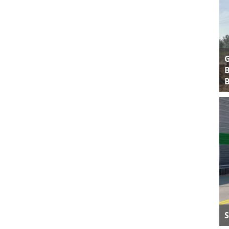
B
B
S