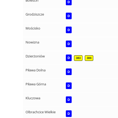
Boleścin
D
Grodziszcze
D
Mościsko
D
Nowizna
D
Dzierżoniów
D
383
384
Piława Dolna
D
Piława Górna
D
Kluczowa
D
Olbrachcice Wielkie
D