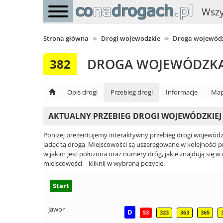
Wszy
Strona główna
Drogi wojewodzkie
Droga wojewódz
DROGA WOJEWÓDZKA
382
Opis drogi
Przebieg drogi
Informacje
Map
AKTUALNY PRZEBIEG DROGI WOJEWÓDZKIEJ 
Poniżej prezentujemy interaktywny przebieg drogi wojewódzkie
jadąc tą drogą. Miejscowości są uszeregowane w kolejności 
w jakim jest położona oraz numery dróg, jakie znajdują się w
miejscowości – kliknij w wybraną pozycję.
Start
Jawor
D
S3
323
363
365