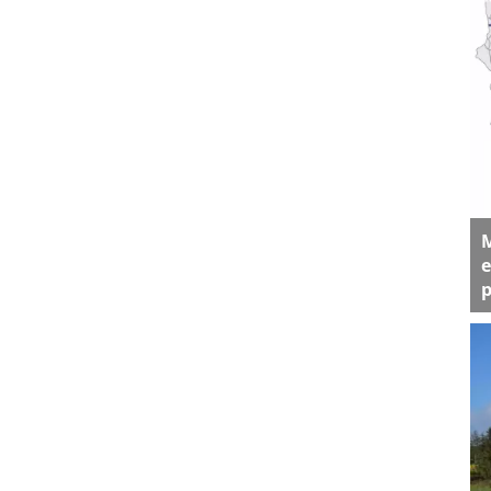
M
e
p