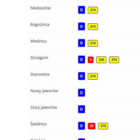
Niedaszów
D
374
Rogoźnica
D
374
Wieśnica
D
374
Strzegom
D
5
345
374
Stanowice
D
374
Nowy Jaworów
D
Stary Jaworów
D
Świdnica
D
35
379