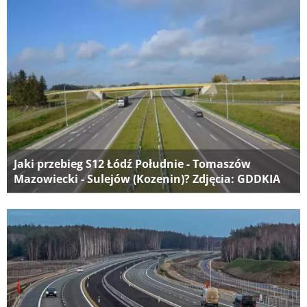
Jaki przebieg S12 Łódź Południe - Tomaszów
Mazowiecki - Sulejów (Kozenin)? Zdjęcia: GDDKIA