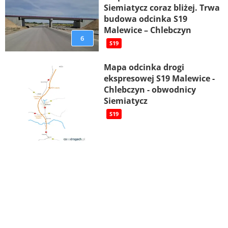
Siemiatycz coraz bliżej. Trwa
budowa odcinka S19
Malewice – Chlebczyn
6
S19
Mapa odcinka drogi
ekspresowej S19 Malewice -
Chlebczyn - obwodnicy
Siemiatycz
S19