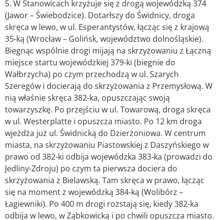
5. W Stanowicach krzyżuje się z drogą wojewódzką 374
(Jawor – Świebodzice). Dotarłszy do Świdnicy, droga
skręca w lewo, w ul. Esperantystów, łącząc się z krajową
35-ką (Wrocław
–
Golińsk, województwo dolnośląskie).
Biegnąc wspólnie drogi mijają na skrzyżowaniu z Łączną
miejsce startu wojewódzkiej 379-ki (biegnie do
Wałbrzycha) po czym przechodzą w ul. Szarych
Szeregów i docierają do skrzyżowania z Przemysłową. W
nią właśnie skręca 382-ka, opuszczając swoją
towarzyszkę. Po przejściu w ul. Towarową, droga skręca
w ul. Westerplatte i opuszcza miasto. Po 12 km droga
wjeżdża już ul. Świdnicką do Dzierżoniowa. W centrum
miasta, na skrzyżowaniu Piastowskiej z Daszyńskiego w
prawo od 382-ki odbija wojewódzka 383-ka (prowadzi do
Jedliny-Zdroju) po czym ta pierwsza dociera do
skrzyżowania z Bielawską. Tam skręca w prawo, łącząc
się na moment z wojewódzką 384-ką (Wolibórz –
Łagiewniki). Po 400 m drogi rozstają się, kiedy 382-ka
odbija w lewo, w Ząbkowicką i po chwili opuszcza miasto.