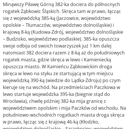
Minąwszy Piławę Górną 382-ka dociera do północnych
rogatek Ząbkowic Śląskich. Skręca tam w prawo, łącząc
się z wojewódzką 385-ką (Jaczowice, województwo
opolskie – Tłumaczów, województwo dolnośląskie) i
krajową 8-ką (Kudowa-Zdrój, województwo dolnośląskie
–
Budzisko, województwo podlaskie). 385-ka opuszcza
swoje odbija od swoich towarzyszek już 1 km dalej
natomiast 382 dociera razem z 8-ką aż do południowych
rogatek miasta, gdzie skręca w lewo i Kamieniecką
opuszcza miasto. W Kamieńcu Ząbkowickim droga
skręca w lewo na styku ze startującą w tym miejscu
wojewódzką 390-ką (wiedzie do Lądka-Zdroju) po czym
kieruje się na wschód. Na przedmieściach Paczkowa w
lewo startuje wojewódzka 395-ka (biegnie stąd do
Wrocławia), chwilę później 382-ka mija granicę z
województwem opolskim i mija Paczków od wschodu. Na
południowo-wschodnich rogatkach miasta droga skręca
w prawo, łącząc się z krajową 46-ką (Kłodzko,
województwo dolnośląskie – Szczekociny, województwo