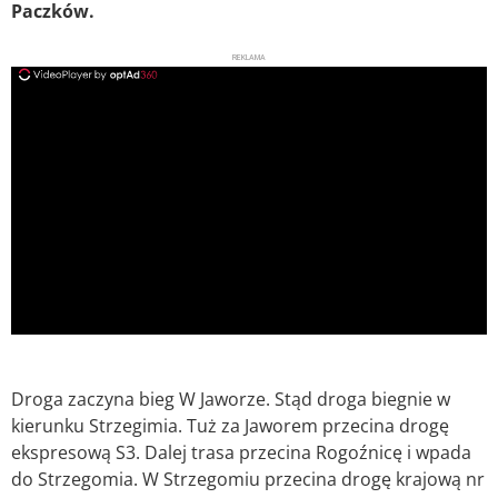
Paczków.
REKLAMA
ad
Droga zaczyna bieg W Jaworze. Stąd droga biegnie w
kierunku Strzegimia. Tuż za Jaworem przecina drogę
ekspresową S3. Dalej trasa przecina Rogoźnicę i wpada
do Strzegomia. W Strzegomiu przecina drogę krajową nr