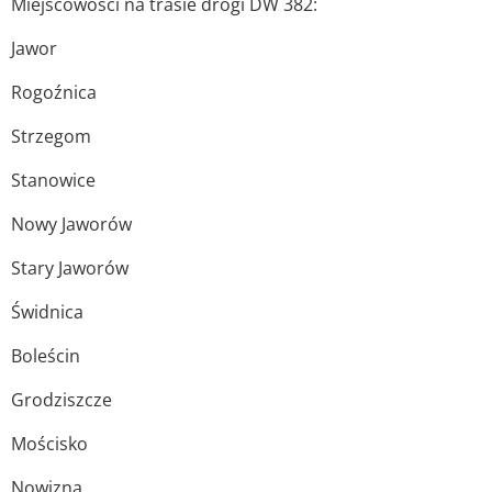
Miejscowości na trasie drogi DW 382:
Jawor
Rogoźnica
Strzegom
Stanowice
Nowy Jaworów
Stary Jaworów
Świdnica
Boleścin
Grodziszcze
Mościsko
Nowizna