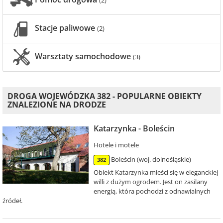
(2)
Stacje paliwowe
(2)
Warsztaty samochodowe
(3)
DROGA WOJEWÓDZKA 382 - POPULARNE OBIEKTY
ZNALEZIONE NA DRODZE
Katarzynka - Boleścin
Hotele i motele
Boleścin (woj. dolnośląskie)
382
Obiekt Katarzynka mieści się w eleganckiej
willi z dużym ogrodem. Jest on zasilany
energią, która pochodzi z odnawialnych
źródeł.