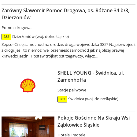
Zarówny Sławomir Pomoc Drogowa, os. Różane 34 b/3,
Dzierżoniów
Pomoc drogowa
Dzierżoniów (woj. dolnośląskie)
382
Zepsuł Ci się samochód na drodze: droga wojewódzka 382? Najpierw zjedź
z drogi, jeśli to niemożliwe, przemieść samochód jak najbliżej prawej
krawędzi jezdni! Postaw trójkąt ostrzegawczy, włącz...
SHELL YOUNG - Świdnica, ul.
Zamenhoffa
Stacje paliwowe
Świdnica (woj. dolnośląskie)
382
Pokoje Gościnne Na Skraju Wsi -
Ząbkowice Śląskie
Hotele i motele