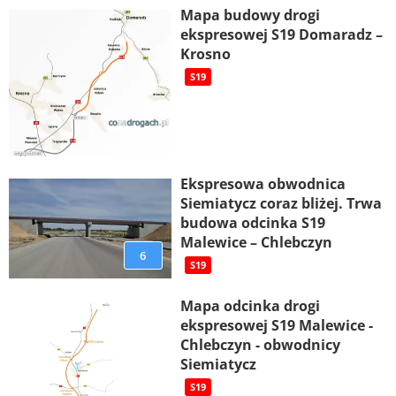
Mapa budowy drogi
ekspresowej S19 Domaradz –
Krosno
S19
Ekspresowa obwodnica
Siemiatycz coraz bliżej. Trwa
budowa odcinka S19
Malewice – Chlebczyn
6
S19
Mapa odcinka drogi
ekspresowej S19 Malewice -
Chlebczyn - obwodnicy
Siemiatycz
S19