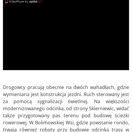
ad
Drogowcy pracują obecnie na dwóch wahadłach, gdzie
wymieniana jest konstrukcja jezdni. Ruch sterowany jest
za pomocą sygnalizacji świetlnej. Na większości
modernizowanego odcinka, od strony Skierniewic, widać
także przygotowany pas terenu pod budowę ścieżki
rowerowej. W Bolimowskiej Wsi, gdzie powstanie rondo,
trwają również roboty przy budowie odcinka trasy w