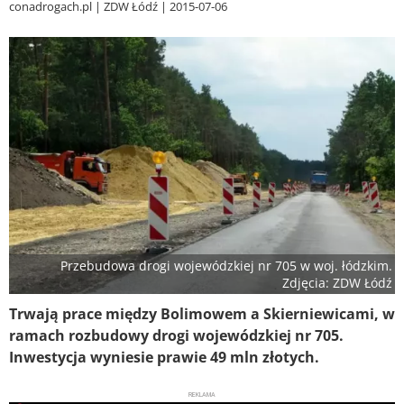
conadrogach.pl
ZDW Łódź
2015-07-06
Przebudowa drogi wojewódzkiej nr 705 w woj. łódzkim.
Zdjęcia: ZDW Łódź
Trwają prace między Bolimowem a Skierniewicami, w
ramach rozbudowy drogi wojewódzkiej nr 705.
Inwestycja wyniesie prawie 49 mln złotych.
REKLAMA